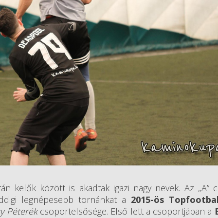
n kelők között is akadtak igazi nagy nevek. Az „A” 
eddigi legnépesebb tornánkat a
2015-ös Topfootba
ky Péterék
csoportelsősége. Első lett a csoportjában a