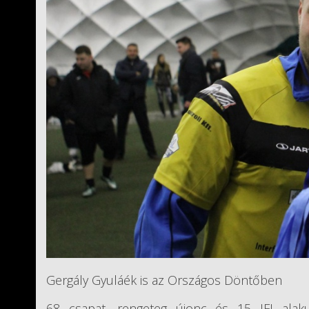
Gergály Gyuláék is az Országos Döntőben
68 csapat, rengeteg újonc és 15 IFI alak