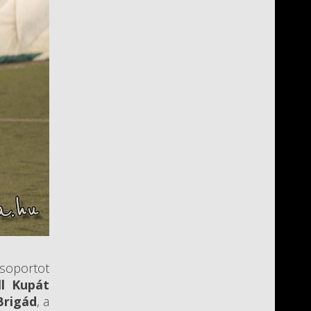
csoportot
ll Kupát
Brigád
, a