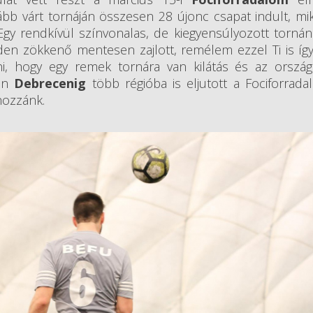
ább várt tornáján összesen 28 újonc csapat indult, m
 Egy rendkívül színvonalas, de kiegyensúlyozott torná
en zökkenő mentesen zajlott, remélem ezzel Ti is így
ni, hogy egy remek tornára van kilátás és az orszá
en
Debrecenig
több régióba is eljutott a Fociforrada
hozzánk.