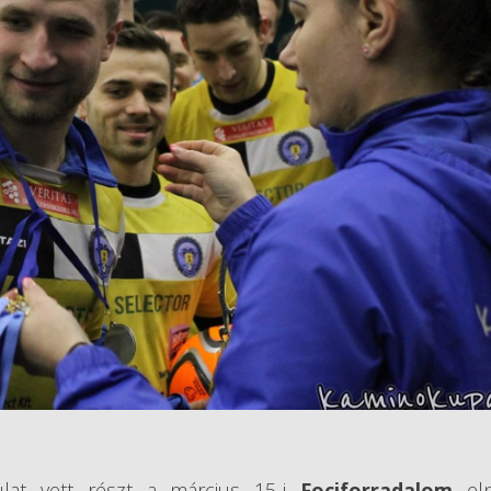
ulat vett részt a március 15-i
Fociforradalom
eln