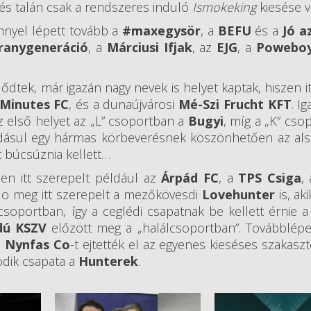
és talán csak a rendszeres induló
Ismokeking
kiesése v
nyel lépett tovább a
#maxegysör
, a
BEFU
és a
Jó az
ranygeneráció
, a
Márciusi Ifjak
, az
EJG
, a
Powebo
dtek, már igazán nagy nevek is helyet kaptak, hiszen itt
 Minutes FC
, és a dunaújvárosi
Mé-Szi Frucht KFT
. I
z első helyet az „L” csoportban a
Bugyi
, míg a „K” cso
adásul egy hármas körbeverésnek köszönhetően az al
t búcsúznia kellett…
en itt szerepelt például az
Árpád FC
, a
TPS Csiga
,
No meg itt szerepelt a mezőkövesdi
Lovehunter
is, ak
soportban, így a ceglédi csapatnak be kellett érnie 
dú KSZV
előzött meg a „halálcsoportban”. Továbblép
a
Nynfas Co
-t ejtették el az egyenes kieséses szakasztó
odik csapata a
Hunterek
.