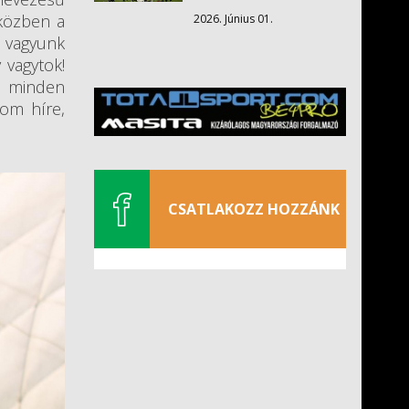
iközben a
2026. Június 01.
n vagyunk
 vagytok!
g minden
lom híre,
CSATLAKOZZ HOZZÁNK