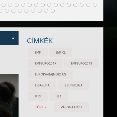
CÍMKÉK
EMF
EMF CL
EMFEURO2017
EMFEURO2018
EURÓPA-BAJNOKSÁG
LIGAKUPA
SZUPERLIGA
U19
U21
TÖBB »
VÁLOGATOTT