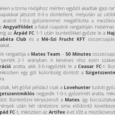
seken a torna nívójához mérten egyből akadtak igazi ra
apatával játszott 0-0-s döntetlent, melyután az utób
ratott 1-0-s győzelemmel megállította a mezőköv
az
Angyalföldet
a fiatal csapatok rangadóján. Hatalma
 míg az
Árpád FC
1-1 után büntetőkkel győzte le a
Haj
fabéta Club
és a
Mé-Szi Frucht KFT
összecsapás
siakat…
ek rangadója a
Mates Team
–
50 Minutes
összecsapá
yerték 2-1 arányban. A kieséses rész ezen szaka
ráció
aratta, akik 3-0-ragyőzték le a
Ceasar FC
-t. Bü
 miközben egy gól különbség döntött a
Szigetszent
ra.
ak, két góllal például csak a
Lovehunter
tudott győzn
getszentmiklós
negyedik 1-0-s győzelmét aratta, mi
dot. Bűntetőzni kényszerült a
Mates
, így búcsúztatv
dmények után két ránézésre sima elődöntő következet
pád FC
-t, miközben az
Artifex
4-et lőtt a mezőkövesd