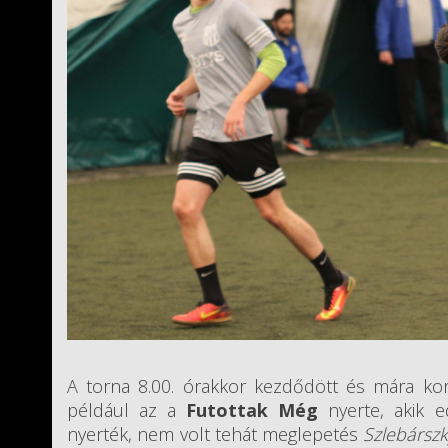
A torna 8.00. órakkor kezdődött és mára korá
például az a
Futottak Még
nyerte, akik 
nyerték, nem volt tehát meglepetés
Szlebársz