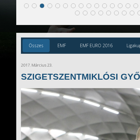
Összes
EMF
EMF EURO 2016
Ligaku
2017. Március 23.
SZIGETSZENTMIKLÓSI GY