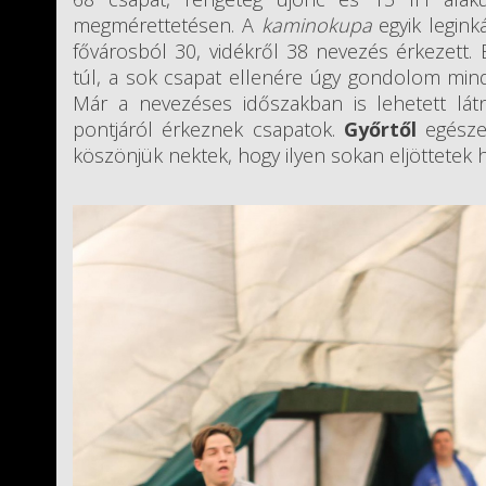
megmérettetésen. A
kaminokupa
egyik legink
fővárosból 30, vidékről 38 nevezés érkezett.
túl, a sok csapat ellenére úgy gondolom mind
Már a nevezéses időszakban is lehetett lát
pontjáról érkeznek csapatok.
Győrtől
egész
köszönjük nektek, hogy ilyen sokan eljöttetek 