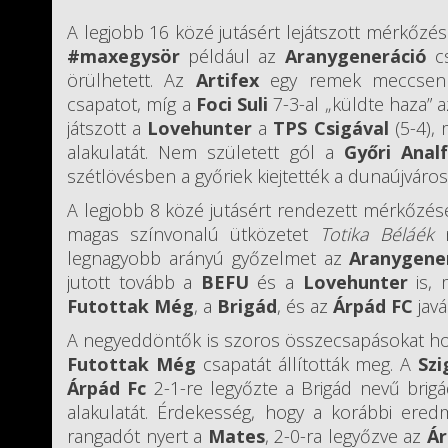
A legjobb 16 közé jutásért lejátszott mérkőzé
#maxegysör
például az
Aranygeneráció
cs
örülhetett. Az
Artifex
egy remek meccsen a
csapatot, míg a
Foci Suli
7-3-al „küldte haza” 
játszott a
Lovehunter
a
TPS Csigával
(5-4),
alakulatát. Nem született gól a
Győri Anal
szétlövésben a győriek kiejtették a dunaújváro
A legjobb 8 közé jutásért rendezett mérkőzés
magas színvonalú ütközetet
Totika Béláék
n
legnagyobb arányú győzelmet az
Aranygene
jutott tovább a
BEFU
és a
Lovehunter
is,
Futottak Még
, a
Brigád
, és az
Árpád FC
javá
A negyeddöntők is szoros összecsapásokat hozt
Futottak Még
csapatát állították meg. A
Szi
Árpád Fc
2-1-re legyőzte a Brigád nevű brigá
alakulatát. Érdekesség, hogy a korábbi ere
rangadót nyert a
Mates
, 2-0-ra legyőzve az
Ár