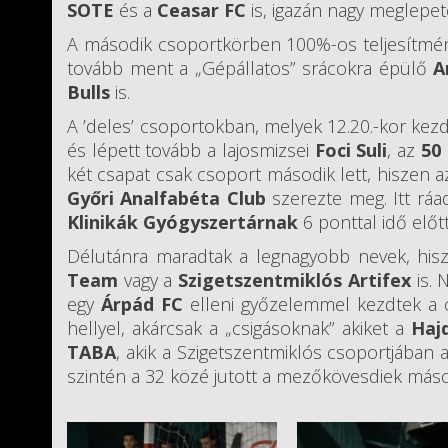
SOTE
és a
Ceasar FC
is, igazán nagy meglepet
A második csoportkörben 100%-os teljesítmén
tovább ment a „Gépállatos” srácokra épülő
A
Bulls
is.
A ’deles’ csoportokban, melyek 12.20.-kor kezdő
és lépett tovább a lajosmizsei
Foci Suli
, az
50
két csapat csak csoport második lett, hiszen a
Győri Analfabéta Club
szerezte meg. Itt rá
Klinikák Gyógyszertárnak
6 ponttal idő előt
Délutánra maradtak a legnagyobb nevek, hisz
Team
vagy a
Szigetszentmiklós Artifex
is. 
egy
Árpád FC
elleni győzelemmel kezdtek a c
hellyel, akárcsak a „csigásoknak” akiket a
Haj
TABA
, akik a Szigetszentmiklós csoportjában 
szintén a 32 közé jutott a mezőkövesdiek más