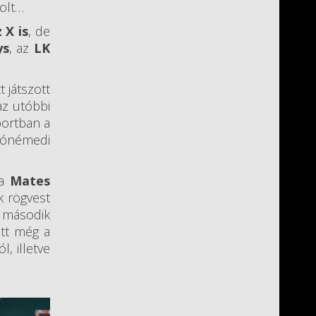
olt…
 X is
, de
ys
, az
LK
 játszott
gaz utóbbi
portban a
sónémedi
 a
Mates
ik rögvest
a második
ett még a
l, illetve