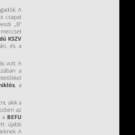
ngadók. A
bi csapat
esdi „B”
s meccset
dú KSZV
án, és a
s volt. A
szában a
ntetőkkel
miklós
, a
i, akik a
közben az
a a
BEFU
t: újabb
ieknek. A