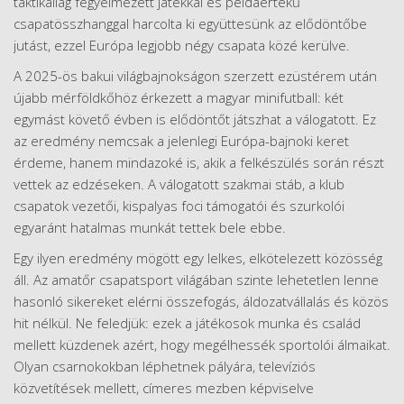
taktikailag fegyelmezett játékkal és példaértékű
csapatösszhanggal harcolta ki együttesünk az elődöntőbe
jutást, ezzel Európa legjobb négy csapata közé kerülve.
A 2025-ös bakui világbajnokságon szerzett ezüstérem után
újabb mérföldkőhöz érkezett a magyar minifutball: két
egymást követő évben is elődöntőt játszhat a válogatott. Ez
az eredmény nemcsak a jelenlegi Európa-bajnoki keret
érdeme, hanem mindazoké is, akik a felkészülés során részt
vettek az edzéseken. A válogatott szakmai stáb, a klub
csapatok vezetői, kispalyas foci támogatói és szurkolói
egyaránt hatalmas munkát tettek bele ebbe.
Egy ilyen eredmény mögött egy lelkes, elkötelezett közösség
áll. Az amatőr csapatsport világában szinte lehetetlen lenne
hasonló sikereket elérni összefogás, áldozatvállalás és közös
hit nélkül. Ne feledjük: ezek a játékosok munka és család
mellett küzdenek azért, hogy megélhessék sportolói álmaikat.
Olyan csarnokokban léphetnek pályára, televíziós
közvetítések mellett, címeres mezben képviselve