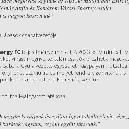
. Idén meghívást kaptunk az NB1.hu Minifutball Extrali
olnár Attila és Komárom Városi Sportegyesület
n is nagyon köszönünk"
llábasok csapatvezetője.
nergy FC
teljesítménye mellett. A 2023-as Minifutball 
két kiírást megnyerte, talán csak ők érezhetik maguka
. A Gabura Gyula vezette egyesület nagypályán-, futsalba
 előny lehet számukra és melyet rendre bizonyítanak is.
ortkört, szinte biztos a Final8 részvételük.
nifutball-válogatott játékosa:
b négybe kerüljünk és ezáltal így a tabella elején végez
jó barátok vagyunk, régóta együtt játszunk."