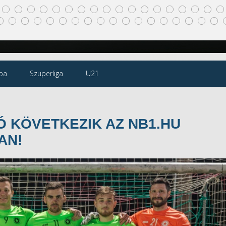
pa
Szuperliga
U21
 KÖVETKEZIK AZ NB1.HU
AN!