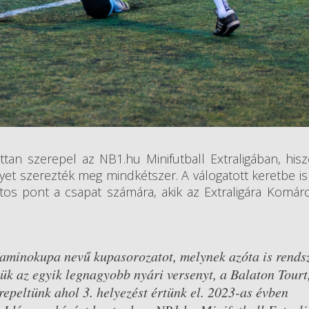
tan szerepel az NB1.hu Minifutball Extraligában, his
yet szerezték meg mindkétszer. A válogatott keretbe is
tos pont a csapat számára, akik az Extraligára Komá
Kaminokupa nevű kupasorozatot, melynek azóta is rends
ük az egyik legnagyobb nyári versenyt, a Balaton Tourt,
epeltünk ahol 3. helyezést értünk el. 2023-as évben