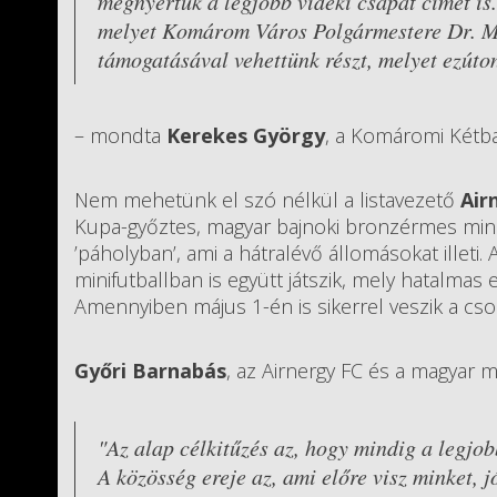
megnyertük a legjobb vidéki csapat címet is
melyet Komárom Város Polgármestere Dr. M
támogatásával vehettünk részt, melyet ezúto
– mondta
Kerekes György
, a Komáromi Kétba
Nem mehetünk el szó nélkül a listavezető
Air
Kupa-győztes, magyar bajnoki bronzérmes mind
’páholyban’, ami a hátralévő állomásokat illeti
minifutballban is együtt játszik, mely hatalmas
Amennyiben május 1-én is sikerrel veszik a csop
Győri Barnabás
, az Airnergy FC és a magyar mi
"Az alap célkitűzés az, hogy mindig a legjob
A közösség ereje az, ami előre visz minket, 