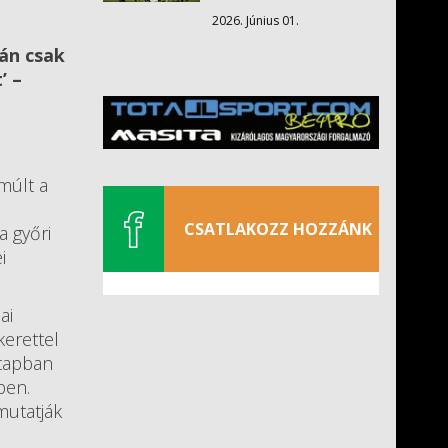
2026. Június 01.
lán csak
’ –
múlt a
CSATLAKOZZ HOZZÁNK
a győri
i
ai
kerettel
etapban
ben.
mutatják