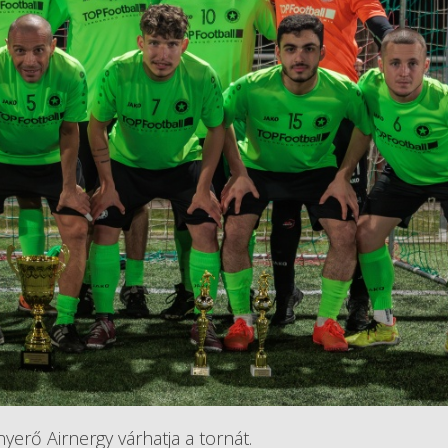
yerő Airnergy várhatja a tornát.