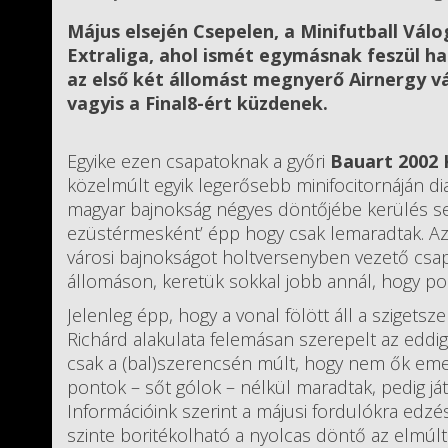
Május elsején Csepelen, a Minifutball Válo
Extraliga, ahol ismét egymásnak feszül ha
az első két állomást megnyerő Airnergy vár
vagyis a Final8-ért küzdenek.
Egyike ezen csapatoknak a győri
Bauart 2002 
közelmúlt egyik legerősebb minifocitornáján d
magyar bajnokság négyes döntőjébe kerülés sem
ezüstérmesként’ épp hogy csak lemaradtak. Az 
városi bajnokságot holtversenyben vezető csap
állomáson, keretük sokkal jobb annál, hogy pon
Jelenleg épp, hogy a vonal fölött áll a szigets
Richárd alakulata felemásan szerepelt az eddig
csak a (bal)szerencsén múlt, hogy nem ők emel
pontok – sőt gólok – nélkül maradtak, pedig 
Információink szerint a májusi fordulókra edzé
szinte boritékolható a nyolcas döntő az elmúlt