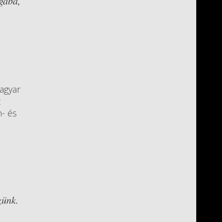
gába,
Magyar
t
n- és
zünk.