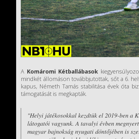
A
Komáromi Kétballábasok
kiegyensúlyozot
mindkét állomáson továbbjutottak, sőt a 6. hel
kapus, Németh Tamás stabilitása évek óta biz
támogatását is megkapták.
"Helyi játékosokkal kezdtük el 2019-ben a 
látogatói vagyunk. A tavalyi évben megnyert
magyar bajnokság nyugati döntőjében is szer