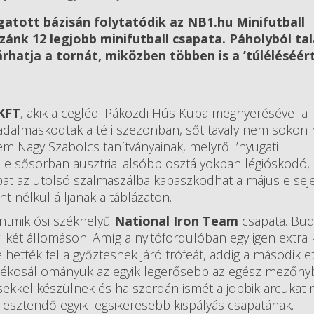
gatott bázisán folytatódik az NB1.hu Minifutball
zánk 12 legjobb minifutball csapata. Páholyból ta
hatja a tornát, miközben többen is a ’túléléséért
KFT
, akik a ceglédi Pákozdi Hús Kupa megnyerésével a
iadalmaskodtak a téli szezonban, sőt tavaly nem sokon 
 Nagy Szabolcs tanítványainak, melyről ’nyugati
elsősorban ausztriai alsóbb osztályokban légióskodó, 
at az utolsó szalmaszálba kapaszkodhat a május elseje
t nélkül álljanak a táblázaton.
zentmiklósi székhelyű
National Iron Team
csapata. Bud
i két állomáson. Amíg a nyitófordulóban egy igen extra 
hették fel a győztesnek járó trófeát, addig a második 
játékosállományuk az egyik legerősebb az egész mezőny
sekkel készülnek és ha szerdán ismét a jobbik arcukat 
 esztendő egyik legsikeresebb kispályás csapatának.