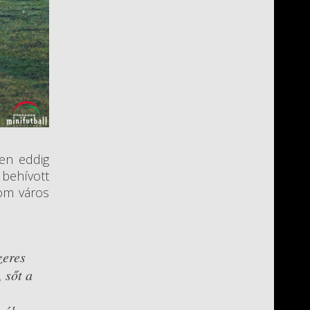
zen eddig
 behívott
rom város
zeres
 sőt a