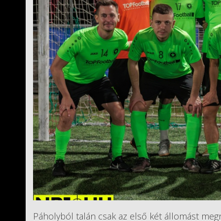
Páholyból talán csak az első két állomást megn