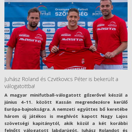
Juh
á
sz Roland
é
s Czvitkovics P
é
ter is beker
ü
lt a
v
á
logatottba!
A magyar minifutball-v
á
logatott gőzerővel k
é
sz
ü
l a
június 4–11. között
Kassán megrendezé
sre ker
ü
lő
Eur
ó
pa-bajnoks
á
gra. A nemzeti egy
ü
ttes bő keret
é
be
h
á
rom
ú
j j
á
t
é
kos is megh
í
v
ó
t kapott Nagy Lajos
sz
ö
vets
é
gi kapit
á
nyt
ó
l, akik k
ö
z
ü
l a k
é
t kor
á
bbi
felnőtt v
á
logatott labdar
ú
g
ó
t, Juh
á
sz Rolandot
é
s