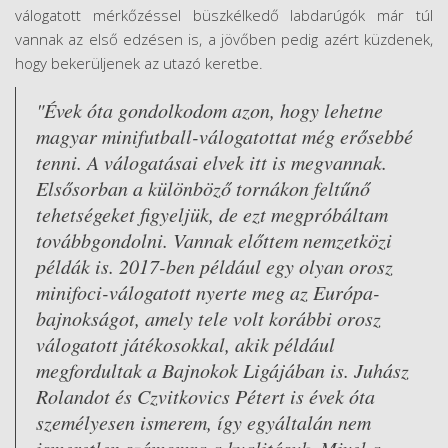
v
á
logatott m
é
rkőz
é
ssel b
ü
szk
é
lkedő labdar
ú
g
ók
m
á
r túl
vannak az első edz
é
sen is, a jövőben pedig azért küzdenek,
hogy bekerüljenek az utazó keretbe.
"Évek óta gondolkodom azon, hogy lehetne
magyar minifutball-válogatottat még erősebbé
tenni. A válogatásai elvek itt is megvannak.
Elsősorban a különböző tornákon feltűnő
tehetségeket figyeljük, de ezt megpróbáltam
továbbgondolni. Vannak előttem nemzetközi
példák is. 2017-ben például egy olyan orosz
minifoci-válogatott nyerte meg az Európa-
bajnokságot, amely tele volt korábbi orosz
válogatott játékosokkal, akik például
megfordultak a Bajnokok Ligájában is. Juhász
Rolandot és Czvitkovics Pétert is évek óta
személyesen ismerem, így egyáltalán nem
ismeretlen számomra a kvalitásuk. Mivel a