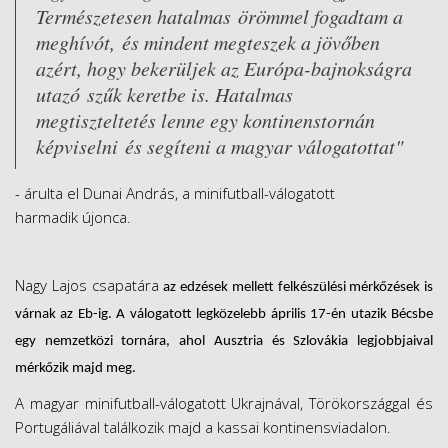
Természetesen hatalmas örömmel fogadtam a
meghívót, és mindent megteszek a jövőben
azért, hogy bekerüljek az Európa-bajnokságra
utazó szűk keretbe is. Hatalmas
megtiszteltetés lenne egy kontinenstornán
képviselni és segíteni a magyar válogatottat"
-
á
rulta el Dunai Andr
á
s, a minifutball-v
á
logatott
harmadik
ú
jonca.
Nagy Lajos csapatára
az edzések mellett felkészülési mérkőzések is
várnak az Eb-ig. A válogatott legközelebb április 17-én utazik Bécsbe
egy nemzetközi tornára, ahol Ausztria és Szlovákia legjobbjaival
mérkőzik majd meg.
A magyar minifutball
-válogatott Ukrajnával, Törökországgal és
Portugáliával
tal
á
lkozik majd a kassa
i
kontinensviadalon.