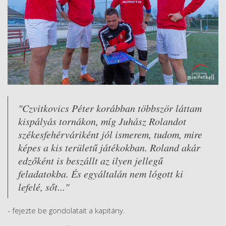
"Czvitkovics Péter korábban többször láttam
kispályás tornákon, míg Juhász Rolandot
székesfehérváriként jól ismerem, tudom, mire
képes a kis területű játékokban. Roland akár
edzőként is beszállt az ilyen jellegű
feladatokba. És egyáltalán nem lógott ki
lefelé, sőt..."
- fejezte be gondolatait a kapitány.