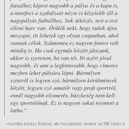
futsalhoz képest nagyobb a pálya és a kapu is,
a minifoci a szabályait nézve is közelebb áll a
nagypályás futballhoz. Sok ütközés, test a test
elleni harc van. Örülök neki, hogy tudok újra
mozogni, itt lehetek egy olyan csapatban, ahol
vannak célok. Számomra ez nagyon fontos volt
mindig is. Ha csak egymás között játszunk,
akkor is szeretem, ha van tét. Itt azért jóval
nagyobb, és ami a legfontosabb, hogy címeres
mezben lehet pályára lépni. Bármilyen
szintről is legyen szó, bármilyen körülmények
között, legyen szó amatőr vagy profi sportról,
ennél nagyobb elismerés, büszkeség nem kell
egy sportolónak. Ez is nagyon sokat nyomott a
latba."
- mondta Juhász Roland, aki hozzátette, amikor az NB I-ben a