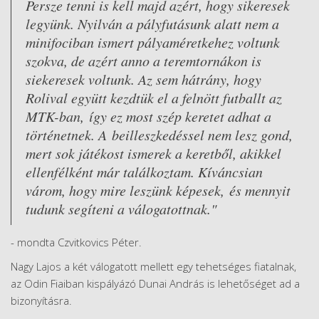
Persze tenni is kell majd azért, hogy sikeresek
legyünk. Nyilván a pályfutásunk alatt nem a
minifociban ismert pályaméretkehez voltunk
szokva, de azért anno a teremtornákon is
siekeresek voltunk. Az sem hátrány, hogy
Rolival együtt kezdtük el a felnött futballt az
MTK-ban, így ez most szép keretet adhat a
történetnek. A beilleszkedéssel nem lesz gond,
mert sok játékost ismerek a keretből, akikkel
ellenfélként már találkoztam. Kíváncsian
várom, hogy mire leszünk képesek, és mennyit
tudunk segíteni a válogatottnak."
- mondta Czvitkovics Péter.
Nagy Lajos a két válogatott mellett egy tehetséges fiatalnak,
az Odin Fiaiban kispályázó Dunai András is lehetőséget ad a
bizonyításra.