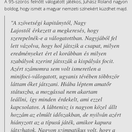
A 95-szörös felnőtt válogatott játékos, Juhász Roland nagyon
boldog, hogy ismét a magyar nemzeti színekért küzdhet majd.
"A szövetségi kapitánytól, Nagy
Lajostól érkezett a megkeresés, hogy
szerepelnék-e a válogatottban. Nagyjából fel
lett vázolva, hogy hol játszik a csapat, milyen
eredményeket ért el korábban és milyen
szabályok szerint játsszák a kispályás focit.
Azért számomra sem volt ismeretlen a
minifoci-válogatott, ugyanis tévében többször
láttam őket játszani. Hiába léptem amatőr
státuszba, a mozgással nem akartam
leállni, így minden érdekelt, ami ezzel
kapcsolatos. A lábtenisz is nagyon közel állt
hozzám az elmúlt időszakban, de nyilván azért
hiányzott az a típusú játék, amikor kapura
játszhatok. Nagyon szimpatikus volt, hogy a