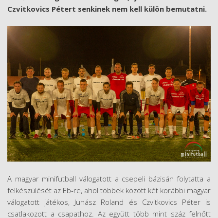
Czvitkovics P
é
tert senkinek nem kell k
ü
l
ö
n bemutatni.
A magyar minifutball v
á
logatott a csepeli b
á
zis
á
n folytatta a
felk
é
sz
ü
l
é
s
é
t az Eb-re, ahol t
ö
bbek k
ö
z
ö
tt k
é
t kor
á
bbi magyar
v
á
logatott j
á
t
é
kos, Juh
á
sz Roland
é
s Czvitkovics P
é
ter is
csatlakozott a csapathoz. Az együtt t
ö
bb mint sz
á
z felnőtt