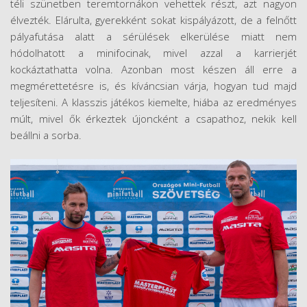
téli szünetben teremtornákon vehettek részt, azt nagyon
élvezték. Elárulta, gyerekként sokat kispályázott, de a felnőtt
pályafutása alatt a sérülések elkerülése miatt nem
hódolhatott a minifocinak, mivel azzal a karrierjét
kockáztathatta volna. Azonban most készen áll erre a
megmérettetésre is, és kíváncsian várja, hogyan tud majd
teljesíteni. A klasszis játékos kiemelte, hiába az eredményes
múlt, mivel ők érkeztek újoncként a csapathoz, nekik kell
beállni a sorba.