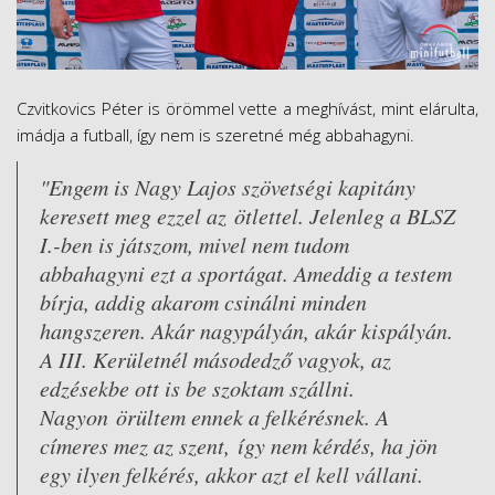
Czvitkovics Péter is örömmel vette a meghívást, mint elárulta,
imádja a futball, így nem is szeretné még abbahagyni.
"Engem is Nagy Lajos szövetségi kapitány
keresett meg ezzel az ötlettel. Jelenleg a BLSZ
I.-ben is játszom, mivel nem tudom
abbahagyni ezt a sportágat. Ameddig a testem
bírja, addig akarom csinálni minden
hangszeren. Akár nagypályán, akár kispályán.
A III. Kerületnél másodedző vagyok, az
edzésekbe ott is be szoktam szállni.
Nagyon örültem ennek a felkérésnek. A
címeres mez az szent, így nem kérdés, ha jön
egy ilyen felkérés, akkor azt el kell vállani.