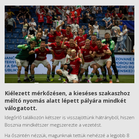
Kiélezett mérkőzésen, a kieséses szakaszhoz
méltó nyomás alatt lépett pályára mindkét
válogatott.
Idegőrlő találkozón kétszer is visszajöttünk hátrányból, hiszen
Bosznia mindkétszer megszerezte a vezetést.
Ha őszintén nézzük, magunknak tettük nehézzé a legjobb 8