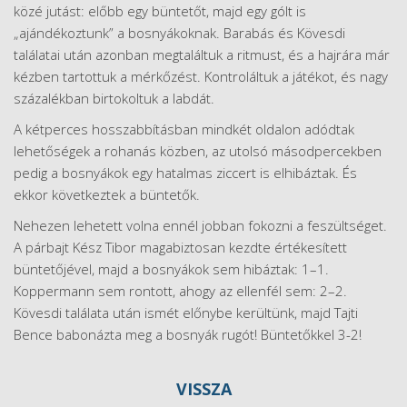
közé jutást: előbb egy büntetőt, majd egy gólt is
„ajándékoztunk” a bosnyákoknak. Barabás és Kövesdi
találatai után azonban megtaláltuk a ritmust, és a hajrára már
kézben tartottuk a mérkőzést. Kontroláltuk a játékot, és nagy
százalékban birtokoltuk a labdát.
A kétperces hosszabbításban mindkét oldalon adódtak
lehetőségek a rohanás közben, az utolsó másodpercekben
pedig a bosnyákok egy hatalmas ziccert is elhibáztak. És
ekkor következtek a büntetők.
Nehezen lehetett volna ennél jobban fokozni a feszültséget.
A párbajt Kész Tibor magabiztosan kezdte értékesített
büntetőjével, majd a bosnyákok sem hibáztak: 1–1.
Koppermann sem rontott, ahogy az ellenfél sem: 2–2.
Kövesdi találata után ismét előnybe kerültünk, majd Tajti
Bence babonázta meg a bosnyák rugót! Büntetőkkel 3-2!
VISSZA