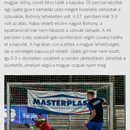
magyar előny, ismét Kész talált a kapuba. Öt perccel később
egy újabb gyors támadás után megint közelebb zárkóztak a
szlovákok, Bohony tehetetlen volt. A 37. percben már 3-3
volt az állás, hiába védett elsőre nagyot Bohony, a
kipattanónál már nem hibázott a szlovák támadó. A 44.
percben szép szabadrúgás-kombináció végén Lovász találta
el a kapufát. A hajrában sorra jöttek a magyar lehetőségek,
de a vendégek kapusa jól védett. Újabb gól már nem esett,
így 3-3-s döntetlen született a rendes játékidőben. Jöhettek a
büntetők, amelyet végül a magyar csapat nyert meg.