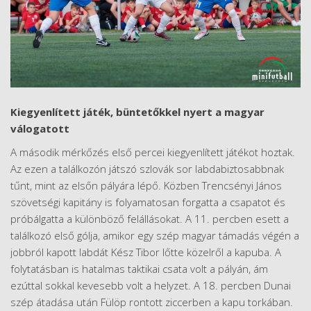
Kiegyenlített játék, büntetőkkel nyert a magyar
válogatott
A második mérkőzés első percei kiegyenlített játékot hoztak.
Az ezen a találkozón játszó szlovák sor labdabiztosabbnak
tűnt, mint az elsőn pályára lépő. Közben Trencsényi János
szövetségi kapitány is folyamatosan forgatta a csapatot és
próbálgatta a különböző felállásokat. A 11. percben esett a
találkozó első gólja, amikor egy szép magyar támadás végén a
jobbról kapott labdát Kész Tibor lőtte közelről a kapuba. A
folytatásban is hatalmas taktikai csata volt a pályán, ám
ezúttal sokkal kevesebb volt a helyzet. A 18. percben Dunai
szép átadása után Fülöp rontott ziccerben a kapu torkában.