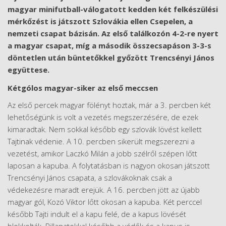
magyar minifutball-válogatott kedden két felkészülési
mérkőzést is játszott Szlovákia ellen Csepelen, a
nemzeti csapat bázisán. Az első találkozón 4-2-re nyert
a magyar csapat, míg a második összecsapáson 3-3-s
döntetlen után büntetőkkel győzött Trencsényi János
együttese.
Kétgólos magyar-siker az első meccsen
Az első percek magyar fölényt hoztak, már a 3. percben két
lehetőségünk is volt a vezetés megszerzésére, de ezek
kimaradtak. Nem sokkal később egy szlovák lövést kellett
Tajtinak védenie. A 10. percben sikerült megszerezni a
vezetést, amikor Laczkó Milán a jobb szélről szépen lőtt
laposan a kapuba. A folytatásban is nagyon okosan játszott
Trencsényi János csapata, a szlovákoknak csak a
védekezésre maradt erejük. A 16. percben jött az újabb
magyar gól, Kozó Viktor lőtt okosan a kapuba. Két perccel
később Tajti indult el a kapu felé, de a kapus lövését