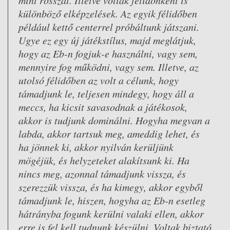
különböző elképzelések. Az egyik félidőben
például kettő centerrel próbáltunk játszani.
Ugye ez egy új játékstílus, majd meglátjuk,
hogy az Eb-n fogjuk-e használni, vagy sem,
mennyire fog működni, vagy sem. Illetve, az
utolsó félidőben az volt a célunk, hogy
támadjunk le, teljesen mindegy, hogy áll a
meccs, ha kicsit savasodnak a játékosok,
akkor is tudjunk dominálni. Hogyha megvan a
labda, akkor tartsuk meg, ameddig lehet, és
ha jönnek ki, akkor nyilván kerüljünk
mögéjük, és helyzeteket alakítsunk ki. Ha
nincs meg, azonnal támadjunk vissza, és
szerezzük vissza, és ha kimegy, akkor egyből
támadjunk le, hiszen, hogyha az Eb-n esetleg
hátrányba fogunk kerülni valaki ellen, akkor
erre is fel kell tudnunk készülni. Voltak biztató