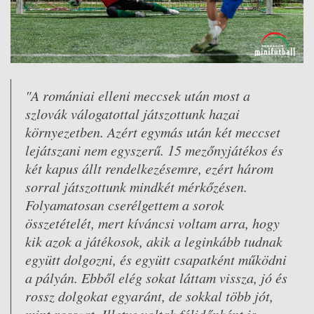
"A romániai elleni meccsek után most a
szlovák válogatottal játszottunk hazai
környezetben. Azért egymás után két meccset
lejátszani nem egyszerű. 15 mezőnyjátékos és
két kapus állt rendelkezésemre, ezért három
sorral játszottunk mindkét mérkőzésen.
Folyamatosan cserélgettem a sorok
összetételét, mert kíváncsi voltam arra, hogy
kik azok a játékosok, akik a leginkább tudnak
együtt dolgozni, és együtt csapatként működni
a pályán. Ebből elég sokat láttam vissza, jó és
rossz dolgokat egyaránt, de sokkal több jót,
mint rosszat. Illetve voltak félidőnként is