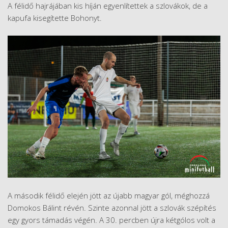
A félidő hajrájában kis híján egyenlítettek a szlovákok, de a
kapufa kisegítette Bohonyt.
A második félidő elején jött az újabb magyar gól, méghozzá
Domokos Bálint révén. Szinte azonnal jött a szlovák szépítés
egy gyors támadás végén. A 30. percben újra kétgólos volt a