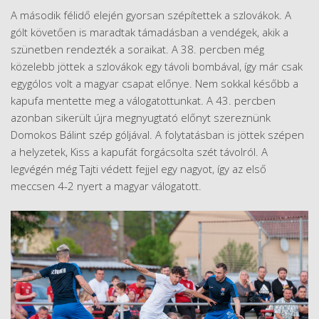
A második félidő elején gyorsan szépítettek a szlovákok. A
gólt követően is maradtak támadásban a vendégek, akik a
szünetben rendezték a soraikat. A 38. percben még
közelebb jöttek a szlovákok egy távoli bombával, így már csak
egygólos volt a magyar csapat előnye. Nem sokkal később a
kapufa mentette meg a válogatottunkat. A 43. percben
azonban sikerült újra megnyugtató előnyt szereznünk
Domokos Bálint szép góljával. A folytatásban is jöttek szépen
a helyzetek, Kiss a kapufát forgácsolta szét távolról. A
legvégén még Tajti védett fejjel egy nagyot, így az első
meccsen 4-2 nyert a magyar válogatott.