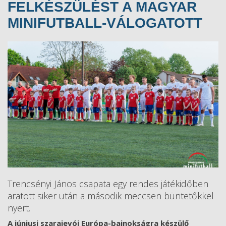
FELKÉSZÜLÉST A MAGYAR
MINIFUTBALL-VÁLOGATOTT
Trencsényi János csapata egy rendes játékidőben
aratott siker után a második meccsen büntetőkkel
nyert.
A júniusi szarajevói Európa-bajnokságra készülő