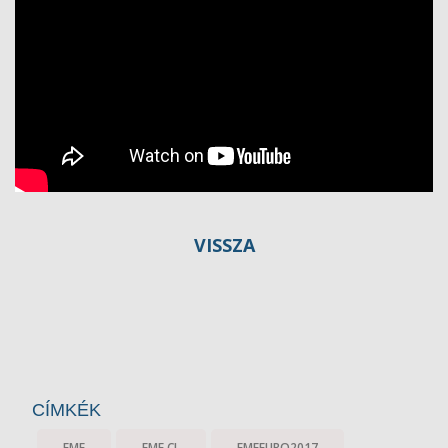
VISSZA
CÍMKÉK
EMF
EMF CL
EMFEURO2017