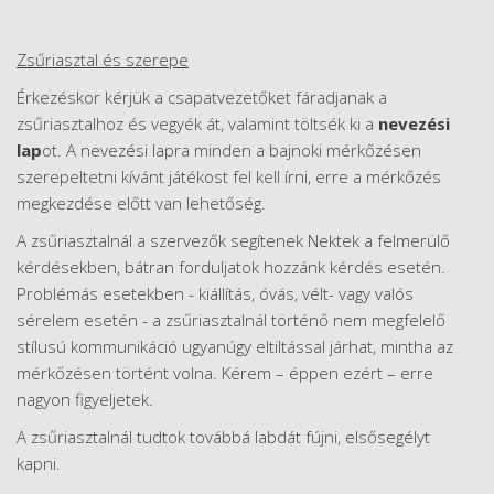
Zsűriasztal és szerepe
Érkezéskor kérjük a csapatvezetőket fáradjanak a
zsűriasztalhoz és vegyék át, valamint töltsék ki a
nevezési
lap
ot. A nevezési lapra minden a bajnoki mérkőzésen
szerepeltetni kívánt játékost fel kell írni, erre a mérkőzés
megkezdése előtt van lehetőség.
A zsűriasztalnál a szervezők segítenek Nektek a felmerülő
kérdésekben, bátran forduljatok hozzánk kérdés esetén.
Problémás esetekben - kiállítás, óvás, vélt- vagy valós
sérelem esetén - a zsűriasztalnál történő nem megfelelő
stílusú kommunikáció ugyanúgy eltiltással járhat, mintha az
mérkőzésen történt volna. Kérem – éppen ezért – erre
nagyon figyeljetek.
A zsűriasztalnál tudtok továbbá labdát fújni, elsősegélyt
kapni.