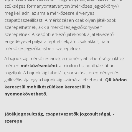
szükséges formanyomtatványon (mérkőzés jegyzőkönyv)
meg kell adni az arra a mérkőzésre érvényes
csapatösszeállítást. A mérkőzésen csak olyan játékosok
szerepelhetnek, akik a mérkőzésjegyzőkönyvben
szerepelnek. A később érkező játékosok a játékvezető
engedélyével pályára léphetnek, ám csak akkor, ha a
mérkőzésjegyzőkönyben szerepelnek.
A bajnokság mérkőzéseinek eredményeit lehetőségeinkhez
mérten
mérkőzésenként
a minifoci.hu adatbázisában
rögzítjük. A bajnokság tabellája, sorsolása, eredményei és
góllövőlistája egy a bajnokság számára létrehozott
QR kódon
keresztül mobilkészüléken keresztül is
nyomonkövethető.
Játékjogosultság, csapatvezetők jogosultságai, -
szerepe