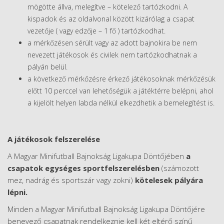
mögötte állva, melegítve – kötelező tartózkodni. A
kispadok és az oldalvonal között kizárólag a csapat
vezetője ( vagy edzője – 1 fő ) tartózkodhat.
a mérkőzésen sérült vagy az adott bajnokira be nem
nevezett játékosok és civilek nem tartózkodhatnak a
pályán belül.
a következő mérkőzésre érkező játékosoknak mérkőzésük
előtt 10 perccel van lehetőségük a játéktérre belépni, ahol
a kijelölt helyen labda nélkül elkezdhetik a bemelegítést is.
A játékosok felszerelése
A Magyar Minifutball Bajnokság Ligakupa Döntőjében
a
csapatok egységes sportfelszerelésben
(számozott
mez, nadrág és sportszár vagy zokni)
kötelesek pályára
lépni.
Minden a Magyar Minifutball Bajnokság Ligakupa Döntőjére
benevező csapatnak rendelkeznie kell két eltérő színű