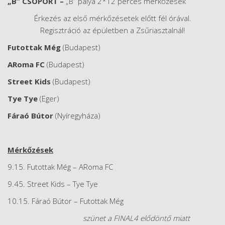
„B” CSOPORT –
„B” pálya 2*12 perces mérkőzések
Érkezés az első mérkőzésetek előtt fél órával.
Regisztráció az épületben a Zsűriasztalnál!
Futottak Még
(Budapest)
ARoma FC
(Budapest)
Street Kids
(Budapest)
Tye Tye
(Eger)
Fáraó Bútor
(Nyíregyháza)
Mérkőzések
9.15. Futottak Még – ARoma FC
9.45. Street Kids – Tye Tye
10.15. Fáraó Bútor – Futottak Még
szünet a FINAL4 elődöntő miatt