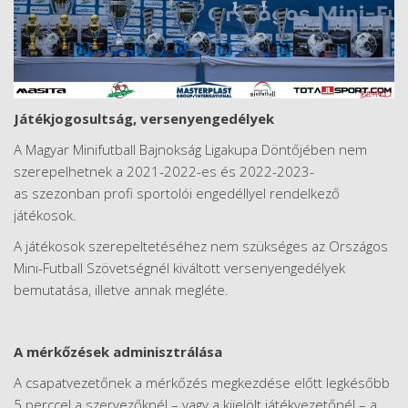
Játékjogosultság, versenyengedélyek
A Magyar Minifutball Bajnokság Ligakupa Döntőjében nem
szerepelhetnek a 2021-2022-es és 2022-2023-
as szezonban profi sportolói engedéllyel rendelkező
játékosok.
A játékosok szerepeltetéséhez nem szükséges az Országos
Mini-Futball Szövetségnél kiváltott versenyengedélyek
bemutatása, illetve annak megléte.
A mérkőzések adminisztrálása
A csapatvezetőnek a mérkőzés megkezdése előtt legkésőbb
5 perccel a szervezőknél – vagy a kijelölt játékvezetőnél – a