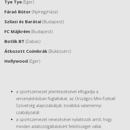
Tye Tye
(Eger)
Fáraó Bútor
(Nyíregyháza)
Szilasi és Barátai
(Budapest)
FC Májkrém
(Budapest)
Botlik BT
(Dabas)
Átkozott Coimbrák
(Bükkzsérc)
Hollywood
(Eger)
a sportszervezet jelentkezésével elfogadja a
versenykiírásban foglaltakat, az Országos Mini-Futball
Szövetség alapszabályát, továbbá valamennyi
szabályzatát.
a sportszervezet nevezésével nyilatkozik arról, hogy
minden adatszolgáltatásért felelősséget vállal.