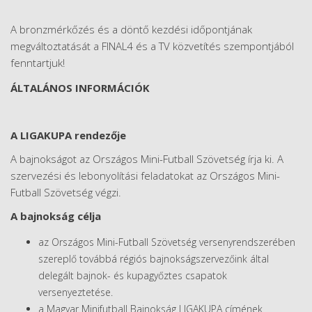
A bronzmérkőzés és a döntő kezdési időpontjának
megváltoztatását a FINAL4 és a TV közvetítés szempontjából
fenntartjuk!
ÁLTALÁNOS INFORMÁCIÓK
A LIGAKUPA rendezője
A bajnokságot az Országos Mini-Futball Szövetség írja ki. A
szervezési és lebonyolítási feladatokat az Országos Mini-
Futball Szövetség végzi.
A bajnokság célja
az Országos Mini-Futball Szövetség versenyrendszerében
szereplő továbbá régiós bajnokságszervezőink által
delegált bajnok- és kupagyőztes csapatok
versenyeztetése.
a Magyar Minifutball Bajnokság LIGAKUPA címének