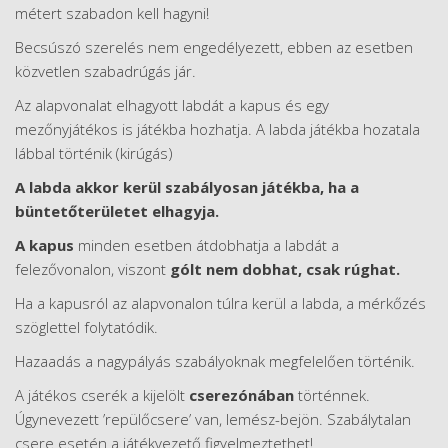
métert szabadon kell hagyni!
Becsúszó szerelés nem engedélyezett, ebben az esetben
közvetlen szabadrúgás jár.
Az alapvonalat elhagyott labdát a kapus és egy
mezőnyjátékos is játékba hozhatja. A labda játékba hozatala
lábbal történik (kirúgás)
A labda akkor kerül szabályosan játékba, ha a
büntetőterületet elhagyja.
A kapus
minden esetben átdobhatja a labdát a
felezővonalon, viszont
gólt nem dobhat, csak rúghat.
Ha a kapusról az alapvonalon túlra kerül a labda, a mérkőzés
szöglettel folytatódik.
Hazaadás a nagypályás szabályoknak megfelelően történik.
A játékos cserék a kijelölt
cserezónában
történnek.
Úgynevezett ’repülőcsere’ van, lemész-bejön. Szabálytalan
csere esetén a játékvezető figyelmeztethet!