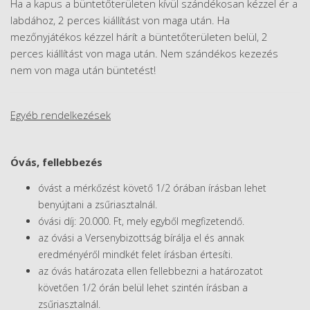
Ha a kapus a büntetőterületen kívül szándékosan kézzel ér a
labdához, 2 perces kiállítást von maga után. Ha
mezőnyjátékos kézzel hárít a büntetőterületen belül, 2
perces kiállítást von maga után. Nem szándékos kezezés
nem von maga után büntetést!
Egyéb rendelkezések
Óvás, fellebbezés
óvást a mérkőzést követő 1/2 órában írásban lehet
benyújtani a zsűriasztalnál.
óvási díj: 20.000. Ft, mely egyből megfizetendő.
az óvási a Versenybizottság bírálja el és annak
eredményéről mindkét felet írásban értesíti.
az óvás határozata ellen fellebbezni a határozatot
követően 1/2 órán belül lehet szintén írásban a
zsűriasztalnál.