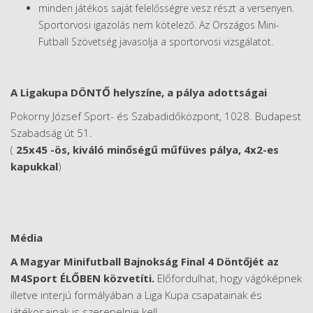
minden játékos saját felelősségre vesz részt a versenyen.
Sportorvosi igazolás nem kötelező. Az Országos Mini-
Futball Szövetség javasolja a sportorvosi vizsgálatot.
A Ligakupa DÖNTŐ helyszíne, a pálya adottságai
Pokorny József Sport- és Szabadidőközpont, 1028. Budapest
Szabadság út 51.
(
25x45 -ös, kiváló minőségű műfüves pálya, 4x2-es
kapukkal
)
Média
A Magyar Minifutball Bajnokság Final 4 Döntőjét az
M4Sport ÉLŐBEN közvetíti.
Előfordulhat, hogy vágóképnek
illetve interjú formályában a Liga Kupa csapatainak és
játékosainak is szerepelnie kell.