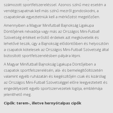
számozott sportfelszereléssel. Azonos színű mez esetén a
vendégcsapatnak kell más színű mezről gondoskodni, a
csapatoknak egyeztetniük kell a mérkőzést megelőzően.
Amennyiben a Magyar Minifutball Bajnokság Ligakupa
Döntőjének névadója vagy más az Országos Mini-Futball
Szövetség értékeit erősítő érdekek azt megkövetelik és
lehetővé teszik, úgy a Bajnokság elődöntőiben és helyosztóin
a csapatok kötelesek az Országos Mini-Futball Szövetség által
biztosított sportfelszerelésben pályára lépni.
A Magyar Minifutball Bajnokság Ligakupa Döntőjében a
csapatok sportfelszerelésén, alá- és bemelegítőöltözetén
valamint egyéb ruházatán és kiegészítőjén csak és kizárólag
az Országos Mini-Futball Szövetséggel előre leegyeztetett és
engedélyezett egyéb sportszervezetek logója, emblémája
jeleníthető meg.
Cipők: terem-, illetve hernyótalpas cipők