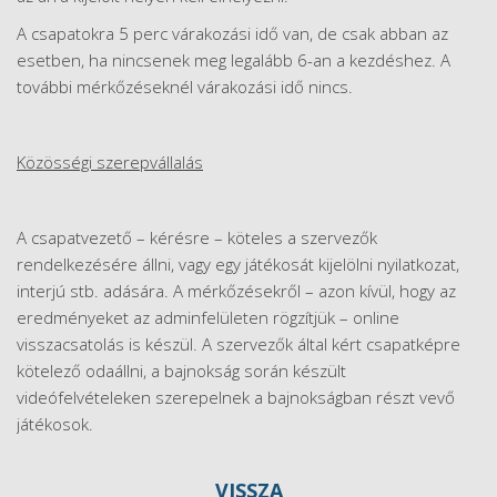
A csapatokra 5 perc várakozási idő van, de csak abban az
esetben, ha nincsenek meg legalább 6-an a kezdéshez. A
további mérkőzéseknél várakozási idő nincs.
Közösségi szerepvállalás
A csapatvezető – kérésre – köteles a szervezők
rendelkezésére állni, vagy egy játékosát kijelölni nyilatkozat,
interjú stb. adására. A mérkőzésekről – azon kívül, hogy az
eredményeket az adminfelületen rögzítjük – online
visszacsatolás is készül. A szervezők által kért csapatképre
kötelező odaállni, a bajnokság során készült
videófelvételeken szerepelnek a bajnokságban részt vevő
játékosok.
VISSZA