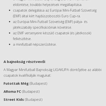
eldöntése, további helyezések megállapítása.
csapatok delegálása az Európai Mini-Futball Szövetség
(EMF) által kiírt hajdúszoboszlói Euro Cup-ra.
az Európai Mini-Futball Szövetség (EMF) pálya- és
játékszabály specifikációinak követése.
az EMF versenyeire készülő csapatok (és játékosok)
felkészítése.
a minifutball népszerűsítése.
A bajnokság résztvevői
A Magyar Minifutball Bajnokság LIGAKUPA döntőjébe az alábbi
csapatok kvalifikálják magukat:
Futottak Még
(Budapest)
ARoma FC
(Budapest)
Street Kids
(Budapest)