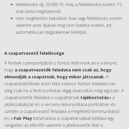
fellebbezési díj: 20.000. Ft, mely a fellebbezést követő 1/2
órán belül megfizetendő
nem megfelelően beküldött óvás vagy fellebbezés esetén
valamint azok díjának meg nem fizetése esetén, azt
automatikusan tárgytalannak tekintjük.
A csapatvezető felelőssége
A fentiek szempontjából is fontos kitérnünk arra a tényre,
hogy
a csapatvezetők feladata nem csak az, hogy
elmondják a csapatnak, hogy mikor játszanak.
A
csapatvezetőknek ezen felül számos fontos feladata van
elég csak ha a fenti pontokat végig olvassátok még egyszer. A
csapatvezetők feladata a csapattársak
tájékoztatás
a a
játékszabályzat és a verseny lebonyolítása pontokban és
szintén a csapatvezető feladata a megfelelő kommunikáció
és a
Fair Play
betartatása a csapattársakkal például egy
rangadón az ellenfél valamint a játékvezetők felé is.