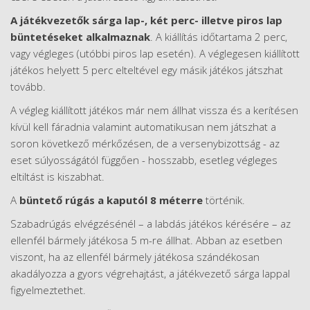
A játékvezetők sárga lap-, két perc- illetve piros lap
büntetéseket alkalmaznak
. A kiállítás időtartama 2 perc,
vagy végleges (utóbbi piros lap esetén). A véglegesen kiállított
játékos helyett 5 perc elteltével egy másik játékos játszhat
tovább.
A végleg kiállított játékos már nem állhat vissza és a kerítésen
kívül kell fáradnia valamint automatikusan nem játszhat a
soron következő mérkőzésen, de a versenybizottság - az
eset súlyosságától függően - hosszabb, esetleg végleges
eltiltást is kiszabhat.
A
büntető rúgás a kaputól 8 méterre
történik.
Szabadrúgás elvégzésénél – a labdás játékos kérésére – az
ellenfél bármely játékosa 5 m-re állhat. Abban az esetben
viszont, ha az ellenfél bármely játékosa szándékosan
akadályozza a gyors végrehajtást, a játékvezető sárga lappal
figyelmeztethet.