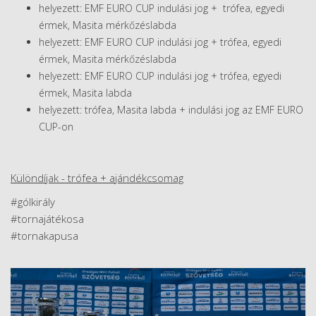
helyezett: EMF EURO CUP indulási jog + trófea, egyedi
érmek, Masita mérkőzéslabda
helyezett: EMF EURO CUP indulási jog + trófea, egyedi
érmek, Masita mérkőzéslabda
helyezett: EMF EURO CUP indulási jog + trófea, egyedi
érmek, Masita labda
helyezett: trófea, Masita labda + indulási jog az EMF EURO
CUP-on
Különdíjak - trófea + ajándékcsomag
#gólkirály
#tornajátékosa
#tornakapusa