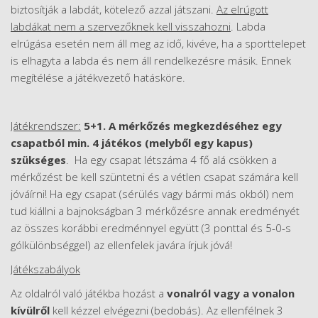
biztosítják a labdát, kötelező azzal játszani.
Az elrúgott
labdákat nem a szervezőknek kell visszahozni
. Labda
elrúgása esetén nem áll meg az idő, kivéve, ha a sporttelepet
is elhagyta a labda és nem áll rendelkezésre másik. Ennek
megítélése a játékvezető hatásköre.
Játékrendszer:
5+1. A mérkőzés megkezdéséhez egy
csapatból min. 4 játékos (melyből egy kapus)
szükséges
. Ha egy csapat létszáma 4 fő alá csökken a
mérkőzést be kell szüntetni és a vétlen csapat számára kell
jóváírni! Ha egy csapat (sérülés vagy bármi más okból) nem
tud kiállni a bajnokságban 3 mérkőzésre annak eredményét
az összes korábbi eredménnyel együtt (3 ponttal és 5-0-s
gólkülönbséggel) az ellenfelek javára írjuk jóvá!
Játékszabályok
Az oldalról való játékba hozást a
vonalról vagy a vonalon
kívülről
kell kézzel elvégezni (bedobás). Az ellenfélnek 3