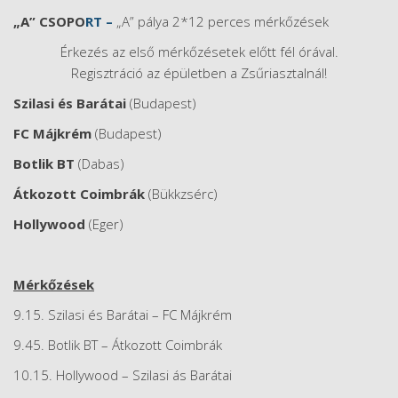
„A” CSOPO
RT –
„A” pálya 2*12 perces mérkőzések
Érkezés az első mérkőzésetek előtt fél órával.
Regisztráció az épületben a Zsűriasztalnál!
Szilasi és Barátai
(Budapest)
FC Májkrém
(Budapest)
Botlik BT
(Dabas)
Átkozott Coimbrák
(Bükkzsérc)
Hollywood
(Eger)
Mérkőzések
9.15. Szilasi és Barátai – FC Májkrém
9.45. Botlik BT – Átkozott Coimbrák
10.15. Hollywood – Szilasi ás Barátai