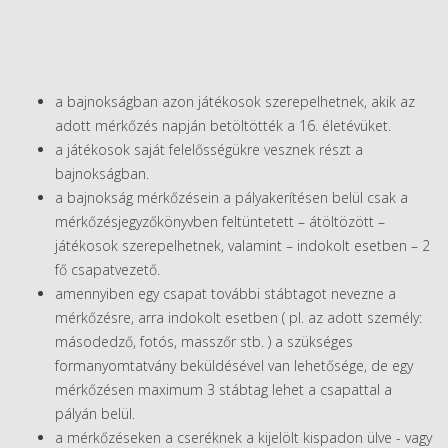
a bajnokságban azon játékosok szerepelhetnek, akik az
adott mérkőzés napján betöltötték a 16. életévüket.
a játékosok saját felelősségükre vesznek részt a
bajnokságban.
a bajnokság mérkőzésein a pályakerítésen belül csak a
mérkőzésjegyzőkönyvben feltüntetett – átöltözött –
játékosok szerepelhetnek, valamint – indokolt esetben – 2
fő csapatvezető.
amennyiben egy csapat további stábtagot nevezne a
mérkőzésre, arra indokolt esetben ( pl. az adott személy:
másodedző, fotós, masszőr stb. ) a szükséges
formanyomtatvány beküldésével van lehetősége, de egy
mérkőzésen maximum 3 stábtag lehet a csapattal a
pályán belül.
a mérkőzéseken a cseréknek a kijelölt kispadon ülve - vagy