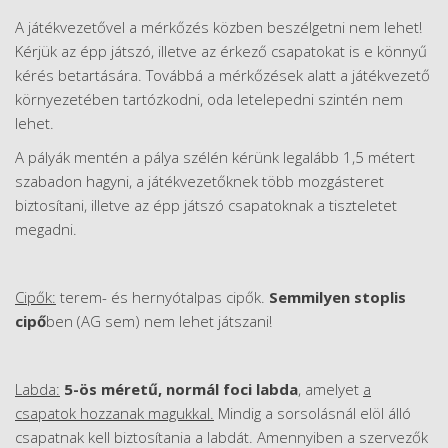
A játékvezetővel a mérkőzés közben beszélgetni nem lehet!
Kérjük az épp játszó, illetve az érkező csapatokat is e könnyű
kérés betartására. Továbbá a mérkőzések alatt a játékvezető
környezetében tartózkodni, oda letelepedni szintén nem
lehet.
A pályák mentén a pálya szélén kérünk legalább 1,5 métert
szabadon hagyni, a játékvezetőknek több mozgásteret
biztosítani, illetve az épp játszó csapatoknak a tiszteletet
megadni.
Cipők:
terem- és hernyótalpas cipők.
Semmilyen stoplis
cipő
ben (AG sem) nem lehet játszani!
Labda:
5-ös méretű, normál foci labda
, amelyet
a
csapatok hozzanak magukkal.
Mindig a sorsolásnál elöl álló
csapatnak kell biztosítania a labdát. Amennyiben a szervezők