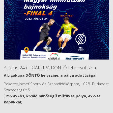
A július 24-i LIGAKUPA DÖNTŐ lebonyolítása
A Ligakupa DÖNTŐ helyszíne, a pálya adottságai
Pokorny József Sport- és Szabadidőközpont, 1028. Budapest
Szabadság út 51.
(
25x45 -ös, kiváló minőségű műfüves pálya, 4x2-es
kapukkal
)