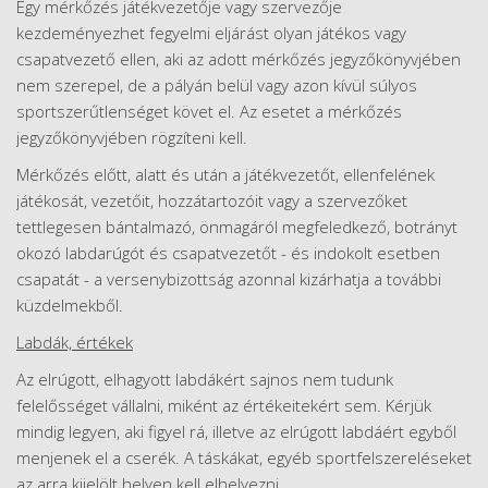
Egy mérkőzés játékvezetője vagy szervezője
kezdeményezhet fegyelmi eljárást olyan játékos vagy
csapatvezető ellen, aki az adott mérkőzés jegyzőkönyvjében
nem szerepel, de a pályán belül vagy azon kívül súlyos
sportszerűtlenséget követ el. Az esetet a mérkőzés
jegyzőkönyvjében rögzíteni kell.
Mérkőzés előtt, alatt és után a játékvezetőt, ellenfelének
játékosát, vezetőit, hozzátartozóit vagy a szervezőket
tettlegesen bántalmazó, önmagáról megfeledkező, botrányt
okozó labdarúgót és csapatvezetőt - és indokolt esetben
csapatát - a versenybizottság azonnal kizárhatja a további
küzdelmekből.
Labdák, értékek
Az elrúgott, elhagyott labdákért sajnos nem tudunk
felelősséget vállalni, miként az értékeitekért sem. Kérjük
mindig legyen, aki figyel rá, illetve az elrúgott labdáért egyből
menjenek el a cserék. A táskákat, egyéb sportfelszereléseket
az arra kijelölt helyen kell elhelyezni.