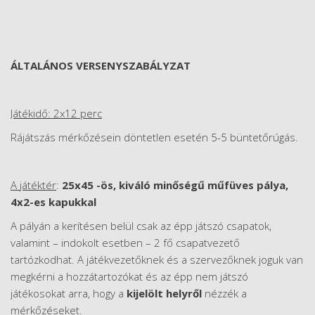
ÁLTALÁNOS VERSENYSZABÁLYZAT
Játékidő: 2x12 perc
Rájátszás mérkőzésein döntetlen esetén 5-5 büntetőrúgás.
A játéktér
:
25x45 -ös, kiváló minőségű műfüves pálya,
4x2-es kapukkal
A pályán a kerítésen belül csak az épp játszó csapatok,
valamint – indokolt esetben – 2 fő csapatvezető
tartózkodhat. A játékvezetőknek és a szervezőknek joguk van
megkérni a hozzátartozókat és az épp nem játszó
játékosokat arra, hogy a
kijelölt helyről
nézzék a
mérkőzéseket.