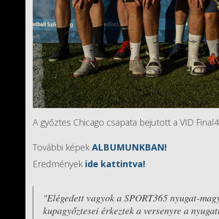
A győztes Chicago csapata bejutott a VID Final4 
További képek
ALBUMUNKBAN!
Eredmények
ide kattintva!
"Elégedett vagyok a SPORT365 nyugat-magya
kupagyőztesei érkeztek a versenyre a nyugati