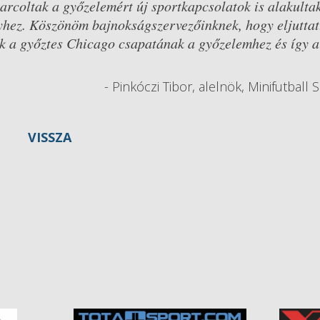
arcoltak a győzelemért új sportkapcsolatok is alakultak
nyhez. Köszönöm bajnokságszervezőinknek, hogy eljuttat
ok a győztes Chicago csapatának a győzelemhez és így a
- Pinkóczi Tibor, alelnök, Minifutball
VISSZA