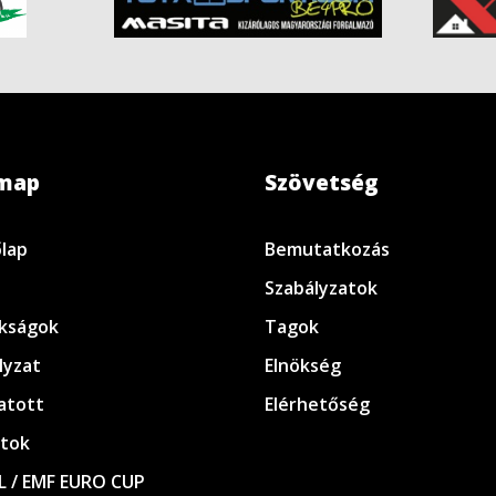
emap
Szövetség
lap
Bemutatkozás
Szabályzatok
kságok
Tagok
lyzat
Elnökség
atott
Elérhetőség
tok
L / EMF EURO CUP