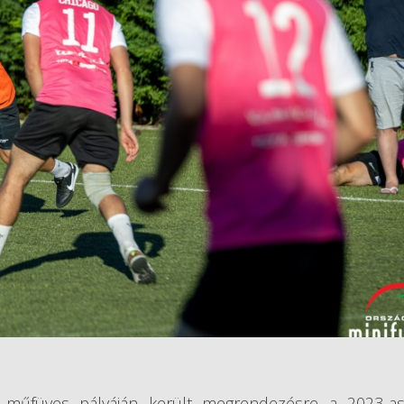
d műfüves pályáján került megrendezésre a 2023-a