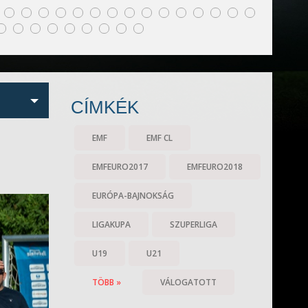
CÍMKÉK
EMF
EMF CL
EMFEURO2017
EMFEURO2018
EURÓPA-BAJNOKSÁG
LIGAKUPA
SZUPERLIGA
U19
U21
TÖBB »
VÁLOGATOTT