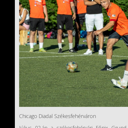
Chicago Diadal Székesfehérváron
Július 02.án a székesfehérvári Főnix Grun