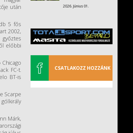
tője után
2026. Június 01.
 db 5 fős
art 2002,
 győztes
ől előbbi
ó Chicago
CSATLAKOZZ HOZZÁNK
ack FC-t.
elo BT-is
ne Scarpe
gólkirály
ann Márk,
arországi
ág július