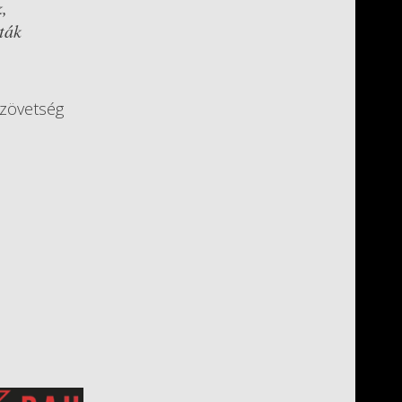
,
ták
 Szövetség