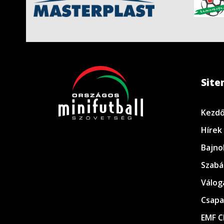
Sit
Kezdő
Hírek
Bajno
Szabá
Válog
Csapa
EMF C