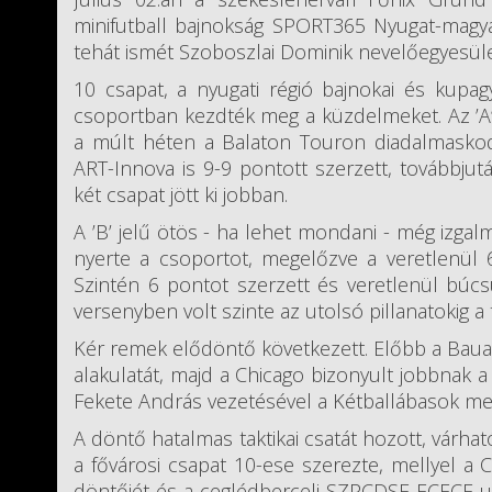
minifutball bajnokság SPORT365 Nyugat-magya
tehát ismét Szoboszlai Dominik nevelőegyesül
10 csapat, a nyugati régió bajnokai és kupag
csoportban kezdték meg a küzdelmeket. Az ’A’ 
a múlt héten a Balaton Touron diadalmasko
ART-Innova is 9-9 pontott szerzett, továbbju
két csapat jött ki jobban.
A ’B’ jelű ötös - ha lehet mondani - még izgalm
nyerte a csoportot, megelőzve a veretlenül 
Szintén 6 pontot szerzett és veretlenül búcs
versenyben volt szinte az utolsó pillanatokig a 
Kér remek elődöntő következett. Előbb a Bauar
alakulatát, majd a Chicago bizonyult jobbnak a
Fekete András vezetésével a Kétballábasok m
A döntő hatalmas taktikai csatát hozott, várhat
a fővárosi csapat 10-ese szerezte, mellyel 
döntőjét és a ceglédberceli SZPCDSE-ECECE utá