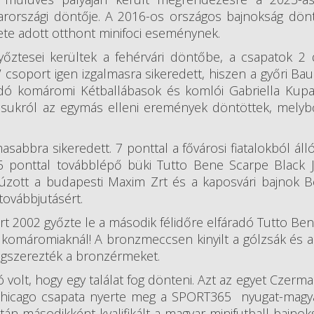
rországi döntője. A 2016-os országos bajnokság dön
ete adott otthont minifoci eseménynek.
yőztesei kerültek a fehérvári döntőbe, a csapatok 2
csoport igen izgalmasra sikeredett, hiszen a győri Bau
dó komáromi Kétballábasok és komlói Gabriella Kupa
tásukról az egymás elleni eremények döntöttek, melyb
asabbra sikeredett. 7 ponttal a fővárosi fiatalokból áll
6 ponttal továbblépő büki Tutto Bene Scarpe Black J
úzott a budapesti Maxim Zrt és a kaposvári bajnok B
továbbjutásért.
t 2002 győzte le a második félidőre elfáradó Tutto Be
 komáromiaknál! A bronzmeccsen kinyilt a gólzsák és a 
egszerezték a bronzérmeket.
ó volt, hogy egy találat fog dönteni. Azt az egyet Czerm
a Chicago csapata nyerte meg a SPORT365 nyugat-magy
n másodikként kvalifikált a magyar minifutball bajnoks