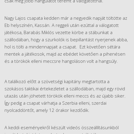
csak még jobb hangulatot teremt a válogatottnál.
Nagy Lajos csapata kedden már a negyedik napját töltötte az
Eb helyszínén, Kassán. A reggeli után ezúttal a válogatott
játékosa, Barabás Miklós vezette körbe a stábunkat a
szállodában, hogy a szurkolók is bepillantást nyerjenek abba,
hol is tölti a mindennapjait a csapat. Ezt követően sétára
mentek a játékosok, majd az ebédet követően a pihenésen
és a törökök elleni meccsre hangoláson volt a hangsúly.
A találkozó előtt a szövetségi kapitány megtartotta a
szokásos taktikai értekezletet a szállodában, majd egy rövid
utazás után jöhetett törökök elleni meccs és az újabb siker.
Így pedig a csapat várhatja a Szerbia elleni, szerdai
nyolcaddöntőt, amely 12 órakor kezdődik.
A keddi eseményekről készült videós összeállításunkból