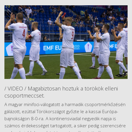
/ VIDEO / Magabiztosan hoztuk a törökök elleni
csoportmeccset.
A magyar minifoci-válogatott a harmadik csoportmérkőzésén
gálázott, ezúttal Törökországot győzte le a kassai Európa-
bajnokságon 8-0-ra. A kontinensviadal negyedik napja is
számos érdekességet tartogatott, a siker pedig szerencsére