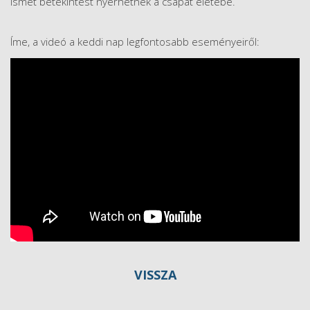
ismét betekintést nyerhetnek a csapat életébe.
Íme, a videó a keddi nap legfontosabb eseményeiről:
VISSZA