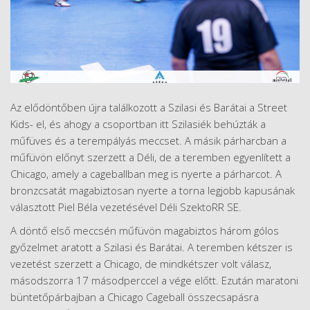
Az elődöntőben újra találkozott a Szilasi és Barátai a Street
Kids- el, és ahogy a csoportban itt Szilasiék behúzták a
műfüves és a terempályás meccset. A másik párharcban a
műfüvön előnyt szerzett a Déli, de a teremben egyenlített a
Chicago, amely a cageballban meg is nyerte a párharcot. A
bronzcsatát magabiztosan nyerte a torna legjobb kapusának
választott Piel Béla vezetésével Déli SzektoRR SE.
A döntő első meccsén műfüvön magabiztos három gólos
győzelmet aratott a Szilasi és Barátai. A teremben kétszer is
vezetést szerzett a Chicago, de mindkétszer volt válasz,
másodszorra 17 másodperccel a vége előtt. Ezután maratoni
büntetőpárbajban a Chicago Cageball összecsapásra