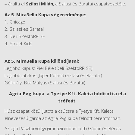
– árulta el
Szilasi Milán
, a Szilasi és Barátai csapatvezetője.
Az 5. Mira3ella Kupa végeredménye:
1. Chicago
2. Szilasi és Barátai
3. Déli-SZektoRR SE
4. Street Kids
Az 5. Mira3ella Kupa különdíjasai:
Legjobb kapus: Piel Béle (Déli-SzektoRR SE)
Legjobb játékos: Jáger Roland (Szilasi és Barátai)
Gólkirály: Bita Mátyás (Szilasi és Barátai)
Agria-Pvg-kupa: a Tyetye Kft. Kaleta hódította el a
trófeát
Húsz csapat közül jutott a csúcsra a Tyetye Kft. Kaleta
elnevezésű gárda az Agria-Pvg-kupa felnőtt teremtornán.
Az egri Pásztorvölgyi gimnáziumban Tóth Gábor és Béres