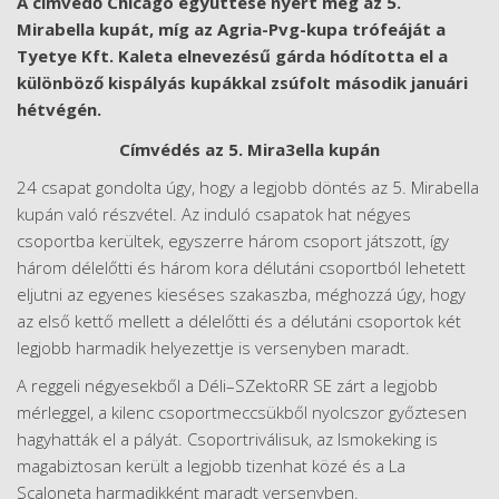
A címvédő Chicago együttese nyert meg az 5.
Mirabella kupát, míg az Agria-Pvg-kupa trófeáját a
Tyetye Kft. Kaleta elnevezésű gárda hódította el a
különböző kispályás kupákkal zsúfolt második januári
hétvégén.
Címvédés az 5. Mira3ella kupán
24 csapat gondolta úgy, hogy a legjobb döntés az 5. Mirabella
kupán való részvétel. Az induló csapatok hat négyes
csoportba kerültek, egyszerre három csoport játszott, így
három délelőtti és három kora délutáni csoportból lehetett
eljutni az egyenes kieséses szakaszba, méghozzá úgy, hogy
az első kettő mellett a délelőtti és a délutáni csoportok két
legjobb harmadik helyezettje is versenyben maradt.
A reggeli négyesekből a Déli–SZektoRR SE zárt a legjobb
mérleggel, a kilenc csoportmeccsükből nyolcszor győztesen
hagyhatták el a pályát. Csoportriválisuk, az Ismokeking is
magabiztosan került a legjobb tizenhat közé és a La
Scaloneta harmadikként maradt versenyben.