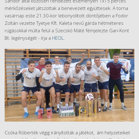
Sándor által közösen rendezett eseményen 1x15 perces
mérkőzéseket játszottak a benevezett együttesek. A torna
vasárnap este 21.30-kor lebonyolított döntőjében a Fodor
Zoltán vezette Tyetye Kft. Kaleta nevű gárda hétméteres
rúgásokkal múlta felül a Szecskó Máté fémjelezte Gari-Kont
Bt. legénységét - írja a
HEOL.
Csóka Róberték végig irányították a játékot, ám helyzeteiket