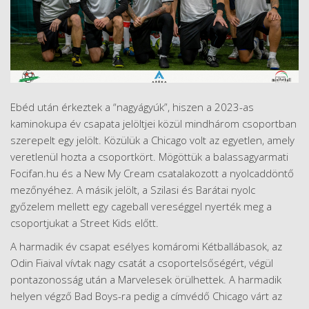
Ebéd után érkeztek a “nagyágyúk”, hiszen a 2023-as
kaminokupa év csapata jelöltjei közül mindhárom csoportban
szerepelt egy jelölt. Közülük a Chicago volt az egyetlen, amely
veretlenül hozta a csoportkört. Mögöttük a balassagyarmati
Focifan.hu és a New My Cream csatalakozott a nyolcaddöntő
mezőnyéhez. A másik jelölt, a Szilasi és Barátai nyolc
győzelem mellett egy cageball vereséggel nyerték meg a
csoportjukat a Street Kids előtt.
A harmadik év csapat esélyes komáromi Kétballábasok, az
Odin Fiaival vívtak nagy csatát a csoportelsőségért, végül
pontazonosság után a Marvelesek örülhettek. A harmadik
helyen végző Bad Boys-ra pedig a címvédő Chicago várt az