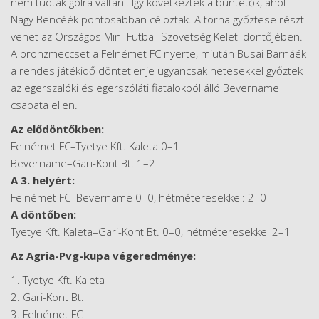
nem tudták gólra váltani. Így következtek a büntetők, ahol
Nagy Bencéék pontosabban céloztak. A torna győztese részt
vehet az Országos Mini-Futball Szövetség Keleti döntőjében.
A bronzmeccset a Felnémet FC nyerte, miután Busai Barnáék
a rendes játékidő döntetlenje ugyancsak hetesekkel győztek
az egerszalóki és egerszóláti fiatalokból álló Bevername
csapata ellen.
Az elődöntőkben:
Felnémet FC–Tyetye Kft. Kaleta 0–1
Bevername–Gari-Kont Bt. 1–2
A 3. helyért:
Felnémet FC–Bevername 0–0, hétméteresekkel: 2–0
A döntőben:
Tyetye Kft. Kaleta–Gari-Kont Bt. 0–0, hétméteresekkel 2–1
Az Agria-Pvg-kupa végeredménye:
1. Tyetye Kft. Kaleta
2. Gari-Kont Bt.
3. Felnémet FC