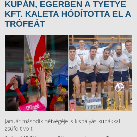
KUPÁN, EGERBEN A TYETYE
KFT. KALETA HÓDÍTOTTA EL A
TRÓFEÁT
Január második hétvégéje is kispályás kupákkal
zsúfolt volt.