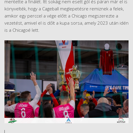
mentette a finálét. Itt sokáig nem esett gól és páran már el is
könyvelték, hogy a Cageball meglepetésre remiznek a felek,
amikor egy perccel a vége előtt a Chicago megszerezte a
vezetést, amivel el is dőlt a kupa sorsa, amely 2023 után idén
is a Chicagoé lett.