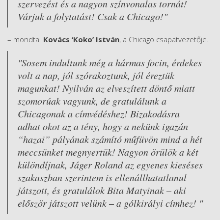
szervezést és a nagyon színvonalas tornát!
Várjuk a folytatást! Csak a Chicago!"
– mondta
Kovács ‘Koko’ István
, a Chicago csapatvezetője.
"Sosem indultunk még a hármas focin, érdekes
volt a nap, jól szórakoztunk, jól éreztük
magunkat! Nyilván az elveszített döntő miatt
szomorúak vagyunk, de gratulálunk a
Chicagonak a címvédéshez! Bizakodásra
adhat okot az a tény, hogy a nekünk igazán
“hazai” pályának számító műfüvön mind a hét
meccsünket megnyertük! Nagyon örülök a két
különdíjnak, Jáger Roland az egyenes kieséses
szakaszban szerintem is ellenállhatatlanul
játszott, és gratulálok Bita Matyinak – aki
először játszott velünk – a gólkirályi címhez! "