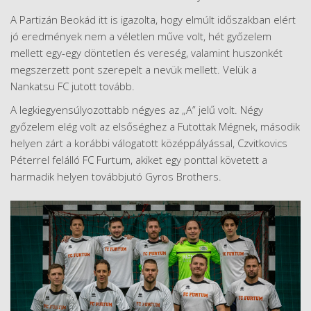
A Partizán Beokád itt is igazolta, hogy elmúlt időszakban elért
jó eredmények nem a véletlen műve volt, hét győzelem
mellett egy-egy döntetlen és vereség, valamint huszonkét
megszerzett pont szerepelt a nevük mellett. Velük a
Nankatsu FC jutott tovább.
A legkiegyensúlyozottabb négyes az „A” jelű volt. Négy
győzelem elég volt az elsőséghez a Futottak Mégnek, második
helyen zárt a korábbi válogatott középpályással, Czvitkovics
Péterrel felálló FC Furtum, akiket egy ponttal követett a
harmadik helyen továbbjutó Gyros Brothers.