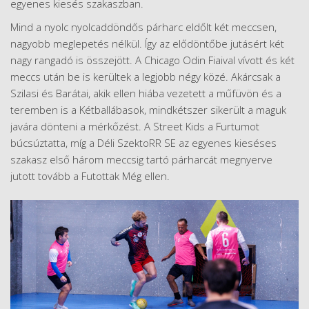
egyenes kiesés szakaszban.
Mind a nyolc nyolcaddöndős párharc eldőlt két meccsen,
nagyobb meglepetés nélkül. Így az elődöntőbe jutásért két
nagy rangadó is összejött. A Chicago Odin Fiaival vívott és két
meccs után be is kerültek a legjobb négy közé. Akárcsak a
Szilasi és Barátai, akik ellen hiába vezetett a műfüvön és a
teremben is a Kétballábasok, mindkétszer sikerült a maguk
javára dönteni a mérkőzést. A Street Kids a Furtumot
búcsúztatta, míg a Déli SzektoRR SE az egyenes kieséses
szakasz első három meccsig tartó párharcát megnyerve
jutott tovább a Futottak Még ellen.