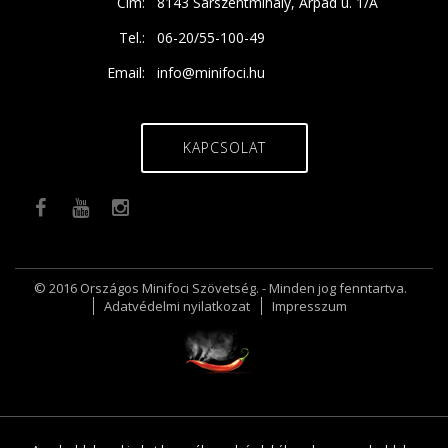
Cím:
8143 Sárszentmihály, Árpád u. 1/A
Tel.:
06-20/55-100-49
Email:
info@minifoci.hu
KAPCSOLAT
© 2016 Országos Minifoci Szövetség. - Minden jog fenntartva.
Adatvédelmi nyilatkozat
Impresszum