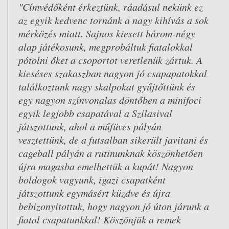
"Címvédőként érkeztünk, ráadásul nekünk ez
az egyik kedvenc tornánk a nagy kihívás a sok
mérközés miatt. Sajnos kiesett három-négy
alap játékosunk, megprobáltuk fiatalokkal
pótolni őket a csoportot veretlenük zártuk. A
kieséses szakaszban nagyon jó csapapatokkal
találkoztunk nagy skalpokat gyűjtőttünk és
egy nagyon színvonalas döntőben a minifoci
egyik legjobb csapatával a Szilasival
játszottunk, ahol a műfüves pályán
vesztettünk, de a futsalban sikerült javitani és
cageball pályán a rutinunknak köszönhetően
újra magasba emelhettük a kupát! Nagyon
boldogok vagyunk, igazi csapatként
játszottunk egymásért küzdve és újra
bebizonyitottuk, hogy nagyon jó úton járunk a
fiatal csapatunkkal! Köszönjük a remek