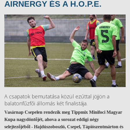
AIRNERGY ÉS A H.O.P.E.
A csapatok bemutatása közül ezúttal jöjjön a
balatonfűzfői állomás két finalistája.
Vasárnap Csepelen rendezik meg Tippmix Minifoci Magyar
Kupa nagydöntőjét, ahova a sorozat eddigi négy
selejtezőjéből - Hajdúszoboszló, Csepel, Tápiószentmárton és