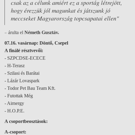
csak az a célunk amiért ez a sportág létrejött,
hogy érezzük jól magunkat és játszunk jó
meccseket Magyarország topcsapatai ellen"
–
árulta el
Németh Gusztáv.
07.16. vasárnap: Döntő, Csepel
A finálé résztvevői:
- SZPCDSE-ECECE
- H-Terasz
- Szilasi és Barátai
- Lázár Lovaspark
- Todor Pet Bau Team Kft.
- Futottak Még
- Airnergy
- H.O.P.E.
A csoportbeosztások:
A-csoport: