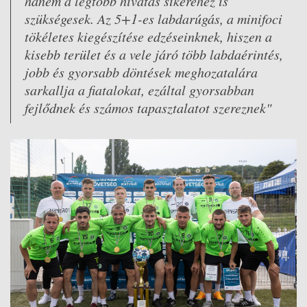
hanem a legtöbb hivatás sikeréhez is
szükségesek. Az 5+1-es labdarúgás, a minifoci
tökéletes kiegészítése edzéseinknek, hiszen a
kisebb terület és a vele járó több labdaérintés,
jobb és gyorsabb döntések meghozatalára
sarkallja a fiatalokat, ezáltal gyorsabban
fejlődnek és számos tapasztalatot szereznek"