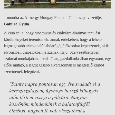
–
mondta az Airnergy Hungay Football Club csapatvezetője,
Gabura Gyula.
A klub célja, hogy dinamikus és kihívásra alkalmas tanulási
körülményeket teremtsenek, annak érdekében, hogy
a lehető
legmagasabb színvonalú labdarúgó játékosokat képezzenek, akik
élvonalbeli csapatokban játszanak majd.
Szervezettségében,
szakmai munkájában, arculatában, gazdálkodásában egyaránt, egy
előre mutató, a legmagasabb elvárásoknak is megfelelő klubot
szeretnének felépíteni.
"Szinte napra pontosan egy éve szakadt el a
keresztszalagom, úgyhogy hosszú kihagyás
után tértem vissza a pályára. Nagyon
köszönöm mindenkinek a balatonfűzfői
élményt, nagyon jó volt visszatérni a