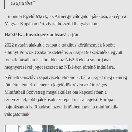
csapatba"
–
mondta
Égető Márk
, az Airnergy
v
á
logatott
játékosa
, aki
é
pp a
Magyar Kup
á
ban t
é
rt vissza hossz
ú
kihagy
á
s ut
á
n.
H.O.P.E. - hosszú szezon lezárása jön
2022 nyarán alakult a csapat a tragikus körülmények között
elhunyt Poncok Csaba tiszteletére. A csapat 90 százaléka együtt
focizik futsalban is, ahol idén az NB2 Keleti-csoportjának
megnyerésével jogot szerzett az NB1-ben történő indulásra.
Németh Gusztáv csapatvezető elmondta, bár a csapat még nemrég
jött létre, ennek ellenére a jogelődök révén az Országos
Minifutball Szövetség megalakulása óta kapcsolatban a
szervezettel, több játékosuk szerepelt már a legelső Európa-
bajnokságon is. Ráadásul azóta is többen tagjai a minifutball-
válogatottnak.