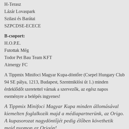
H-Terasz
Lázár Lovaspark
Szilasi és Barátai
SZPCDSE-ECECE
B-csoport:
H.O.P.E.
Futottak Még
Todor Pet Bau Team KFT
Airnergy FC
A Tippmix Minifoci Magyar Kupa-döntőre (Csepel Hungary Club
94 SE pálya, 1213, Budapest, Szentmiklósi út 1.) minden
érdeklődőt szeretettel várnak a szervezők, az egész napos
eseményre a belépés ingyenes!
A Tippmix Minifoci Magyar Kupa minden állomásával
kiemelten foglalkozik majd a médiapartnerünk, az Origo.
A kupasorozat nagydöntőjét pedig élőben követhetik
majd nyomon az Origón!