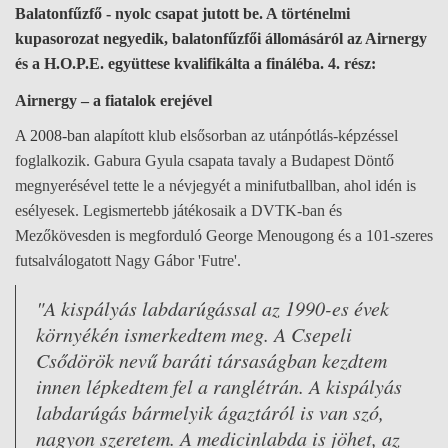
Balatonfűzfő - nyolc csapat jutott be. A történelmi
kupasorozat negyedik, balatonfűzfői állomásáról az Airnergy
és a H.O.P.E. együttese kvalifikálta a fináléba. 4. rész:
Airnergy – a fiatalok erejével
A 2008-ban alap
ított klub elsősorban az utánpótlás-képzéssel
foglalkozik. Gabura Gyula csapata tavaly a Budapest Döntő
megnyerésével tette le a névjegyét a minifutballban, ahol idén is
esélyesek.
Legismertebb játékosaik a DVTK-ban és
Mezőkövesden is megforduló George Menougong és a 101-szeres
futsalválogatott Nagy Gábor 'Futre'.
"A kispályás labdarúgással az 1990-es évek
környékén ismerkedtem meg. A Csepeli
Csődörök nevű baráti társaságban kezdtem
innen lépkedtem fel a ranglétrán. A kispályás
labdarúgás bármelyik ágaztáról is van szó,
nagyon szeretem. A medicinlabda is jöhet, az