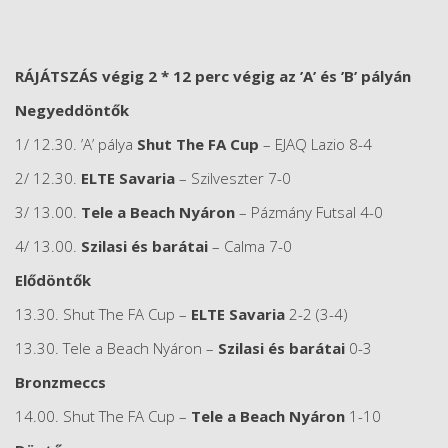
RÁJÁTSZÁS végig 2 * 12 perc végig az ’A’ és ’B’ pályán
Negyeddöntők
1/ 12.30. ’A’ pálya
Shut The FA Cup
– EJAQ Lazio 8-4
2/ 12.30.
ELTE
Savaria
– Szilveszter 7-0
3/ 13.00.
Tele
a
Beach
Nyáron
– Pázmány Futsal 4-0
4/ 13.00.
Szilasi
és
barátai
– Calma 7-0
Elődöntők
13.30. Shut The FA Cup –
ELTE
Savaria
2-2 (3-4)
13.30. Tele a Beach Nyáron –
Szilasi
és
barátai
0-3
Bronzmeccs
14.00. Shut The FA Cup –
Tele
a
Beach
Nyáron
1-10