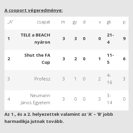
A csoport végeredménye:
„A”
csapat
m
gy
d
v
gk
p
TELE a BEACH
21-
1
3
3
0
0
9
nyáron
4
Shut the FA
11-
2
3
2
0
1
6
Cup
5
4-
3
Profesz
3
1
0
2
3
16
Neumann
3-
4
3
0
0
3
0
János Egyetem
14
Az 1., és a 2. helyezettek valamint az ’A’ – ’B’ jobb
harmadikja jutnak tovább.