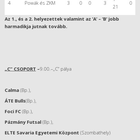
4
Powák és ZKM
3
0
0
3
0
21
Az 1., és a 2. helyezettek valamint az ’A’ – ’B’ jobb
harmadikja jutnak tovább.
„C” CSOPORT
–
9.00.–„C” pálya
Calma
(Bp.),
ÁTE Bulls
(Bp.),
Foci FC
(Bp.),
Pázmány Futsal
(Bp.),
ELTE Savaria Egyetemi Központ
(Szombathely)