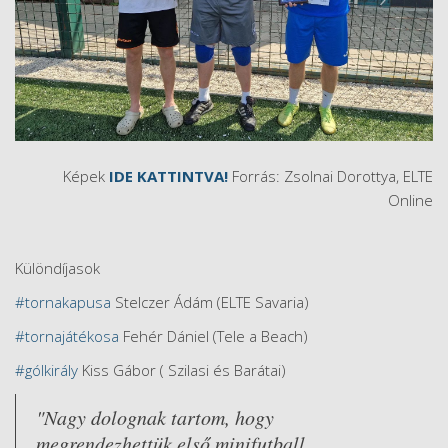
Képek
IDE KATTINTVA!
Forrás: Zsolnai Dorottya, ELTE
Online
Különdíjasok
#tornakapusa
Stelczer Ádám (ELTE Savaria)
#tornajátékosa
Fehér Dániel (Tele a Beach)
#gólkirály
Kiss Gábor ( Szilasi és Barátai)
"Nagy dolognak tartom, hogy
megrendezhettük első minifutball