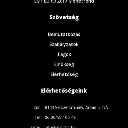
EMF EURO 2017 Menetrend
Szövetség
Bemutatkozás
Szabályzatok
Tagok
Elnökség
Elérhetőség
Elérhetőségeink
Cím:
8143 Sárszentmihály, Árpád u. 1/A
Tel.:
06-20/55-100-49
Email:
info@minifoci.hu