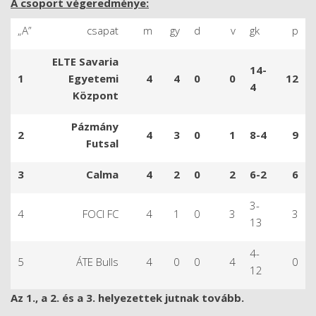
A csoport végeredménye:
„A”
csapat
m
gy
d
v
gk
p
ELTE Savaria
14-
1
Egyetemi
4
4
0
0
12
4
Központ
Pázmány
2
4
3
0
1
8-4
9
Futsal
3
Calma
4
2
0
2
6-2
6
3-
4
FOCI FC
4
1
0
3
3
13
4-
5
ÁTE Bulls
4
0
0
4
0
12
Az 1., a 2. és a 3. helyezettek jutnak tovább.