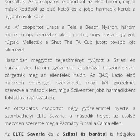
sorsoltuk. Az ötcsapatos csoportból az első három, míg a
másik kettőből az első kettő és a jobb harmadik került a
legjobb nyolc közé.
Az „A” csoportot uralta a Tele a Beach Nyáron, három
meccsen úgy szereztek kilenc pontot, hogy huszonegy gólt
rúgtak. Mellettük a Shut The FA Cup jutott tovább két
sikerével.
Hasonlóan meggyőző teljesítményt nyújtott a Szilasi és
barátai, akik három győzelmük alkalmával huszonhétszer
zörgették meg az ellenfelek hálóit. Az EJAQ Lazio első
meccsén vereséget szenvedett, majd két győzelmet
szerezve a második lett, míg a Szilveszter jobb harmadikként
folytatta a rájátszásban.
Az ötcsapatos csoportot négy győzelemmel nyerte a
szombathelyi ELTE Savaria, a második helyet az utolsó
meccsen szerezte meg a Pázmány Futsal a Calma ellen.
Az
ELTE
Savaria
és a
Szilasi
és
barátai
is hétgólos