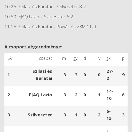
10.25. Szilasi és Barátai – Szilveszter 8-2
10.50. EJAQ Lazio – Szilveszter 6-2
11.15. Szilasi és Barátai – Powák és ZKM 11-0
A csoport végeredménye:
„A”
csapat
m
gy
d
v
gk
p
Szilasi és
27-
1
3
3
0
0
9
Barátai
2
14-
2
EJAQ Lazio
3
2
0
1
6
10
6-
3
Szilveszter
3
1
0
2
3
15
1-