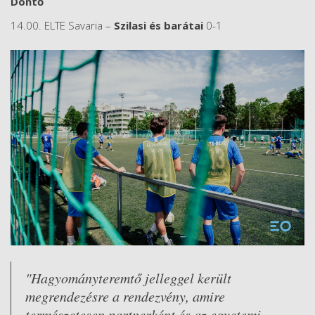
Döntő
14.00. ELTE Savaria –
Szilasi
és
barátai
0-1
"Hagyományteremtő jelleggel került
megrendezésre a rendezvény, amire
természetesen partnerként és az egyetemi