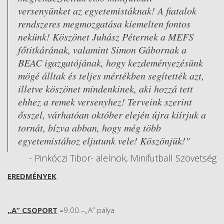
versenyünket az egyetemistáknak! A fiatalok
rendszeres megmozgatása kiemelten fontos
nekünk! Köszönet Juhász Péternek a MEFS
főtitkárának, valamint Simon Gábornak a
BEAC igazgatójának, hogy kezdeményezésünk
mögé álltak és teljes mértékben segítették azt,
illetve köszönet mindenkinek, aki hozzá tett
ehhez a remek versenyhez! Terveink szerint
ősszel, várhatóan október elején újra kiírjuk a
tornát, bízva abban, hogy még több
egyetemistához eljutunk vele! Köszönjük!"
- Pinkóczi Tibor- alelnök, Minifutball Szövetség
EREDMÉNYEK
„A” CSOPORT
–
9.00.–„A” pálya