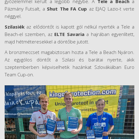
győzelemmel került a legjobb négybe. A
Tele a Beach
a
Pázmány Futsalt, a
Shut The FA
Cup
az EJAQ Lazio-t verte
néggyel.
Szilasiék
az elődöntőt is kapott gól nélkül nyerték a Tele a
Beach-el szemben, az
ELTE
Savaria
a hajrában egyenlített,
majd hétméteresekkel a döntőbe jutott.
A bronzmeccset magabiztosan hozta a Tele a Beach Nyáron.
Az egygólos döntőt a Szilasi és barátai nyerte, akik
szeptemberben képviselhetik hazánkat Szlovákiában Euro
Team Cup-on.