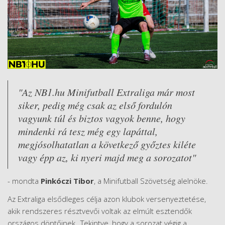
"Az NB1.hu Minifutball Extraliga már most
siker, pedig még csak az első fordulón
vagyunk túl és biztos vagyok benne, hogy
mindenki rá tesz még egy lapáttal,
megjósolhatatlan a következő győztes kiléte
vagy épp az, ki nyeri majd meg a sorozatot"
- mondta
Pinkóczi Tibor
, a Minifutball Szövetség alelnöke.
Az Extraliga elsődleges célja azon klubok versenyeztetése,
akik rendszeres résztvevői voltak az elmúlt esztendők
országos döntőinek. Tekintve, hogy a sorozat végig a