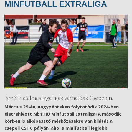
MINFUTBALL EXTRALIGA
Ismét hatalmas izgalmak várhatóak Csepelen.
Március 29-én, nagypénteken folytatódik 2024-ben
életrehívott Nb1.HU Minfutball Extraliga! A második
körben is elképesztő mérkőzésekre van kilátás a
csepeli CSHC pályán, ahol a minifutball legjobb