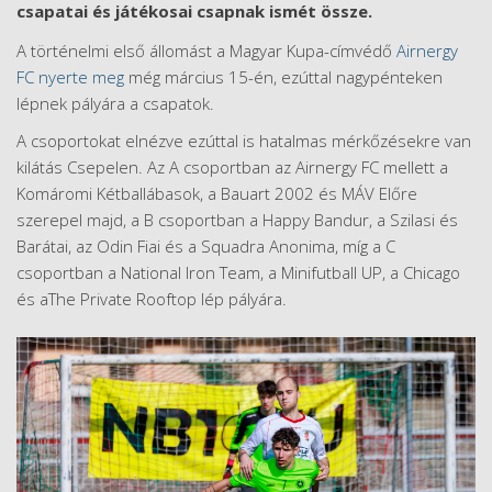
csapatai és játékosai csapnak ismét össze.
A történelmi első állomást a Magyar Kupa-címvédő
Airnergy
FC nyerte meg
még március 15-én, ezúttal nagypénteken
lépnek pályára a csapatok.
A csoportokat elnézve ezúttal is hatalmas mérkőzésekre van
kilátás Csepelen. Az A csoportban az Airnergy FC mellett a
Komáromi Kétballábasok, a Bauart 2002 és MÁV Előre
szerepel majd, a B csoportban a Happy Bandur, a Szilasi és
Barátai, az Odin Fiai és a Squadra Anonima, míg a C
csoportban a National Iron Team, a Minifutball UP, a Chicago
és aThe Private Rooftop lép pályára.