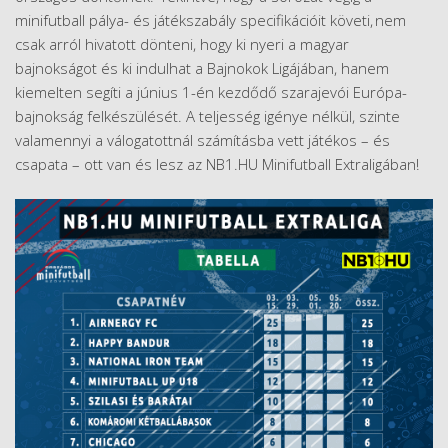
minifutball pálya- és játékszabály specifikációit követi, nem
csak arról hivatott dönteni, hogy ki nyeri a magyar
bajnokságot és ki indulhat a Bajnokok Ligájában, hanem
kiemelten segíti a június 1-én kezdődő szarajevói Európa-
bajnokság felkészülését. A teljesség igénye nélkül, szinte
valamennyi a válogatottnál számításba vett játékos – és
csapata – ott van és lesz az NB1.HU Minifutball Extraligában!