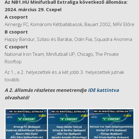
Az NB1.HU Minifutball Extraliga következő állomása:
2024. március 29. Csepel
A csoport
Airnergy FC, Komáromi Kétballábasok, Bauart 2002, MÁV Előre
B csoport
Happy Bandur, Szilasi és Barátai, Odin Fiai, Squadra Anonima
C csoport
National Iron Team, Minifutball UP, Chicago, The Private
Rooftop
Az 1., a 2. helyezettek és a két jobb 3. helyezettek jutnak
tovább.​
A 2. állomás részletes menetrendje
IDE kattintva
olvasható!