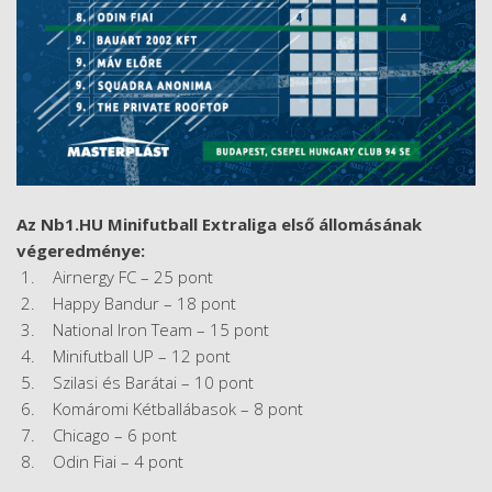
Az Nb1.HU Minifutball Extraliga első állomásának
végeredménye:
1. Airnergy FC – 25 pont
2. Happy Bandur – 18 pont
3. National Iron Team – 15 pont
4. Minifutball UP – 12 pont
5. Szilasi és Barátai – 10 pont
6. Komáromi Kétballábasok – 8 pont
7. Chicago – 6 pont
8. Odin Fiai – 4 pont