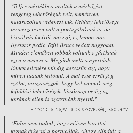
"Teljes mértékben uraltuk a mérkőzést,
rengeteg lehetőségük volt, keményen,
határozottan védekeztünk. Néhány lehetősége
természetesen volt a portugáloknak is, de
kispályás fociról van szó, ez benne van.
Ilyenkor pedig Tajti Bence védett nagyokat.
Minden elemében jobbak voltunk a játéknak
ezen a meccsen. Megérdemelten nyertünk.
Ennek ellenére mindig keressük azt, hogy
miben tudunk fejlődni. A mai este erről fog
szólni, visszanézzük, hogy hol vannak még
fejlődési lehetőségek. Vasárnap pedig az
ukránok ellen is szeretnénk nyerni."
- mondta Nagy Lajos szövetségi kapitány.
"Előre nem tudtuk, hogy milyen kerettel
fognak érkezni a portugálok. Ahogy elindult a