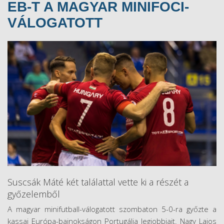
EB-T A MAGYAR MINIFOCI-
VÁLOGATOTT
Suscsák Máté két találattal vette ki a részét a
győzelemből
A magyar minifutball-válogatott szombaton 5-0-ra győzte a
kassai Európa-bajnokságon Portugália legjobbjait. Nagy Lajos