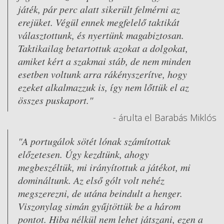
játék, pár perc alatt sikerült felmérni az
erejüket. Végül ennek megfelelő taktikát
választottunk, és nyertünk magabiztosan.
Taktikailag betartottuk azokat a dolgokat,
amiket kért a szakmai stáb, de nem minden
esetben voltunk arra rákényszerítve, hogy
ezeket alkalmazzuk is, így nem lőttük el az
összes puskaport."
- árulta el Barabás Miklós
"A portugálok sötét lónak számítottak
előzetesen. Úgy kezdtünk, ahogy
megbeszéltük, mi irányítottuk a játékot, mi
domináltunk. Az első gólt volt nehéz
megszerezni, de utána beindult a henger.
Viszonylag simán gyűjtöttük be a három
pontot. Hiba nélkül nem lehet játszani, ezen a