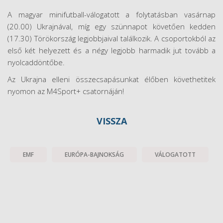
A magyar minifutball-válogatott a folytatásban vasárnap
(20.00) Ukrajnával, míg egy szünnapot követően kedden
(17.30) Törökország legjobbjaival találkozik. A csoportokból az
első két helyezett és a négy legjobb harmadik jut tovább a
nyolcaddöntőbe.
Az Ukrajna elleni összecsapásunkat élőben követhetitek
nyomon az M4Sport+ csatornáján!
VISSZA
EMF
EURÓPA-BAJNOKSÁG
VÁLOGATOTT