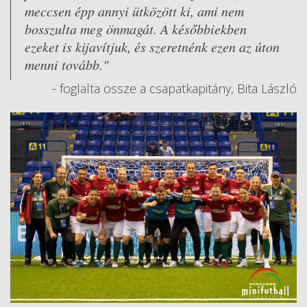
meccsen épp annyi ütközött ki, ami nem
bosszulta meg önmagát. A későbbiekben
ezeket is kijavítjuk, és szeretnénk ezen az úton
menni tovább."
- foglalta össze a csapatkapitány, Bita László