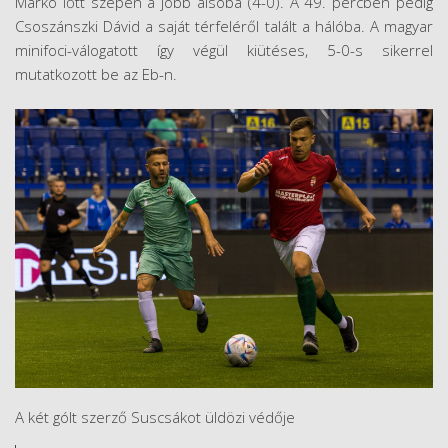
Márkó lőtt szépen a jobb alsóba (4-0). A 49. percben pedig
Csoszánszki Dávid a saját térfeléről talált a hálóba. A magyar
minifoci-válogatott így végül kiütéses, 5-0-s sikerrel
mutatkozott be az Eb-n.
A két gólt szerző Suscsákot üldözi védője