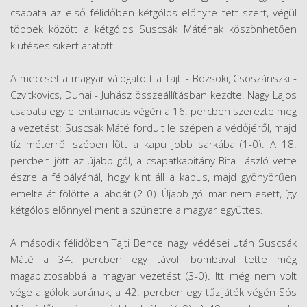
csapata az első félidőben kétgólos előnyre tett szert, végül
többek között a kétgólos Suscsák Máténak köszönhetően
kiütéses sikert aratott.
A meccset a magyar válogatott a Tajti - Bozsoki, Csoszánszki -
Czvitkovics, Dunai - Juhász összeállításban kezdte. Nagy Lajos
csapata egy ellentámadás végén a 16. percben szerezte meg
a vezetést: Suscsák Máté fordult le szépen a védőjéről, majd
tíz méterről szépen lőtt a kapu jobb sarkába (1-0). A 18.
percben jött az újabb gól, a csapatkapitány Bita László vette
észre a félpályánál, hogy kint áll a kapus, majd gyönyörűen
emelte át fölötte a labdát (2-0). Újabb gól már nem esett, így
kétgólos előnnyel ment a szünetre a magyar együttes.
A második félidőben Tajti Bence nagy védései után Suscsák
Máté a 34. percben egy távoli bombával tette még
magabiztosabbá a magyar vezetést (3-0). Itt még nem volt
vége a gólok sorának, a 42. percben egy tűzijáték végén Sós