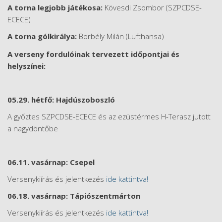
A torna legjobb játékosa:
Kövesdi Zsombor (SZPCDSE-
ECECE)
A torna gólkirálya:
Borbély Milán (Lufthansa)
A verseny fordulóinak tervezett időpontjai és
helyszínei:
05.29. hétfő: Hajdúszoboszló
A győztes SZPCDSE-ECECE és az ezüstérmes H-Terasz jutott
a nagydöntőbe
06.11. vasárnap: Csepel
Versenykiírás és jelentkezés
ide kattintva!
06.18. vasárnap: Tápiószentmárton
Versenykiírás és jelentkezés
ide kattintva!