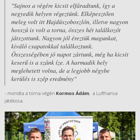
"Sajnos a végére kicsit elfáradtunk, így a
negyedik helyen végeztünk. Elképesztően
meleg volt itt Hajdúszoboszlón, illetve nagyon
hosszú is volt a torna, összes hét találkozót
játszottunk. Nagyon jól éreztük magunkat,
kiváló csapatokkal találkoztunk.
Összességében jó napot zártunk, még ha kicsit
keserű is a szánk íze. A harmadik hely
meglehetett volna, de a legjobb négybe
kerülés is szép eredmény"
- mondta a torna végén
Kormos Ádám
, a Lufthansa
játékosa.