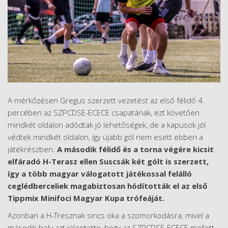
A mérkőzésen Gregus szerzett vezetést az első félidő 4.
percében az SZPCDSE-ECECE csapatának, ezt követően
mindkét oldalon adódtak jó lehetőségek, de a kapusok jól
védtek mindkét oldalon, így újabb gól nem esett ebben a
játékrészben.
A második félidő és a torna végére kicsit
elfáradó H-Terasz ellen Suscsák két gólt is szerzett,
így a több magyar válogatott játékossal felálló
ceglédberceliek magabiztosan hódították el az első
Tippmix Minifoci Magyar Kupa trófeáját.
Azonban a H-Tresznak sincs oka a szomorkodásra, mivel a
második hely azt jelentette, hogy az SZPCDSE-ECECE mellett