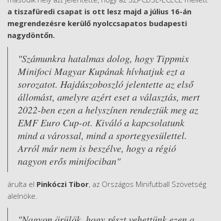
a tiszafüredi csapat is ott lesz majd a július 16-án
megrendezésre kerülő nyolccsapatos budapesti
nagydöntőn.
"Számunkra hatalmas dolog, hogy Tippmix
Minifoci Magyar Kupának hívhatjuk ezt a
sorozatot. Hajdúszoboszló jelentette az első
állomást, amelyre azért eset a választás, mert
2022-ben ezen a helyszínen rendeztük meg az
EMF Euro Cup-ot. Kiváló a kapcsolatunk
mind a várossal, mind a sportegyesülettel.
Arról már nem is beszélve, hogy a régió
nagyon erős minifociban"
árulta el
Pinkóczi Tibor
, az Országos Minifutball Szövetség
alelnöke.
"Nagyon örülök, hogy részt vehettünk ezen a