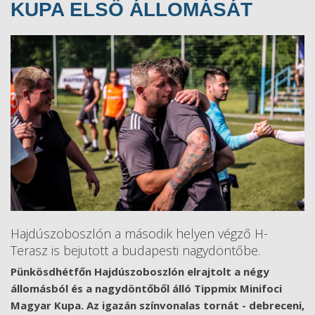
KUPA ELSŐ ÁLLOMÁSÁT
Hajdúszoboszlón a második helyen végző H-
Terasz is bejutott a budapesti nagydöntőbe.
Pünkösdhétfőn Hajdúszoboszlón elrajtolt a négy
állomásból és a nagydöntőből álló Tippmix Minifoci
Magyar Kupa. Az igazán színvonalas tornát - debreceni,