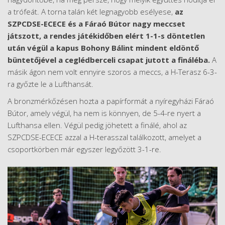
a trófeát. A torna talán két legnagyobb esélyese,
az
SZPCDSE-ECECE és a Fáraó Bútor nagy meccset
játszott, a rendes játékidőben elért 1-1-s döntetlen
után végül a kapus Bohony Bálint mindent eldöntő
büntetőjével a ceglédberceli csapat jutott a fináléba.
A
másik ágon nem volt ennyire szoros a meccs, a H-Terasz 6-3-
ra győzte le a Lufthansát.
A bronzmérkőzésen hozta a papírformát a nyíregyházi Fáraó
Bútor, amely végül, ha nem is könnyen, de 5-4-re nyert a
Lufthansa ellen. Végül pedig jöhetett a finálé, ahol az
SZPCDSE-ECECE azzal a H-terasszal találkozott, amelyet a
csoportkörben már egyszer legyőzött 3-1-re.