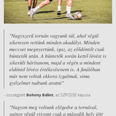
"Nagyszerű tornán vagyunk túl, ahol végül
sikeresen vettünk minden akadályt. Minden
meccset megnyertünk, igaz, az elődöntőt csak
büntetők után. A büntetők során kettő lövést is
sikerült hárítanom, majd a végén a mindent
eldöntő lövést értékesítenem is. A fináléban
már nem voltak ekkora izgalmak, sima
győzelmet tudtunk aratni"
- összegzett
Bohony Bálint
, az SZPCDSE kapusa.
"Nagyon meg voltunk elégedve a tornával,
sajnos végül viszont csak a második hely jött