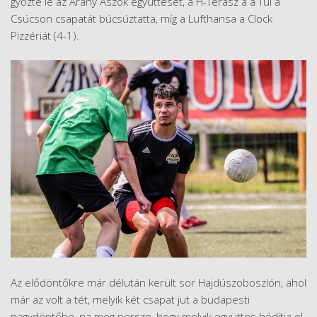
győzte le az Arany Ászok együttesét, a H-Terasz a a Túl a
Csúcson csapatát búcsúztatta, míg a Lufthansa a Clock
Pizzériát (4-1).
Az elődöntőkre már délután került sor Hajdúszoboszlón, ahol
már az volt a tét, melyik két csapat jut a budapesti
nagydöntőbe, na meg persze, hogy melyik együttes hódítja el