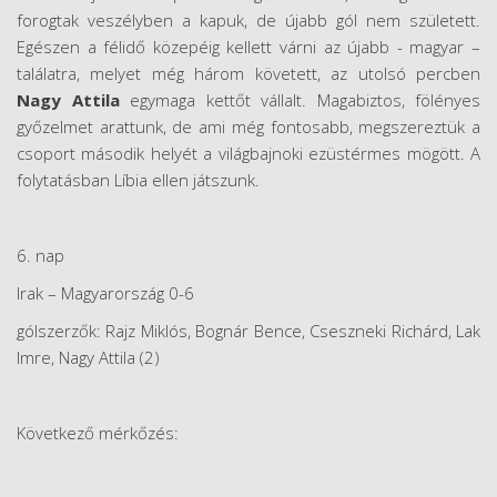
forogtak veszélyben a kapuk, de újabb gól nem született.
Egészen a félidő közepéig kellett várni az újabb - magyar –
találatra, melyet még három követett, az utolsó percben
Nagy Attila
egymaga kettőt vállalt. Magabiztos, fölényes
győzelmet arattunk, de ami még fontosabb, megszereztük a
csoport második helyét a világbajnoki ezüstérmes mögött. A
folytatásban Líbia ellen játszunk.
6. nap
Irak – Magyarország 0-6
gólszerzők: Rajz Miklós, Bognár Bence, Cseszneki Richárd, Lak
Imre, Nagy Attila (2)
Következő mérkőzés: