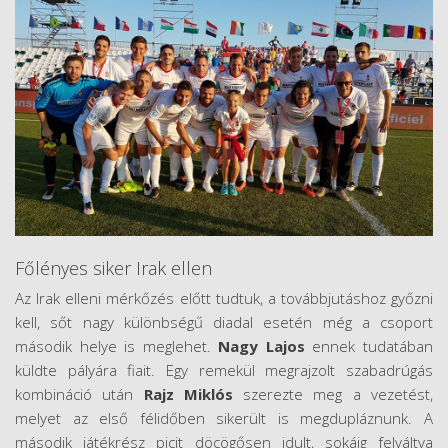
Főlényes siker Irak ellen
Az Irak elleni mérkőzés előtt tudtuk, a továbbjutáshoz győzni
kell, sőt nagy különbségű diadal esetén még a csoport
második helye is meglehet.
Nagy Lajos
ennek tudatában
küldte pályára fiait. Egy remekül megrajzolt szabadrúgás
kombináció után
Rajz Miklós
szerezte meg a vezetést,
melyet az első félidőben sikerült is megdupláznunk. A
második játékrész picit döcögősen idult, sokáig felváltva