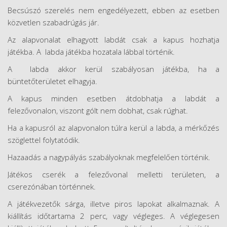
Becsúszó szerelés nem engedélyezett, ebben az esetben
közvetlen szabadrúgás jár.
Az alapvonalat elhagyott labdát csak a kapus hozhatja
játékba. A labda játékba hozatala lábbal történik.
A labda akkor kerül szabályosan játékba, ha a
büntetőterületet elhagyja.
A kapus minden esetben átdobhatja a labdát a
felezővonalon, viszont gólt nem dobhat, csak rúghat.
Ha a kapusról az alapvonalon túlra kerül a labda, a mérkőzés
szöglettel folytatódik.
Hazaadás a nagypályás szabályoknak megfelelően történik.
Játékos cserék a felezővonal melletti területen, a
cserezónában történnek.
A játékvezetők sárga, illetve piros lapokat alkalmaznak. A
kiállítás időtartama 2 perc, vagy végleges. A véglegesen