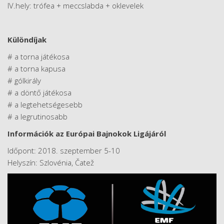
IV.hely: trófea + meccslabda + oklevelek
Különdíjak
# a torna játékosa
# a torna kapusa
# gólkirály
# a döntő játékosa
# a legtehetségesebb
# a legrutinosabb
Információk az Európai Bajnokok Ligájáról
Időpont: 2018. szeptember 5-10
Helyszín: Szlovénia, Čatež