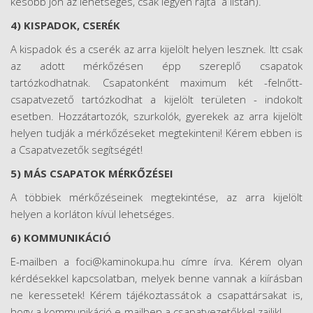
később jön az lehetséges, csak legyen rajta a listán).
4) KISPADOK, CSERÉK
A kispadok és a cserék az arra kijelölt helyen lesznek. Itt csak
az adott mérkőzésen épp szereplő csapatok
tartózkodhatnak. Csapatonként maximum két -felnőtt-
csapatvezető tartózkodhat a kijelölt területen - indokolt
esetben. Hozzátartozók, szurkolók, gyerekek az arra kijelölt
helyen tudják a mérkőzéseket megtekinteni! Kérem ebben is
a Csapatvezetők segítségét!
5) MÁS CSAPATOK MÉRKŐZÉSEI
A többiek mérkőzéseinek megtekintése, az arra kijelölt
helyen a korláton kívül lehetséges.
6) KOMMUNIKÁCIÓ
E-mailben a foci@kaminokupa.hu címre írva. Kérem olyan
kérdésekkel kapcsolatban, melyek benne vannak a kiírásban
ne keressetek! Kérem tájékoztassátok a csapattársakat is,
hogy a kommunikáció e-mailben a csapatvezetőkkel zajlik!