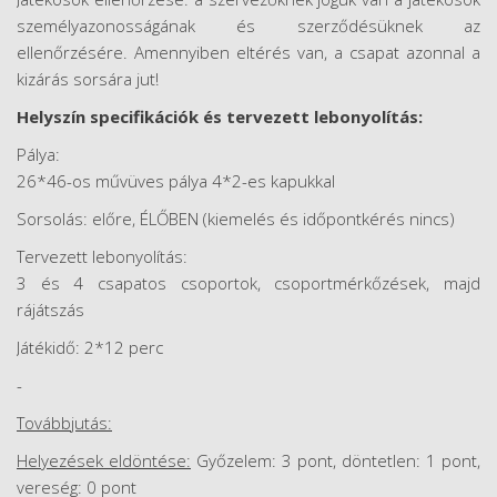
személyazonosságának és szerződésüknek az
ellenőrzésére. Amennyiben eltérés van, a csapat azonnal a
kizárás sorsára jut!
Helyszín specifikációk és tervezett lebonyolítás:
Pálya:
26*46-os művüves pálya 4*2-es kapukkal
Sorsolás: előre, ÉLŐBEN (kiemelés és időpontkérés nincs)
Tervezett lebonyolítás:
3 és 4 csapatos csoportok, csoportmérkőzések, majd
rájátszás
Játékidő: 2*12 perc
-
Továbbjutás:
Helyezések eldöntése:
Győzelem: 3 pont, döntetlen: 1 pont,
vereség: 0 pont