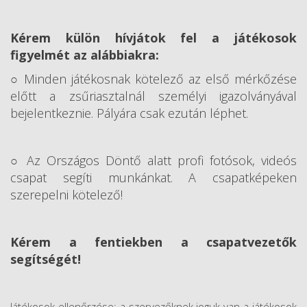
Kérem külön hívjátok fel a játékosok
figyelmét az alábbiakra:
○ Minden játékosnak kötelező az első mérkőzése
előtt a zsűriasztalnál személyi igazolványával
bejelentkeznie. Pályára csak ezután léphet.
○ Az Országos Döntő alatt profi fotósok, videós
csapat segíti munkánkat. A csapatképeken
szerepelni kötelező!
Kérem a fentiekben a csapatvezetők
segítségét!
Játékosok ellenőrzése: a szervezőknek joguk van a játékosok