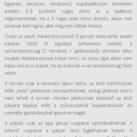
Egyenes kieséses rendszerű kupatalálkozón döntetlen
esetén 3-3 büntető rúgás dönti el a találkozó
végkimenetelét. Ha a 3 rúgás után nincs döntés, akkor már
azoknak kell rúgnia, akik még nem lőttek hetest.
Óvást az adott mérkőzést követő 5 percen belül lehet leadni
írásban 5000 Ft egyidejű befizetése mellett. A
versenybizottság (2 rendező + játékvezető) döntése ellen
további fellebbezésnek helye nincs. Az óvási díjat akkor sem
kapja vissza a csapat, ha az óvásnak a versenybizottság helyt
adott.
A tornán csak a nevezési lapon előre, az első mérkőzések
előtt „beírt” játékosok szerepelhetnek, utólag játékost beírni
nem lehet! A tornán minden játékosnak kötelező az első
pályára lépése előtt a zsűriasztalnál 'bejelentkeznie' és
személyi igazolványával igazolnia magát.
A pályán csak az épp játszó csapatok tartózkodhatnak. A
pihenő csapatok a pályán kívül foglalhatnak helyet. A