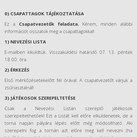
0) CSAPATTAGOK TÁJÉKOZTATÁSA
Ez a
Csapatvezetők feladata.
Kérem, minden alábbi
információt osszatok meg a csapattagokkal!
1) NEVEZÉSI LISTA
E-mailben kiküldtük. Visszaküldési határidő 07. 13. péntek
18.00. óra
2) ÉRKEZÉS
Első mérkőzésetekelőtt fél órával. A csapatvezetőt várjuk a
zsűriasztalnál!
3) JÁTÉKOSOK SZEREPELTETÉSE
Csak a Nevezési Listán szereplő játékosok
szerepeltethetőek! Ezt a Listát kell előre elküldenetek, de a
torna napján pályára lépés előtt még módosítható. Aki
szerepelni fog a tornán azt előre meg kell nevezni (ha