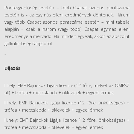
Pontegyenlőség esetén – több Csapat azonos pontszáma
esetén is - az egymás elleni eredmények döntenek. Három
vagy több Csapat azonos pontszáma esetén – mini tabella
alapján – csak a három (vagy több) Csapat egymás elleni
eredménye a mérvadó. Ha minden egyezik, akkor az abszolút
gólkülönbség rangsorol.
-
Díjazás
I.hely: EMF Bajnokok Ligája licence (12 főre, melyet az OMFSZ
áll) + trófea + meccslabda + oklevelek + egyedi érmek
II.hely: EMF Bajnokok Ligája licence (12 főre, önköltséges) +
trófea + meccslabda + oklevelek + egyedi érmek
III.hely: EMF Bajnokok Ligája licence (12 főre, önköltséges) +
trófea + meccslabda + oklevelek + egyedi érmek