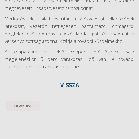
mérkőzések alatt a csapatok mellett maximum 2 fő - előre
megnevezett - csapatvezető tartózkodhat.
Mérkőzés előtt, alatt és után a játékvezetőt, ellenfelének
játékosát, vezetőit tettlegesen bántalmazó, önmagáról
megfeledkező, botrányt okozó labdarúgót és csapatát a
versenybizottság azonnal kizárja a további küzdelmekből.
A csapatokra az első csoport mérkőzésre való
megjelenéskor 5 perc várakozási idő van. A további
mérkőzéseknél várakozási idő nincs.
VISSZA
LIGAKUPA