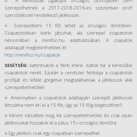
○ A Minifutball Ligakupa országos döntőjében sem
szerepelhetnek a 2017-2018-2019-es szezonban profi
szerződéssel rendelkező játékosok.
○ Szerepeltetni 15 főt lehet az országos döntőben.
Csapatotokban bárki játszhat, aki szerepel csapatotok
névsorában a minifoci.hu adatbázisában. A csapatok
adatlapját megtekinthetitek itt:
http://minifoci.hu/csapatok
SEGÍTSÉG:
kattintsatok a fenti linkre, írjátok be a keresőbe
csapatotok nevét. Ezután a rendszer feldobja a csapatotok
profilját és lefelé görgetve megtalálhatóak a játékosok akik
szerepeltethetőek!
○ Amennyiben a csapatotok adatlapján szereplő játékosok
létszáma nem éri el a 15 főt, úgy az 15 főig kiegészíthető.
○ Kérem nézzétek meg, kik szerepeltethetőek és csak olyan
játékosokat hozzatok el a július 15-i országos döntőre.
○ Egy játékos csak egy csapatban szerepelhet.