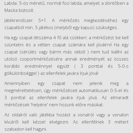
Labda: 5-ös méretű, normál foci labda, amelyet a döntőben a
Masita biztosít.
Játékrendszer: 5+1. A mérkőzés megkezdéséhez egy
csapatból min. 5 játékos (melyből egy kapus) szükséges.
Ha egy csapat létszáma 4 fő alá csökken: a mérkőzést be kell
szüntetni és a vétlen csapat számára kell jóváírni! Ha egy
csapat (sérülés vagy bármi más okból ) nem tud kiállni az
utolsó csoportmérkőzésére annak eredményét az összes
korábbi eredménnyel együtt ( 3 ponttal és 5-0-s
gólkülönbséggel ) az ellenfelek javára írjuk jóvá!
Amennyiben egy csapat nem jelenik meg a
megmérettetésen, úgy mérkőzéseit automatikusan 0-5-el és
3 ponttal az ellenfelek javára írjuk jóvá. Az elmaradt
mérkőzések 'helyére' nem hozunk előre másikat.
Az oldalról való játékba hozást a vonalról vagy a vonalon
kívülről kell kézzel elvégezni. Az ellenfélnek 3 métert
szabadon kell hagyni.