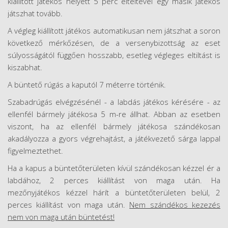
kiállított játékos helyett 5 perc elteltével egy másik játékos
játszhat tovább.
A végleg kiállított játékos automatikusan nem játszhat a soron
következő mérkőzésen, de a versenybizottság az eset
súlyosságától függően hosszabb, esetleg végleges eltiltást is
kiszabhat.
A büntető rúgás a kaputól 7 méterre történik.
Szabadrúgás elvégzésénél - a labdás játékos kérésére - az
ellenfél bármely játékosa 5 m-re állhat. Abban az esetben
viszont, ha az ellenfél bármely játékosa szándékosan
akadályozza a gyors végrehajtást, a játékvezető sárga lappal
figyelmeztethet.
Ha a kapus a büntetőterületen kívül szándékosan kézzel ér a
labdához, 2 perces kiállítást von maga után. Ha
mezőnyjátékos kézzel hárít a büntetőterületen belül, 2
perces kiállítást von maga után.
Nem szándékos kezezés
nem von maga után büntetést!