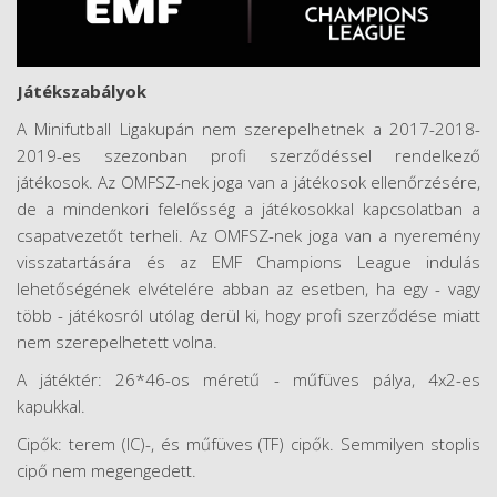
Játékszabályok
A Minifutball Ligakupán nem szerepelhetnek a 2017-2018-
2019-es szezonban profi szerződéssel rendelkező
játékosok. Az OMFSZ-nek joga van a játékosok ellenőrzésére,
de a mindenkori felelősség a játékosokkal kapcsolatban a
csapatvezetőt terheli. Az OMFSZ-nek joga van a nyeremény
visszatartására és az EMF Champions League indulás
lehetőségének elvételére abban az esetben, ha egy - vagy
több - játékosról utólag derül ki, hogy profi szerződése miatt
nem szerepelhetett volna.
A játéktér: 26*46-os méretű - műfüves pálya, 4x2-es
kapukkal.
Cipők: terem (IC)-, és műfüves (TF) cipők. Semmilyen stoplis
cipő nem megengedett.