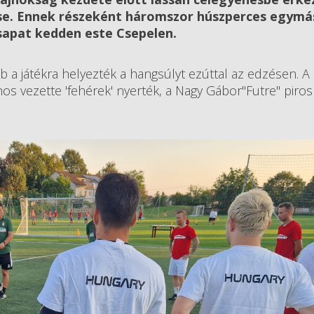
ése. Ennek részeként háromszor húszperces egymá
sapat kedden este Csepelen.
áb a játékra helyezték a hangsúlyt ezúttal az edzésen. 
nos vezette 'fehérek' nyerték, a Nagy Gábor"Futre" piros