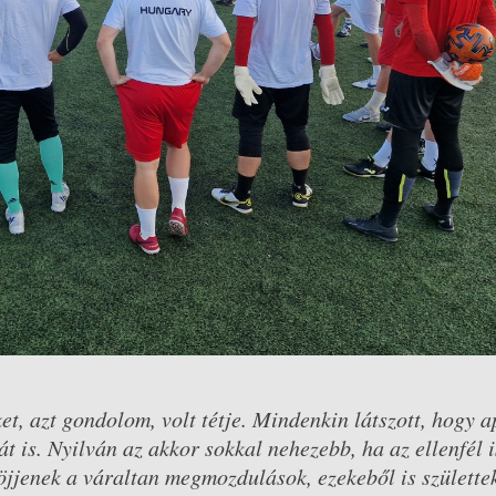
, azt gondolom, volt tétje. Mindenkin látszott, hogy a
t is. Nyilván az akkor sokkal nehezebb, ha az ellenfél i
ijöjjenek a váraltan megmozdulások, ezekeből is születte