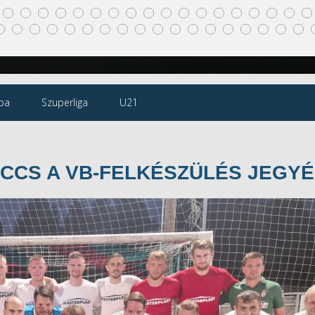
pa
Szuperliga
U21
CCS A VB-FELKÉSZÜLÉS JEGY