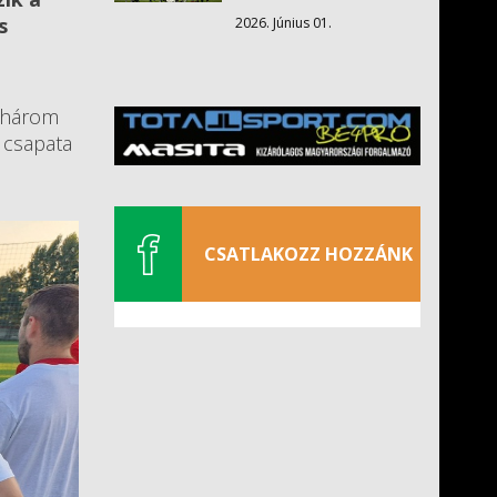
s
2026. Június 01.
A három
 csapata
CSATLAKOZZ HOZZÁNK