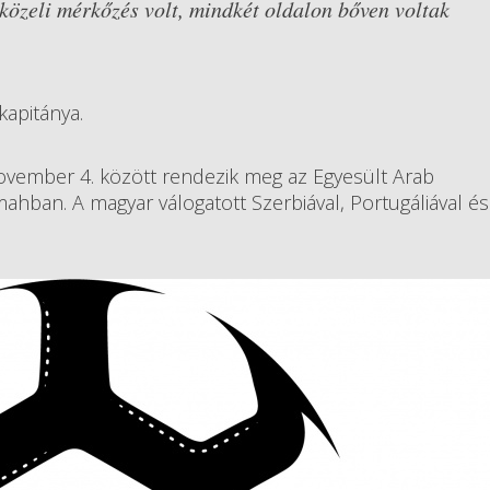
 közeli mérkőzés volt, mindkét oldalon bőven voltak
kapitánya.
november 4. között rendezik meg az Egyesült Arab
ban. A magyar válogatott Szerbiával, Portugáliával és 