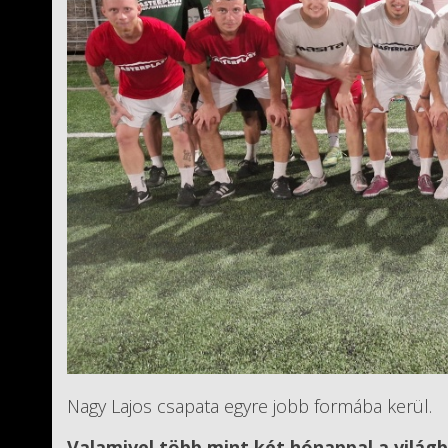
Nagy Lajos csapata egyre jobb formába kerül.
Valamivel több mint két hónappal a világ