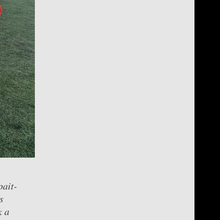
pait-
s
k a