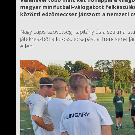
magyar minifutball-válogatott felkészül
közötti edzőmeccset játszott a nemzeti c
Nagy Lajos szövetségi kapitány és a szakmai st
játékrészből álló összecsapást a Trencsényi Já
ellen.