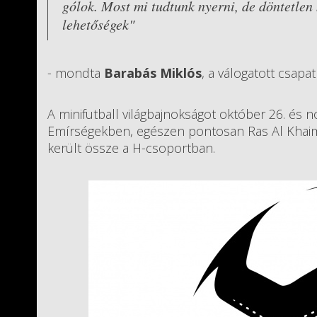
gólok. Most mi tudtunk nyerni, de döntetlen
lehetőségek"
- mondta
Barabás Miklós
, a válogatott csapat
A minifutball világbajnokságot október 26. és 
Emírségekben, egészen pontosan Ras Al Khaimah
került össze a H-csoportban.