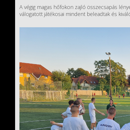
A végig magas hőfokon zajló összecsapás lény
válogatott játékosai mindent beleadtak és kivál