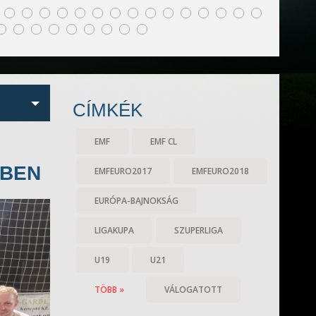
CÍMKÉK
EMF
EMF CL
ÉBEN
EMFEURO2017
EMFEURO2018
EURÓPA-BAJNOKSÁG
LIGAKUPA
SZUPERLIGA
U19
U21
TÖBB »
VÁLOGATOTT