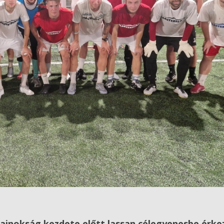
bajnokság kezdete előtt lassan célegyenesbe érkez