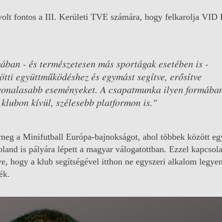
 volt fontos a III. Kerületi TVE számára, hogy felkarolja VI
ában - és természetesen más sportágak esetében is -
ötti együttműködéshez és egymást segítve, erősítve
vonalasabb eseményeket. A csapatmunka ilyen formába
klubon kívül, szélesebb platformon is."
meg a Minifutball Európa-bajnokságot, ahol többek között eg
oland is pályára lépett a magyar válogatottban. Ezzel kapcsol
zve, hogy a klub segítségével itthon ne egyszeri alkalom legye
ék.