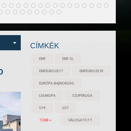
CÍMKÉK
EMF
EMF CL
D
EMFEURO2017
EMFEURO2018
EURÓPA-BAJNOKSÁG
LIGAKUPA
SZUPERLIGA
U19
U21
TÖBB »
VÁLOGATOTT