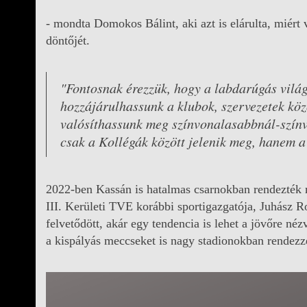
- mondta Domokos Bálint, aki azt is elárulta, miért
döntőjét.
"Fontosnak érezzük, hogy a labdarúgás világ
hozzájárulhassunk a klubok, szervezetek köz
valósíthassunk meg színvonalasabbnál-szín
csak a Kollégák között jelenik meg, hanem a 
2022-ben Kassán is hatalmas csarnokban rendezték 
III. Kerületi TVE korábbi sportigazgatója, Juhász R
felvetődött, akár egy tendencia is lehet a jövőre né
a kispályás meccseket is nagy stadionokban rendezz