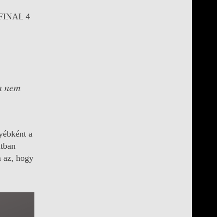
D FINAL 4
n nem
yébként a
atban
n az, hogy