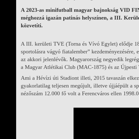
A 2023-as minifutball magyar bajnokság VID FI
méghozzá igazán patinás helyszínen, a III. Kerü
közvetíti.
A III. kerületi TVE (Torna és Vívó Egylet) elődje 
sportolásra vágyó fiatalember” kezdeményezésére, el
az akkori jelenlévők. Magyarország negyedik legrég
a Magyar Atlétikai Club (MAC-1875) és az Újpesti
Ami a Hévízi úti Stadiont illeti, 2015 tavaszán elke
gyakorlatilag teljesen megújult, illetve újjáépült a
nézőszám 12.000 fő volt a Ferencváros ellen 1998.0