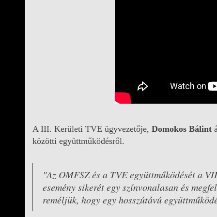
A III. Kerületi TVE ügyvezetője,
Domokos Bálint
á
közötti együttműködésről.
"Az OMFSZ és a TVE együttműködését a VID 
esemény sikerét egy színvonalasan és megfel
reméljük, hogy egy hosszútávú együttműköd