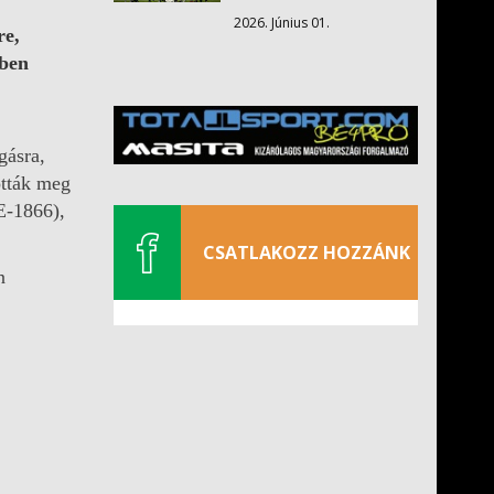
2026. Június 01.
re,
őben
gásra,
ották meg
E-1866),
CSATLAKOZZ HOZZÁNK
n