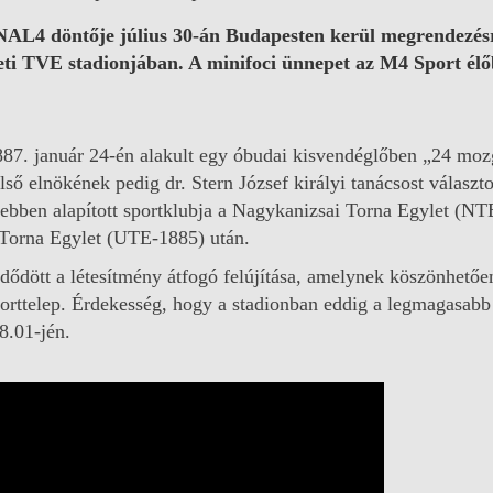
NAL4 döntője július 30-án Budapesten kerül megrendezés
leti TVE stadionjában. A minifoci ünnepet az M4 Sport él
1887. január 24-én alakult egy óbudai kisvendéglőben „24 moz
ső elnökének pedig dr. Stern József királyi tanácsost választ
ebben alapított sportklubja a Nagykanizsai Torna Egylet (NT
 Torna Egylet (UTE-1885) után.
zdődött a létesítmény átfogó felújítása, amelynek köszönhetőe
 sporttelep. Érdekesség, hogy a stadionban eddig a legmagasabb
8.01-jén.