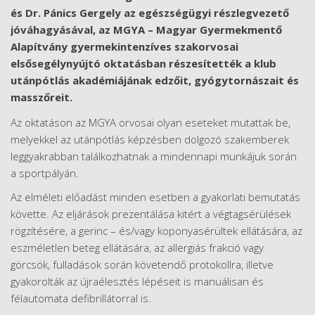
és Dr. Pánics Gergely az egészségügyi részlegvezető
jóváhagyásával, az MGYA – Magyar Gyermekmentő
Alapítvány gyermekintenzíves szakorvosai
elsősegélynyújtó oktatásban részesítették a klub
utánpótlás akadémiájának edzőit, gyógytornászait és
masszőreit.
Az oktatáson az MGYA orvosai olyan eseteket mutattak be,
melyekkel az utánpótlás képzésben dolgozó szakemberek
leggyakrabban találkozhatnak a mindennapi munkájuk során
a sportpályán.
Az elméleti előadást minden esetben a gyakorlati bemutatás
követte. Az eljárások prezentálása kitért a végtagsérülések
rögzítésére, a gerinc – és/vagy koponyasérültek ellátására, az
eszméletlen beteg ellátására, az allergiás frakció vagy
görcsök, fulladások során követendő protokollra, illetve
gyakorolták az újraélesztés lépéseit is manuálisan és
félautomata defibrillátorral is.