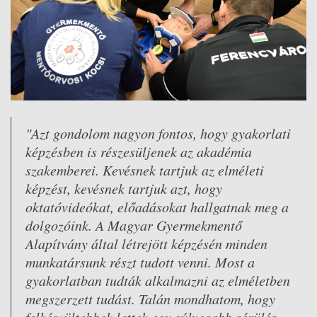
"Azt gondolom nagyon fontos, hogy gyakorlati
képzésben is részesüljenek az akadémia
szakemberei. Kevésnek tartjuk az elméleti
képzést, kevésnek tartjuk azt, hogy
oktatóvideókat, előadásokat hallgatnak meg a
dolgozóink. A Magyar Gyermekmentő
Alapítvány által létrejött képzésén minden
munkatársunk részt tudott venni. Most a
gyakorlatban tudták alkalmazni az elméletben
megszerzett tudást. Talán mondhatom, hogy
felkészültebbek lettek egy súlyosabb sérülés