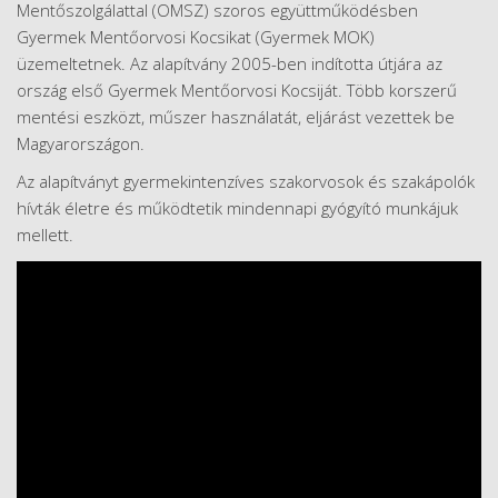
Mentőszolgálattal (OMSZ) szoros együttműködésben
Gyermek Mentőorvosi Kocsikat (Gyermek MOK)
üzemeltetnek. Az alapítvány 2005-ben indította útjára az
ország első Gyermek Mentőorvosi Kocsiját. Több korszerű
mentési eszközt, műszer használatát, eljárást vezettek be
Magyarországon.
Az alapítványt gyermekintenzíves szakorvosok és szakápolók
hívták életre és működtetik mindennapi gyógyító munkájuk
mellett.