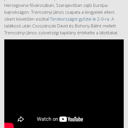
Hercegovina fővárosában, Szarajevóban zajló Európa-
bajnokságon. Trencsényi János csapata a lengyelek elleni
sikert követően ezúttal
Törökországot győzte le 2-0-ra.
A
találkozó után Csoszánszki Dávid és Bohony Bálint mellett
Trencsényi János szövetségi kapitány értékelte a látottakat.