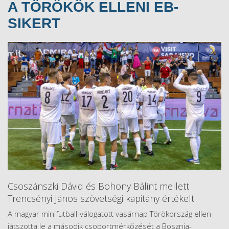
A TÖRÖKÖK ELLENI EB-
SIKERT
Csoszánszki Dávid és Bohony Bálint mellett
Trencsényi János szövetségi kapitány értékelt.
A magyar minifutball-válogatott vasárnap Törökország ellen
játszotta le a második csoportmérkőzését a Bosznia-