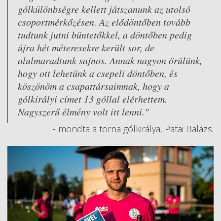
gólkülönbségre kellett játszanunk az utolsó
csoportmérkőzésen. Az elődöntőben tovább
tudtunk jutni büntetőkkel, a döntőben pedig
újra hét méteresekre került sor, de
alulmaradtunk sajnos. Annak nagyon örülünk,
hogy ott lehetünk a csepeli döntőben, és
köszönöm a csapattársaimnak, hogy a
gólkirályi címet 13 góllal elérhettem.
Nagyszerű élmény volt itt lenni."
- mondta a torna gólkirálya, Patai Balázs.