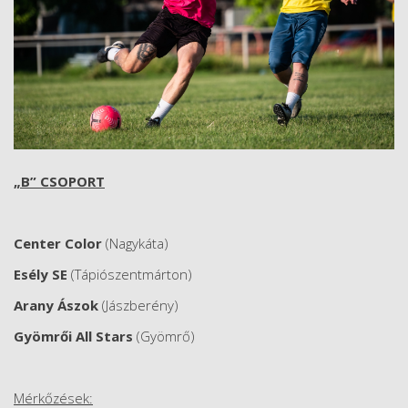
„B” CSOPORT
Center Color
(Nagykáta)
Esély SE
(Tápiószentmárton)
Arany Ászok
(Jászberény)
Gyömrői All Stars
(Gyömrő)
Mérkőzések: