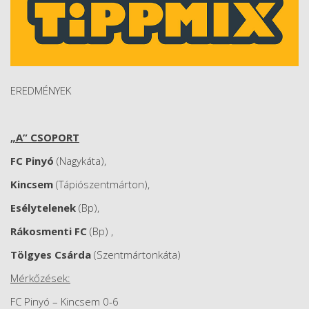
EREDMÉNYEK
„A” CSOPORT
FC Pinyó
(Nagykáta),
Kincsem
(Tápiószentmárton),
Esélytelenek
(Bp),
Rákosmenti FC
(Bp) ,
Tölgyes Csárda
(Szentmártonkáta)
Mérkőzések:
FC Pinyó – Kincsem 0-6