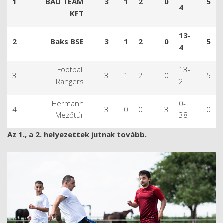
1
BAU TEAM
3
1
2
0
5
4
KFT
13-
2
Baks BSE
3
1
2
0
5
4
Football
13-
3
3
1
2
0
5
Rangers
2
Hermann
0-
4
3
0
0
3
0
Mezőtúr
38
Az 1., a 2. helyezettek jutnak tovább.