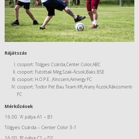
Rájátszás
csoport: Tölgyes Csárda,Center Color,ABC
csoport: Futottak Még,Szak-Ácsok,Baks BSE
csoport: H.O.P.E. ,Kincsem,Airnergy FC
csoport: Todor Pet Bau Team Kft,Arany Ászok,Rákosmenti
FC
Mérkőzések
16.00. ’A’ pálya A1 – B1
Tölgyes Csárda – Center Color 3-1
16.00. ’B’ pálya C1 – D2