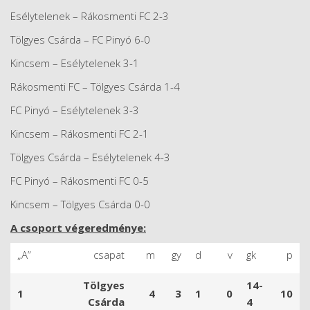
Esélytelenek – Rákosmenti FC 2-3
Tölgyes Csárda – FC Pinyó 6-0
Kincsem – Esélytelenek 3-1
Rákosmenti FC – Tölgyes Csárda 1-4
FC Pinyó – Esélytelenek 3-3
Kincsem – Rákosmenti FC 2-1
Tölgyes Csárda – Esélytelenek 4-3
FC Pinyó – Rákosmenti FC 0-5
Kincsem – Tölgyes Csárda 0-0
A csoport végeredménye:
„A”
csapat
m
gy
d
v
gk
p
Tölgyes
14-
1
4
3
1
0
10
Csárda
4