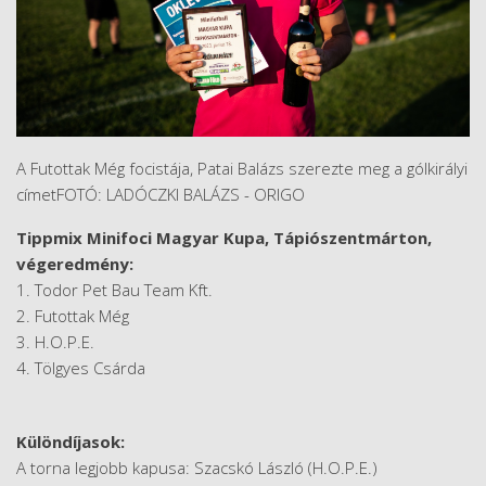
A Futottak Még focistája, Patai Balázs szerezte meg a gólkirályi
címetFOTÓ: LADÓCZKI BALÁZS - ORIGO
Tippmix Minifoci Magyar Kupa, Tápiószentmárton,
végeredmény:
1. Todor Pet Bau Team Kft.
2. Futottak Még
3. H.O.P.E.
4. Tölgyes Csárda
Különdíjasok:
A torna legjobb kapusa: Szacskó László (H.O.P.E.)