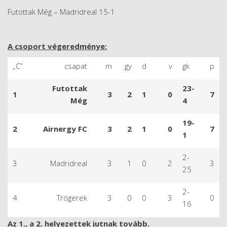
Futottak Még – Madridreal 15-1
A csoport végeredménye:
„C”
csapat
m
gy
d
v
gk
p
Futottak
23-
1
3
2
1
0
7
Még
4
19-
2
Airnergy FC
3
2
1
0
7
1
2-
3
Madridreal
3
1
0
2
3
25
2-
4
Trógerek
3
0
0
3
0
16
Az 1., a 2. helyezettek jutnak tovább.