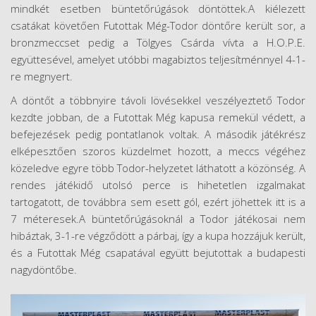
mindkét esetben büntetőrúgások döntöttek.A kiélezett
csatákat követően Futottak Még-Todor döntőre került sor, a
bronzmeccset pedig a Tölgyes Csárda vívta a H.O.P.E.
együttesével, amelyet utóbbi magabiztos teljesítménnyel 4-1-
re megnyert.
A döntőt a többnyire távoli lövésekkel veszélyeztető Todor
kezdte jobban, de a Futottak Még kapusa remekül védett, a
befejezések pedig pontatlanok voltak. A második játékrész
elképesztően szoros küzdelmet hozott, a meccs végéhez
közeledve egyre több Todor-helyzetet láthatott a közönség. A
rendes játékidő utolsó perce is hihetetlen izgalmakat
tartogatott, de továbbra sem esett gól, ezért jöhettek itt is a
7 méteresek.A büntetőrúgásoknál a Todor játékosai nem
hibáztak, 3-1-re végződött a párbaj, így a kupa hozzájuk került,
és a Futottak Még csapatával együtt bejutottak a budapesti
nagydöntőbe.