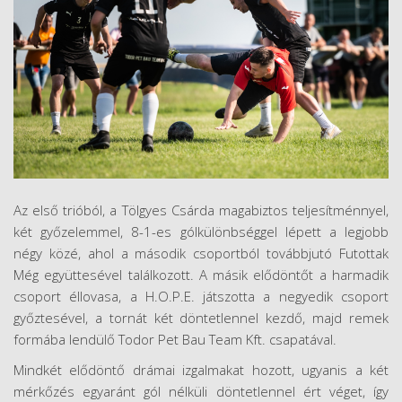
Az első trióból, a Tölgyes Csárda magabiztos teljesítménnyel,
két győzelemmel, 8-1-es gólkülönbséggel lépett a legjobb
négy közé, ahol a második csoportból továbbjutó Futottak
Még együttesével találkozott. A másik elődöntőt a harmadik
csoport éllovasa, a H.O.P.E. játszotta a negyedik csoport
győztesével, a tornát két döntetlennel kezdő, majd remek
formába lendülő Todor Pet Bau Team Kft. csapatával.
Mindkét elődöntő drámai izgalmakat hozott, ugyanis a két
mérkőzés egyaránt gól nélküli döntetlennel ért véget, így