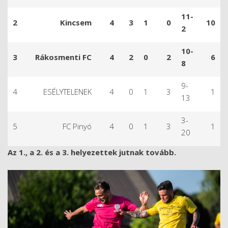
11-
2
Kincsem
4
3
1
0
10
2
10-
3
Rákosmenti FC
4
2
0
2
6
8
9-
4
ESÉLYTELENEK
4
0
1
3
1
13
3-
5
FC Pinyó
4
0
1
3
1
20
Az 1., a 2. és a 3. helyezettek jutnak tovább.