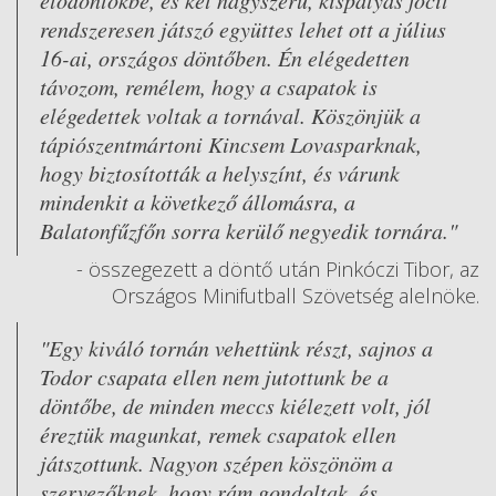
elődöntőkbe, és két nagyszerű, kispályás focit
rendszeresen játszó együttes lehet ott a július
16-ai, országos döntőben. Én elégedetten
távozom, remélem, hogy a csapatok is
elégedettek voltak a tornával. Köszönjük a
tápiószentmártoni Kincsem Lovasparknak,
hogy biztosították a helyszínt, és várunk
mindenkit a következő állomásra, a
Balatonfűzfőn sorra kerülő negyedik tornára."
- összegezett a döntő után Pinkóczi Tibor, az
Országos Minifutball Szövetség alelnöke.
"Egy kiváló tornán vehettünk részt, sajnos a
Todor csapata ellen nem jutottunk be a
döntőbe, de minden meccs kiélezett volt, jól
éreztük magunkat, remek csapatok ellen
játszottunk. Nagyon szépen köszönöm a
szervezőknek, hogy rám gondoltak, és