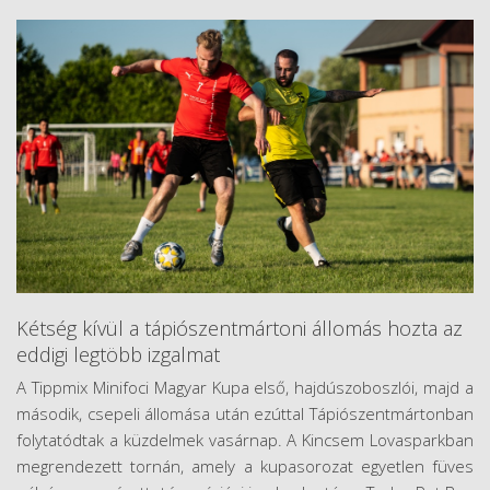
Kétség kívül a tápiószentmártoni állomás hozta az
eddigi legtöbb izgalmat
A Tippmix Minifoci Magyar Kupa első, hajdúszoboszlói, majd a
második, csepeli állomása után ezúttal Tápiószentmártonban
folytatódtak a küzdelmek vasárnap. A Kincsem Lovasparkban
megrendezett tornán, amely a kupasorozat egyetlen füves