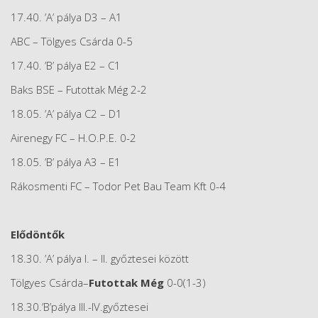
17.40. ’A’ pálya D3 – A1
ABC – Tölgyes Csárda 0-5
17.40. ’B’ pálya E2 – C1
Baks BSE – Futottak Még 2-2
18.05. ’A’ pálya C2 – D1
Airenegy FC – H.O.P.E. 0-2
18.05. ’B’ pálya A3 – E1
Rákosmenti FC – Todor Pet Bau Team Kft 0-4
Elődöntők
18.30. ’A’ pálya I. – II. győztesei között
Tölgyes Csárda–
Futottak Még
0-0(1-3)
18.30.’B’pálya III.-IV.győztesei