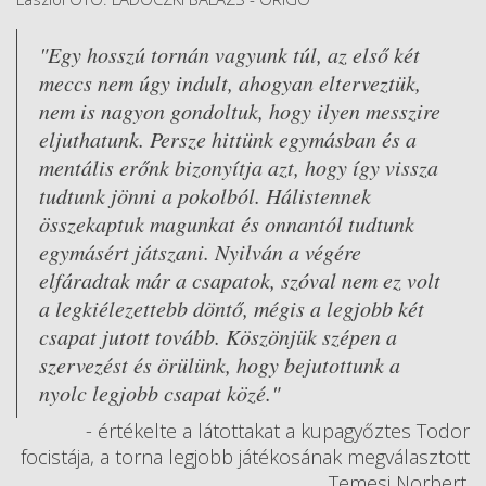
"Egy hosszú tornán vagyunk túl, az első két
meccs nem úgy indult, ahogyan elterveztük,
nem is nagyon gondoltuk, hogy ilyen messzire
eljuthatunk. Persze hittünk egymásban és a
mentális erőnk bizonyítja azt, hogy így vissza
tudtunk jönni a pokolból. Hálistennek
összekaptuk magunkat és onnantól tudtunk
egymásért játszani. Nyilván a végére
elfáradtak már a csapatok, szóval nem ez volt
a legkiélezettebb döntő, mégis a legjobb két
csapat jutott tovább. Köszönjük szépen a
szervezést és örülünk, hogy bejutottunk a
nyolc legjobb csapat közé."
- értékelte a látottakat a kupagyőztes Todor
focistája, a torna legjobb játékosának megválasztott
Temesi Norbert.