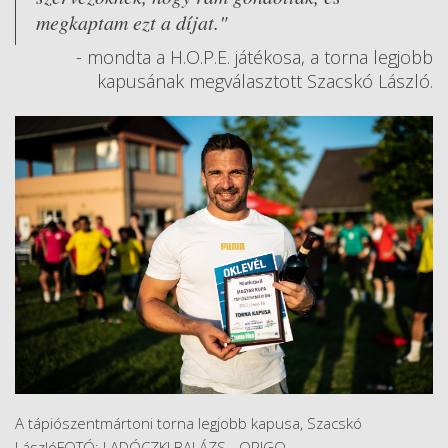
megkaptam ezt a díjat."
- mondta a H.O.P.E. játékosa, a torna legjobb
kapusának megválasztott Szacskó László.
A tápiószentmártoni torna legjobb kapusa, Szacskó
LászlóFOTÓ: LADÓCZKI BALÁZS - ORIGO