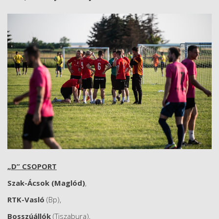
„D” CSOPORT
Szak-Ácsok (Maglód)
,
RTK-Vasló
(Bp),
Bosszúállók
(Tiszabura),