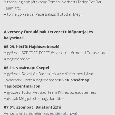
A torna legjobb játékosa: Temesi Norbert (Todor Pet Bau
Team Kft.)
A torna gólkirálya: Patai Balázs (Futottak Még)
A verseny fordulóinak tervezett időpontjai és
helyszínei:
05.29. hétfő: Hajdúszoboszló
A győztes SZPCDSE-ECECE és az ezüstérmes H-Terasz jutott
a nagydöntőbe
06.11. vasárnap: Csepel
A győztes Szilasi és Barátai és az ezüstérmes Lázár
Lovaspark jutott a nagydöntőbe
06.18. vasárnap:
Tápiószentmárton
A győztes Todor Pet Bau Team Kft. és az ezüstérmes
Futottak Még jutott a nagydöntőbe
07.01. szombat: Balatonfűzfő
Versenykiírás és jelentkezés
ide kattintva!