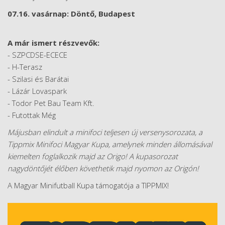
07.16. vasárnap: Döntő, Budapest
A már ismert részvevők:
- SZPCDSE-ECECE
- H-Terasz
- Szilasi és Barátai
- Lázár Lovaspark
- Todor Pet Bau Team Kft.
- Futottak Még
Májusban elindult a minifoci teljesen új versenysorozata, a
Tippmix Minifoci Magyar Kupa, amelynek minden állomásával
kiemelten foglalkozik majd az Origo! A kupasorozat
nagydöntőjét élőben követhetik majd nyomon az Origón!
A Magyar Minifutball Kupa támogatója a TIPPMIX!