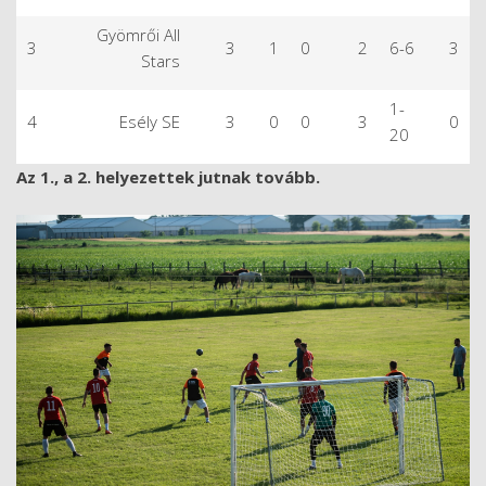
Gyömrői All
3
3
1
0
2
6-6
3
Stars
1-
4
Esély SE
3
0
0
3
0
20
Az 1., a 2. helyezettek jutnak tovább.