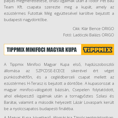
pályás megmérettetése, óriási izgalmak után a Todor Pet Bau
Team Kft. csapata szerezte meg a kupát, amely az
ezüstérmes Futottak Még együttesével karöltve bejutott a
budapesti nagydöntőbe.
Cikk: Klár Bence ORIGO
Fotó: Ladóczki Balázs ORIGO
A Tippmix Minifoci Magyar Kupa első, hajdúszoboszlói
állomása az SZPCDSE-ECECE sikerével ért véget
pünkösdhétfőn, és a ceglédberceli csapat mellett az
ezüstérmes H-Terasz is bejutott a döntőbe. A kupasorozat a
magyar minifoci-válogatott bázisán, Csepelen folytatódott,
ahol elképesztő izgalmak után a tornagyőztes Szilasi és
Barátai, valamint a második helyezett Lázár Lovaspark került
be a nyolccsapatos budapesti fináléba.
A Magyar Kupa következő állomására Tápiószentmártonban,