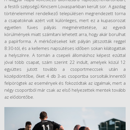
a festői szépségű Kincsem Lovasparkban került sor. A gazdag
történelemmel rendelkező településen megrendezett torna
a csapatoknak azért volt különleges, mert ez a kupasorozat
egyetlen füves pályás megmérettetése, az egyedi
körülmények miatt számítani lehetett arra, hogy akár borulhat
a papírforma. A mérkőzéseket két pályán játszották reggel
8:30-tól, és a kellemes napsütéses időben sokan kilátogattak
a helyszínre. A tornán a csepeli állomáshoz képest ezúttal
jóval több csapat, szám szerint 22 indult, amelyek közül 12
együttes jutott tovább a csoportmeccsek után a
középdöntőbe, őket 4 db 3-as csoportba sorsolták.Innentől
felpörögtek az események és fokozódtak az izgalmak, mert a
négy csoportból már csak az első helyezettek mentek tovább
az elődöntőbe.