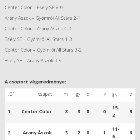
Center Color – Esély SE 8-0
Arany Ászok – Gyömrői All Stars 2-1
Center Color – Arany Ászok 4-0
Esély SE – Gyömrői All Stars 1-3
Center Color – Gyömrői All Stars 3-2
Esély SE – Arany Ászok 0-9
A csoport végeredménye:
„B”
csapat
m
gy
d
v
gk
p
15-
1
Center Color
3
3
0
0
9
2
11-
2
Arany Ászok
3
2
0
1
6
5