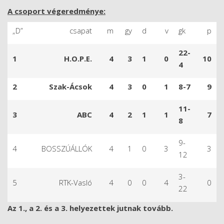
A csoport végeredménye:
„D”
csapat
m
gy
d
v
gk
p
22-
1
H.O.P.E.
4
3
1
0
10
4
2
Szak-Ácsok
4
3
0
1
8-7
9
11-
3
ABC
4
2
1
1
7
8
9-
4
BOSSZÚÁLLÓK
4
1
0
3
3
12
3-
5
RTK-Vasló
4
0
0
4
0
22
Az 1., a 2. és a 3. helyezettek jutnak tovább.