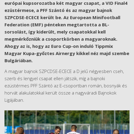
európai kupsorozatba két magyar csapat, a VID Final4
ezüstérmese, a PFF Szántó és az magyar bajnok
SZPCDSE-ECECE került be. Az European Minifootball
Federation (EMF) pénteken megtartotta a BL-
sorsolást, így kiderült, mely csapatokkal kell
megmérkőzniük a csoportkörben a magyaroknak.
Ahogy az is, hogy az Euro Cup-on induló Tippmix
Magyar Kupa-győztes Airnergy kikkel néz majd szembe
Bulgáriában.
A magyar bajnok SZPCDSE-ECECE a D jelű négyesben cseh,
szerb és lengyel csapat ellen játszik, míg a bajnoki
ezüstérmes PFF Szántó az E-csoportban román, bosnyák és
horvát alakulatokkal került össze a nagyváradi Bajnokok
Ligájában.