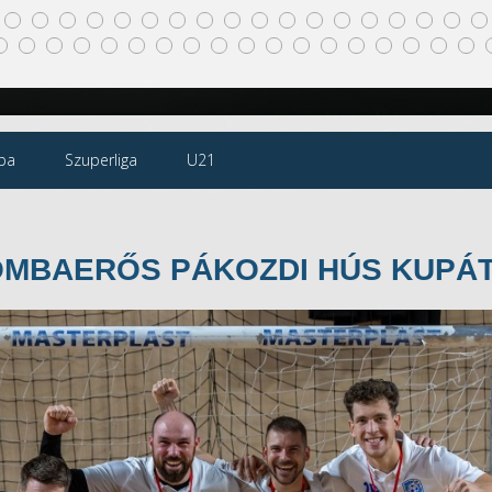
pa
Szuperliga
U21
BOMBAERŐS PÁKOZDI HÚS KUPÁ