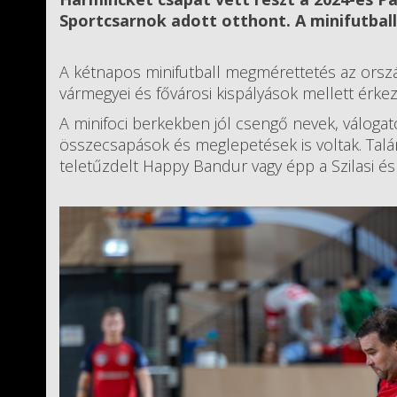
Sportcsarnok adott otthont. A minifutbal
A kétnapos minifutball megmérettetés az orszá
vármegyei és fővárosi kispályások mellett érke
A minifoci berkekben jól csengő nevek, váloga
összecsapások és meglepetések is voltak. Talán
teletűzdelt Happy Bandur vagy épp a Szilasi é