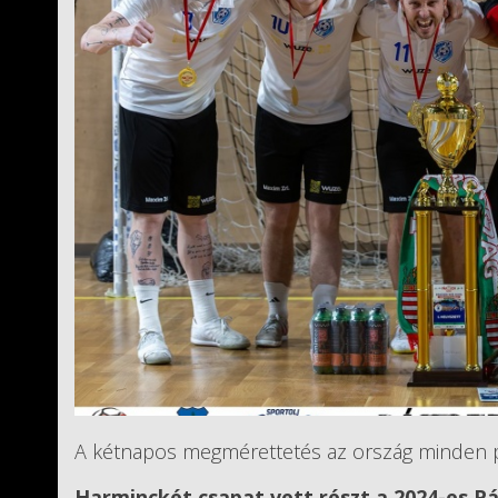
A kétnapos megmérettetés az ország minden p
Harminckét csapat vett részt a 2024-es Pá