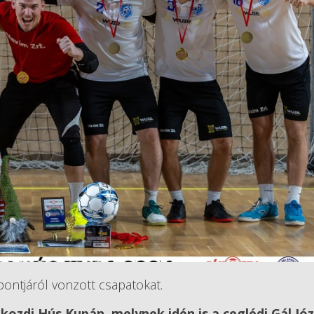
ontjáról vonzott csapatokat.
kozdi Hús Kupán, melynek idén is a ceglédi Gál Jó