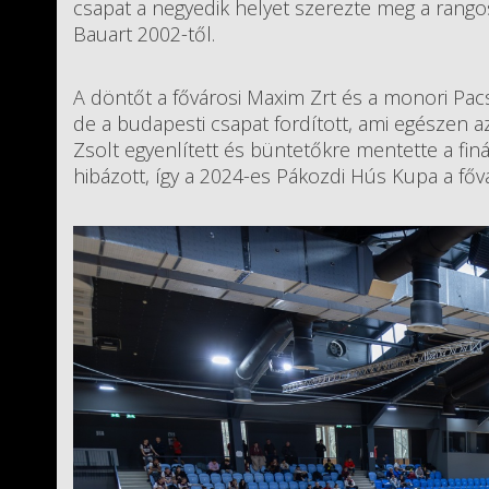
csapat a negyedik helyet szerezte meg a rang
Bauart 2002-től.
A döntőt a fővárosi Maxim Zrt és a monori Pacs
de a budapesti csapat fordított, ami egészen az
Zsolt egyenlített és büntetőkre mentette a finá
hibázott, így a 2024-es Pákozdi Hús Kupa a főv