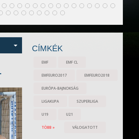
CÍMKÉK
EMF
EMF CL
T
EMFEURO2017
EMFEURO2018
EURÓPA-BAJNOKSÁG
LIGAKUPA
SZUPERLIGA
U19
U21
TÖBB »
VÁLOGATOTT