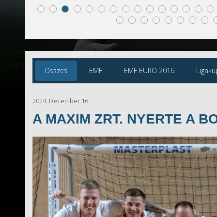
Összes
EMF
EMF EURO 2016
Ligaku
2024. December 16.
A MAXIM ZRT. NYERTE A 