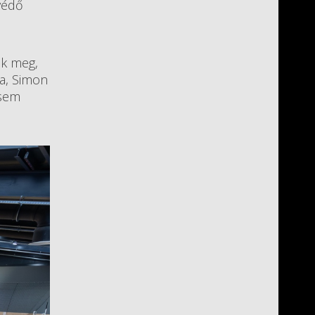
védő
ék meg,
ya, Simon
 sem