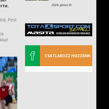
erte.
2026. Június 01.
édi, Pest
ek
kkal
CSATLAKOZZ HOZZÁNK