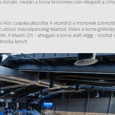
os tornán, miután a torna bronzmeccsén kikapott a cím
i Hús csapata játszotta. A vezetést a monoriak szerezt
 utolsó másodpercekig kitartott. Ekkor a torna gólkirál
lét. A Maxim Zrt – ahogyan a torna alatt végig – ezúttal
árosba került.