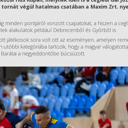
l tornát végül hatalmas csatában a Maxim Zrt. ny
g minden pontjáról vonzott csapatokat, a hiszen a cegl
ztek alakulatok például Debrecenből és Győrből is.
tott játékosok sora volt ott az eseményen, amelyen rem
 utóbbi kategóriába tartozik, hogy a magyar válogatotta
s Barátai a negyeddöntőbe búcsúzott.