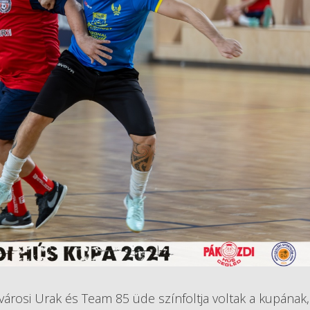
fővárosi Urak és Team 85 üde színfoltja voltak a kupának