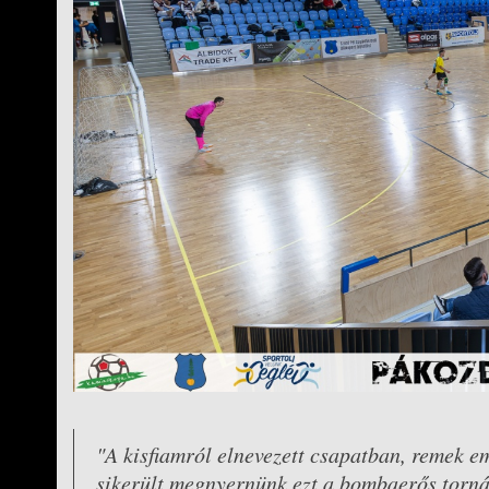
"A kisfiamról elnevezett csapatban, remek e
sikerült megnyernünk ezt a bombaerős torná