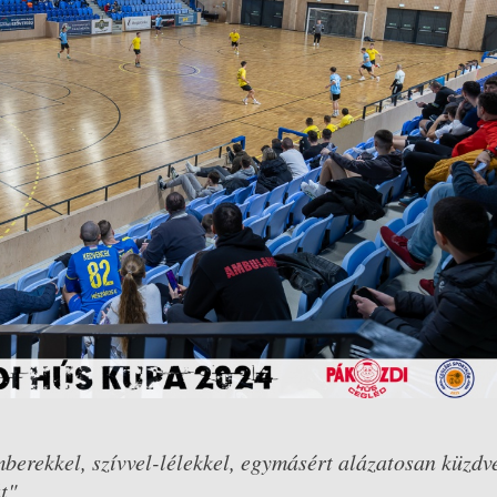
mberekkel, szívvel-lélekkel, egymásért alázatosan küzdv
t"