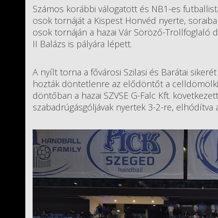
Számos korábbi válogatott és NB1-es futballist
osok tornáját a Kispest Honvéd nyerte, soraiba
osok tornáján a hazai Vár Söröző-Trollfoglaló
II Balázs is pályára lépett.
A nyílt torna a fővárosi Szilasi és Barátai sike
hozták döntetlenre az elődöntőt a celldömölki 
döntőban a hazai SZVSE G-Falc Kft. következet
szabadrúgásgóljávak nyertek 3-2-re, elhódítva