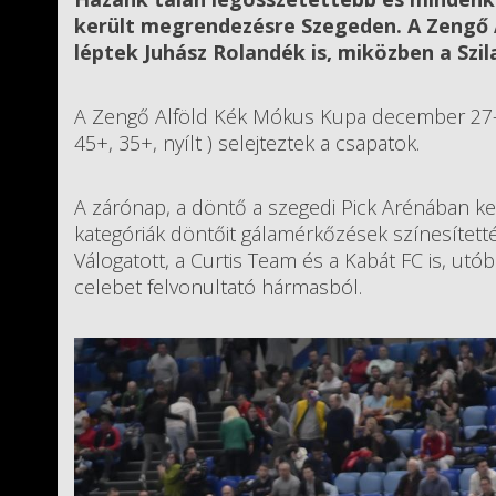
került megrendezésre Szegeden. A Zengő 
léptek Juhász Rolandék is, miközben a Szila
A Zengő Alföld Kék Mókus Kupa december 27-i
45+, 35+, nyílt ) selejteztek a csapatok.
A zárónap, a döntő a szegedi Pick Arénában ke
kategóriák döntőit gálamérkőzések színesítetté
Válogatott, a Curtis Team és a Kabát FC is, utó
celebet felvonultató hármasból.