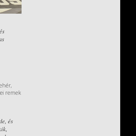
és
as
ehér,
sei remek
de, és
ik,