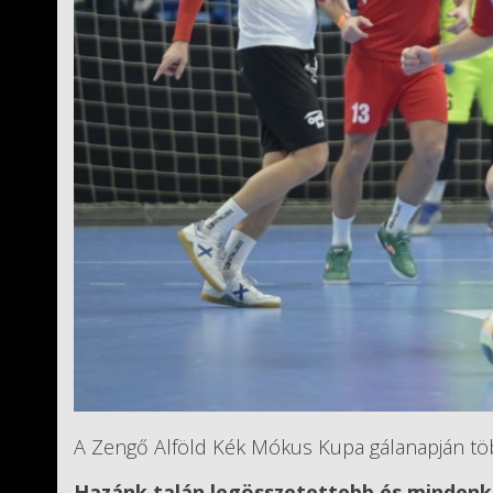
A Zengő Alföld Kék Mókus Kupa gálanapján töb
Hazánk talán legösszetettebb és mindenk