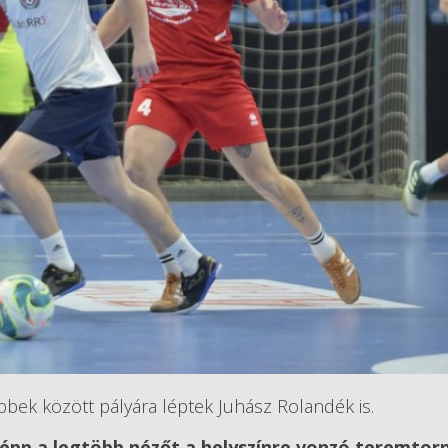
bek között pályára léptek Juhász Rolandék is.
épp a legtöbb nézőt a helyszínre vonzó teremtor