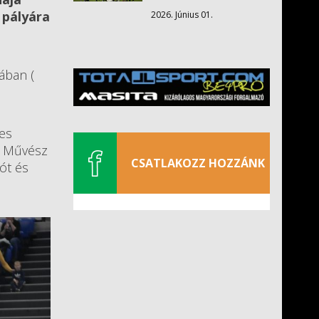
 pályára
2026. Június 01.
ában (
yes
ar Művész
CSATLAKOZZ HOZZÁNK
ót és