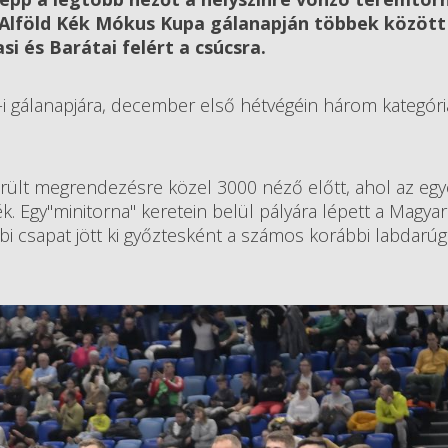
Alföld Kék Mókus Kupa gálanapján többek között
si és Barátai felért a csúcsra.
 gálanapjára, december első hétvégéin három kategóri
rült megrendezésre közel 3000 néző előtt, ahol az eg
k. Egy"minitorna" keretein belül pályára lépett a Magy
bbi csapat jött ki győztesként a számos korábbi labdarúg