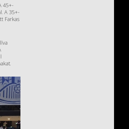
A 45+-
l. A 35+-
tt Farkas
llva
A
l
makat.