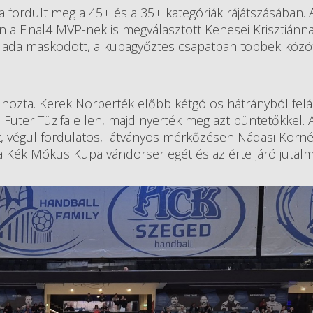
a fordult meg a 45+ és a 35+ kategóriák rájátszásában. 
n a Final4 MVP-nek is megválasztott Kenesei Krisztiánna
 diadalmaskodott, a kupagyőztes csapatban többek közö
rét hozta. Kerek Norberték előbb kétgólos hátrányból felá
Futer Tüzifa ellen, majd nyerték meg azt büntetőkkel. 
t, végül fordulatos, látványos mérkőzésen Nádasi Korné
 a Kék Mókus Kupa vándorserlegét és az érte járó jutal