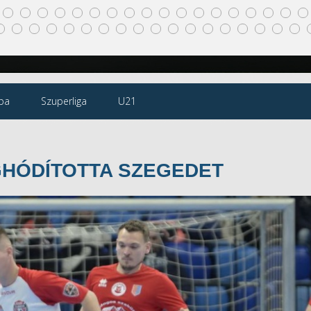
pa
Szuperliga
U21
EGHÓDÍTOTTA SZEGEDET