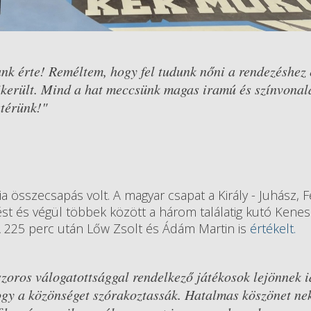
nk érte! Reméltem, hogy fel tudunk nőni a rendezéshez 
ikerült. Mind a hat meccsünk magas iramú és színvonal
atérünk!"
sszecsapás volt. A magyar csapat a Király - Juhász, F
st és végül többek között a három találatig kutó Kene
 A 225 perc után Lőw Zsolt és Ádám Martin is
értékelt.
zoros válogatottsággal rendelkező játékosok lejönnek i
hogy a közönséget szórakoztassák. Hatalmas köszönet nek