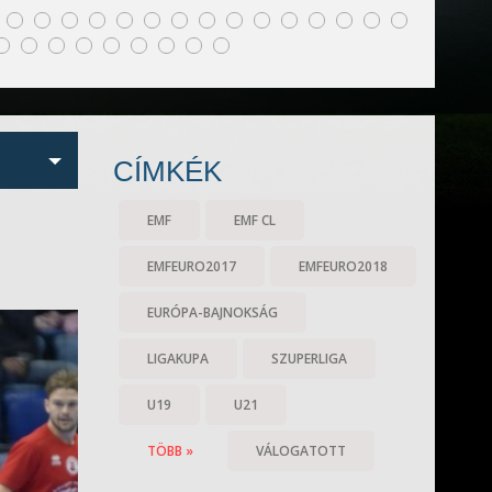
CÍMKÉK
EMF
EMF CL
EMFEURO2017
EMFEURO2018
EURÓPA-BAJNOKSÁG
LIGAKUPA
SZUPERLIGA
U19
U21
TÖBB »
VÁLOGATOTT