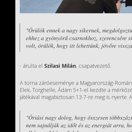
"Örülök ennek a nagy sikernek, megdolgoztu
ehhez a gyönyörű csarnokhoz, szerencsére s
volt, örülök, hogy itt lehettünk, jövőre vissz
- árulta el
Szilasi Milán
, csapatvezető.
A torna záróeseménye a Magyarország-Románia ö
Elek, Torghelle, Ádám 5+1-el kezdte a mérkőzé
játékával magabiztosan 13-7-re meg is nyerte.
"Óriási nagy dolog, hogy összesen többszázs
nem sajnálják az időt és az energiát arra, 