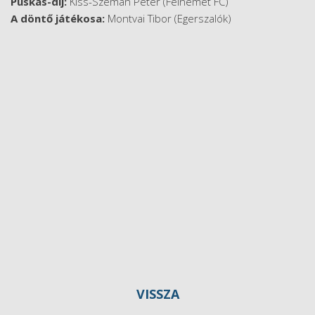
Puskás-díj:
Kiss-Szemán Péter (Felnémet FC)
A döntő játékosa:
Montvai Tibor (Egerszalók)
VISSZA