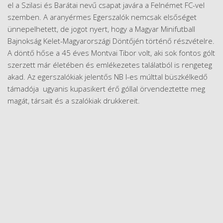
el a Szilasi és Barátai nevű csapat javára a Felnémet FC-vel
szemben. A aranyérmes Egerszalók nemcsak elsőséget
ünnepelhetett, de jogot nyert, hogy a Magyar Minifutball
Bajnokság Kelet-Magyarországi Döntőjén történő részvételre.
A döntő hőse a 45 éves Montvai Tibor volt, aki sok fontos gólt
szerzett már életében és emlékezetes találatból is rengeteg
akad. Az egerszalókiak jelentős NB I-es múlttal büszkélkedő
támadója ugyanis kupasikert érő góllal örvendeztette meg
magát, társait és a szalókiak drukkereit.