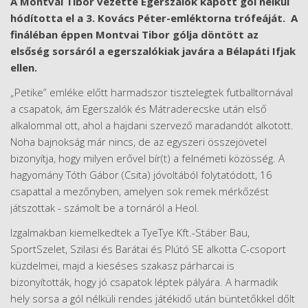
A Montvai Tibor vezette Egerszalók kapott gól nélkül
hódította el a 3. Kovács Péter-emléktorna trófeáját. A
fináléban éppen Montvai Tibor gólja döntött az
elsőség sorsáról a egerszalókiak javára a Bélapáti Ifjak
ellen.
„Petike” emléke előtt harmadszor tisztelegtek futballtornával
a csapatok, ám Egerszalók és Mátraderecske után első
alkalommal ott, ahol a hajdani szervező maradandót alkotott.
Noha bajnokság már nincs, de az egyszeri összejövetel
bizonyítja, hogy milyen erővel bír(t) a felnémeti közösség. A
hagyomány Tóth Gábor (Csita) jóvoltából folytatódott, 16
csapattal a mezőnyben, amelyen sok remek mérkőzést
játszottak - számolt be a tornáról a Heol.
Izgalmakban kiemelkedtek a TyeTye Kft.-Stáber Bau,
SportSzelet, Szilasi és Barátai és Plútó SE alkotta C-csoport
küzdelmei, majd a kieséses szakasz párharcai is
bizonyították, hogy jó csapatok léptek pályára. A harmadik
hely sorsa a gól nélküli rendes játékidő után büntetőkkel dőlt