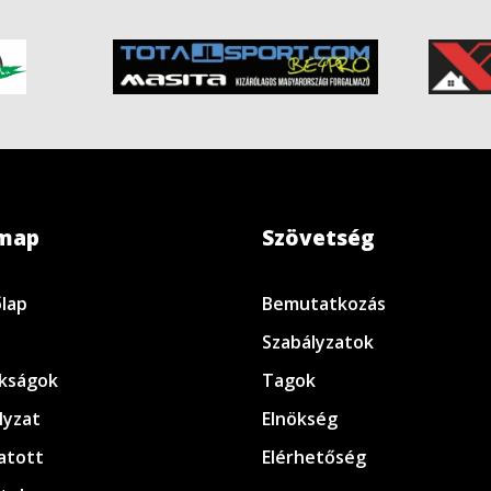
emap
Szövetség
lap
Bemutatkozás
Szabályzatok
kságok
Tagok
lyzat
Elnökség
atott
Elérhetőség