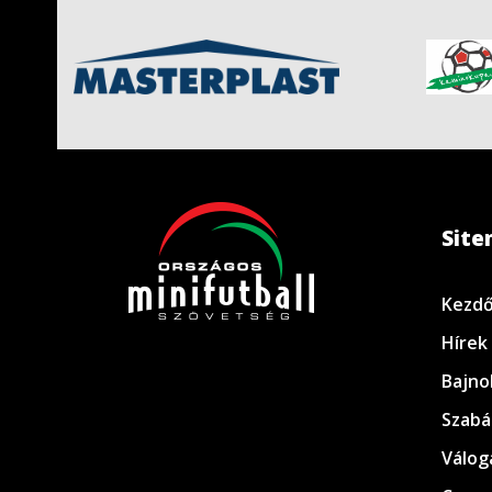
Sit
Kezdő
Hírek
Bajno
Szabá
Válog