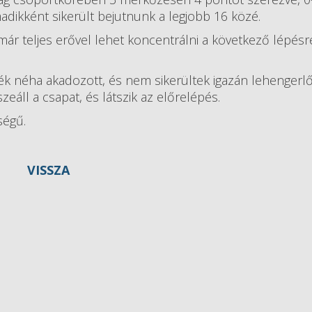
adikként sikerült bejutnunk a legjobb 16 közé.
 már teljes erővel lehet koncentrálni a következő lépésr
ék néha akadozott, és nem sikerültek igazán lehengerl
áll a csapat, és látszik az előrelépés.
ségű.
VISSZA