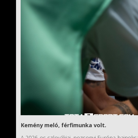
Kemény meló, férfimunka volt.
A 2026-os szlovákiai, pozsonyi Európa-bajnok