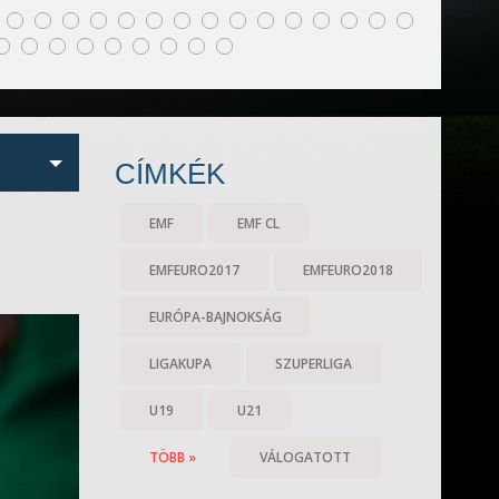
CÍMKÉK
EMF
EMF CL
EMFEURO2017
EMFEURO2018
EURÓPA-BAJNOKSÁG
LIGAKUPA
SZUPERLIGA
U19
U21
TÖBB »
VÁLOGATOTT