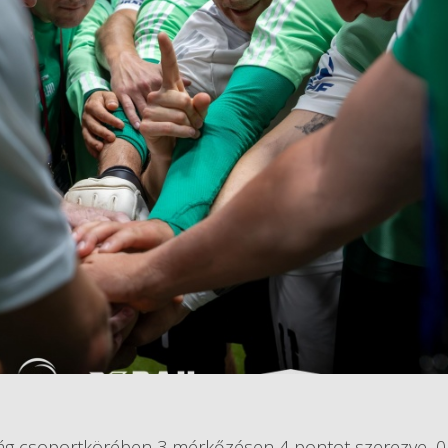
ság csoportkörében 3 mérkőzésen 4 pontot szerezve, 0