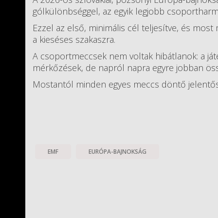
gólkülönbséggel, az egyik legjobb csoportharm
Ezzel az első, minimális cél teljesítve, és most
a kieséses szakaszra.
A csoportmeccsek nem voltak hibátlanok: a ját
mérkőzések, de napról napra egyre jobban össze
Mostantól minden egyes meccs döntő jelentő
EMF
EURÓPA-BAJNOKSÁG