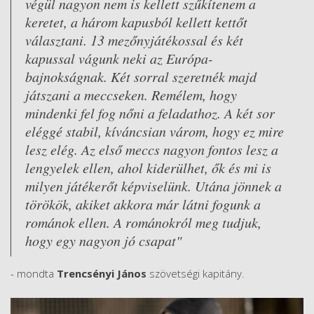
végül nagyon nem is kellett szűkítenem a
keretet, a három kapusból kellett kettőt
választani. 13 mezőnyjátékossal és két
kapussal vágunk neki az Európa-
bajnokságnak. Két sorral szeretnék majd
játszani a meccseken. Remélem, hogy
mindenki fel fog nőni a feladathoz. A két sor
eléggé stabil, kíváncsian várom, hogy ez mire
lesz elég. Az első meccs nagyon fontos lesz a
lengyelek ellen, ahol kiderülhet, ők és mi is
milyen játékerőt képviselünk. Utána jönnek a
törökök, akiket akkora már látni fogunk a
románok ellen. A románokról meg tudjuk,
hogy egy nagyon jó csapat"
- mondta
Trencsényi János
szövetségi kapitány.