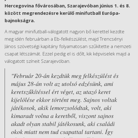
Hercegovina fővárosában, Szarajevóban június 1. és 8.
között megrendezésre kerülő minifutball Európa-
bajnokságra.
A magyar minifutball-válogatott nagyon bő kerettel kezdte
meg idén februárban a Eb-felkészülést, majd Trencsényi
János szövetségi kapitány folyamatosan szűkítette a nemzeti
csapat létszámát. Ezzel pedig el is dőlt, kik képviselek majd a
válogatott színeit Szarajevóban.
"Február 20-án kezdtük meg felkészülést és
május 28-án volt az utolsó edzésünk, ami
keretszűkítéssel ért véget, az utazó keret
kijelölése ekkor történt meg. Sajnos voltak
játékosok, akik lemorzsolódtak, volt, aki
kimaradt volna a keretből, viszont sajnos
akadt olyan stabil játékosunk, aki családi
okok miatt nem tud csapattal tartani. Így