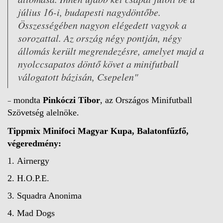
július 16-i, budapesti nagydöntőbe.
Összességében nagyon elégedett vagyok a
sorozattal. Az ország négy pontján, négy
állomás került megrendezésre, amelyet majd a
nyolccsapatos döntő követ a minifutball
válogatott bázisán, Csepelen"
–
mondta
Pinkóczi Tibor
, az Országos Minifutball
Szövetség alelnöke.
Tippmix Minifoci Magyar Kupa, Balatonfűzfő,
végeredmény:
1. Airnergy
2. H.O.P.E.
3. Squadra Anonima
4. Mad Dogs