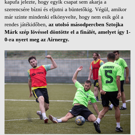
kapufa jelezte, hogy egyik csapat sem akarja a
szerencsére bízni és eljutni a büntetőkig. Végül, amikor
már szinte mindenki elkönyvelte, hogy nem esik gól a
rendes játékidőben,
az utolsó másodpercben Sztojka
Márk szép lövéssel döntötte el a finálét, amelyet így 1-
0-ra nyert meg az Airnergy.