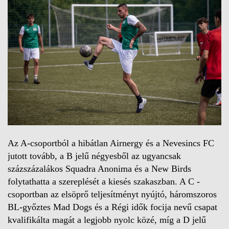
Az A-csoportból a hibátlan Airnergy és a Nevesincs FC
jutott tovább, a B jelű négyesből az ugyancsak
százszázalákos Squadra Anonima és a New Birds
folytathatta a szereplését a kiesés szakaszban. A C -
csoportban az elsöprő teljesítményt nyújtó, háromszoros
BL-győztes Mad Dogs és a Régi idők focija nevű csapat
kvalifikálta magát a legjobb nyolc közé, míg a D jelű