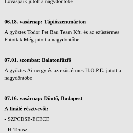
Lovaspark jutott a nagydöntőbe
06.18. vasárnap: Tápiószentmárton
A győztes Todor Pet Bau Team Kft. és az ezüstérmes
Futottak Még jutott a nagydöntőbe
07.01. szombat: Balatonfűzfő
A győztes Airnergy és az ezüstérmes H.O.P.E. jutott a
nagydöntőbe
07.16. vasárnap: Döntő, Budapest
A finálé résztvevői:
- SZPCDSE-ECECE
- H-Terasz