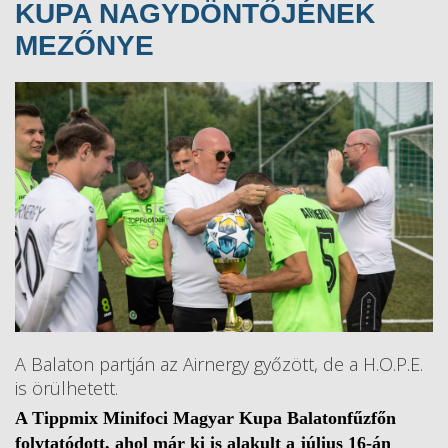
KUPA NAGYDÖNTŐJÉNEK
MEZŐNYE
A Balaton partján az Airnergy győzött, de a H.O.P.E.
is örülhetett.
A Tippmix Minifoci Magyar Kupa Balatonfűzfőn
folytatódott, ahol már ki is alakult a július 16-án