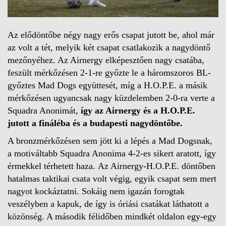
Az elődöntőbe négy nagy erős csapat jutott be, ahol már
az volt a tét, melyik két csapat csatlakozik a nagydöntő
mezőnyéhez. Az Airnergy elképesztően nagy csatába,
feszült mérkőzésen 2-1-re győzte le a háromszoros BL-
győztes Mad Dogs együttesét, míg a H.O.P.E. a másik
mérkőzésen ugyancsak nagy küzdelemben 2-0-ra verte a
Squadra Anonimát,
így az Airnergy és a H.O.P.E.
jutott a fináléba és a budapesti nagydöntőbe.
A bronzmérkőzésen sem jött ki a lépés a Mad Dogsnak,
a motiváltabb Squadra Anonima 4-2-es sikert aratott, így
érmekkel térhetett haza. Az Airnergy-H.O.P.E. döntőben
hatalmas taktikai csata volt végig, egyik csapat sem mert
nagyot kockáztatni. Sokáig nem igazán forogtak
veszélyben a kapuk, de így is óriási csatákat láthatott a
közönség. A második félidőben mindkét oldalon egy-egy