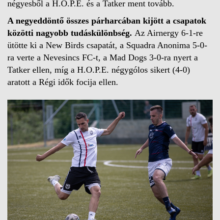
négyesből a H.O.P.E. és a Tatker ment tovább.
A negyeddöntő összes párharcában kijött a csapatok
közötti nagyobb tudáskülönbség.
Az Airnergy 6-1-re
ütötte ki a New Birds csapatát, a Squadra Anonima 5-0-
ra verte a Nevesincs FC-t, a Mad Dogs 3-0-ra nyert a
Tatker ellen, míg a H.O.P.E. négygólos sikert (4-0)
aratott a Régi idők focija ellen.