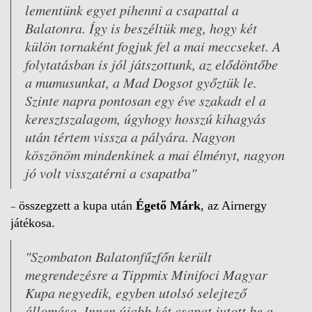
lementünk egyet pihenni a csapattal a
Balatonra. Így is beszéltük meg, hogy két
külön tornaként fogjuk fel a mai meccseket. A
folytatásban is jól játszottunk, az elődöntőbe
a mumusunkat, a Mad Dogsot győztük le.
Szinte napra pontosan egy éve szakadt el a
keresztszalagom, úgyhogy hosszú kihagyás
után tértem vissza a pályára. Nagyon
köszönöm mindenkinek a mai élményt, nagyon
jó volt visszatérni a csapatba"
–
összegzett a kupa után
Égető Márk
, az Airnergy
játékosa.
"Szombaton Balatonfűzfőn került
megrendezésre a Tippmix Minifoci Magyar
Kupa negyedik, egyben utolsó selejtező
állomása. Innen újabb két csapat jutott be a