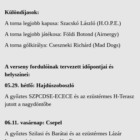
Különdíjasok:
A torna legjobb kapusa: Szacskó László (H.O.P.E.)
A torna legjobb játékosa: Földi Botond (Airnergy)
A torna gólkirálya: Cseszneki Richárd (Mad Dogs)
A verseny fordulóinak tervezett időpontjai és
helyszínei:
05.29. hétfő: Hajdúszoboszló
A győztes SZPCDSE-ECECE és az ezüstérmes H-Terasz
jutott a nagydöntőbe
06.11. vasárnap: Csepel
A győztes Szilasi és Barátai és az ezüstérmes Lázár