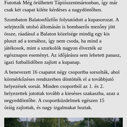
Futottak Még örülhetett Tápiószentmártonban, így már
csak két csapat kiléte kérdéses a nagydöntőben.
Szombaton Balatonfűzfőn folytatódott a kupasorozat. A
selejtezők utolsó állomásán is bombaerős mezőny jött
össze, ráadásul a Balaton közelsége mindig egy kis
pluszt ad a tornához, így nem csoda, ha mind a
játékosok, mint a szurkolók nagyon élvezték az
egésznapos eseményt. Az időjárásra sem lehetett panasz,
igazi futballidőben zajlott a kupanap.
A benevezett 16 csapatot négy csoportba sorsolták, ahol
körmérkőzéses rendszerben döntötték el a továbbjutó
helyezések sorsát. Minden csoportból az 1. és 2.
helyezettek jutottak tovább a kieséses szakaszba, azaz a
negyeddöntőbe. A csoportküzdelmek egészen 15
óráig zajlottak, és nagy izgalmakat hoztak.