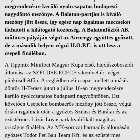
megrendezésre kerülő nyolccsapatos budapesti
nagydöntő mezőnye. A Balaton-partján is kiváló
mezőny jött össze, így egész nap izgalmas meccseket
láthatott a kilátogató közönség. A Balatonfűzfői AK
műfüves pályáján végül az Airnergy együttes győzött,
de a második helyen végző H.O.P.E. is ott lesz a
csepeli fináléban.
A Tippmix Minifoci Magyar Kupa első, hajdúszoboszlói
állomása az SZPCDSE-ECECE sikerével ért véget
pünkösdhétfőn. A ceglédberceli csapat mellett a másik
döntős H-Terasz jutott a július 16-án megrendezésre
kerülő nyolccsapatos budapesti nagydöntőben. Ezt
követően Csepelen bombaerős mezőny jött össze, végül
óriási izgalmak után a győztes Szilasi és Barátai és az
ezüstérmes Lázár Lovaspark kvalifikált magát az
országos fináléba. Az MK-sorozat harmadik állomásán
győztes Todor Pet Bau Team Kft. és az ezüstérmes