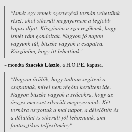
"Ismét egy remek szervezésű tornán vehettünk
részt, ahol sikerült megnyernem a legjobb
kapus díjat. Köszönöm a szervezőknek, hogy
ismét rám gondoltak. Nagyon jó napon
vagyunk túl, büszke vagyok a csapatra.
Köszönöm, hogy itt lehettünk"
–
mondta
Szacskó László
, a H.O.P.E. kapusa.
"Nagyon örülök, hogy tudtam segíteni a
csapatnak, mivel nem régóta kerültem ide.
Nagyon büszke vagyok a srácokra, hogy az
összes meccset sikerült megnyernünk. Két
tornára osztottuk a mai napot, a délelőttöt és
a délutánt is sikerült jól lehoznunk, ami
fantasztikus teljesítmény"