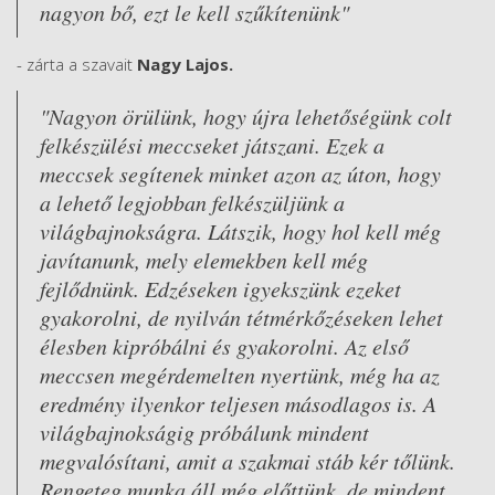
nagyon bő, ezt le kell szűkítenünk"
- zárta a szavait
Nagy Lajos.
"Nagyon örülünk, hogy újra lehetőségünk colt
felkészülési meccseket játszani. Ezek a
meccsek segítenek minket azon az úton, hogy
a lehető legjobban felkészüljünk a
világbajnokságra. Látszik, hogy hol kell még
javítanunk, mely elemekben kell még
fejlődnünk. Edzéseken igyekszünk ezeket
gyakorolni, de nyilván tétmérkőzéseken lehet
élesben kipróbálni és gyakorolni. Az első
meccsen megérdemelten nyertünk, még ha az
eredmény ilyenkor teljesen másodlagos is. A
világbajnokságig próbálunk mindent
megvalósítani, amit a szakmai stáb kér tőlünk.
Rengeteg munka áll még előttünk, de mindent