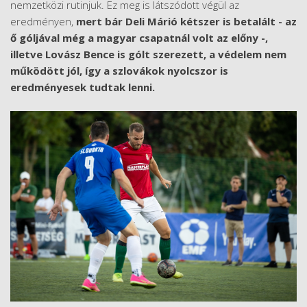
nemzetközi rutinjuk. Ez meg is látszódott végül az
eredményen,
mert bár Deli Márió kétszer is betalált - az
ő góljával még a magyar csapatnál volt az előny -,
illetve Lovász Bence is gólt szerezett, a védelem nem
működött jól, így a szlovákok nyolcszor is
eredményesek tudtak lenni.