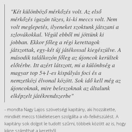
"Két különböző mérkőzés volt. Az első
mérkőzés igazán tüzes, ki-ki meccs volt. Nem
volt meglepetés, ilyeneket szoktunk játszani a
szlovákokkal. Végül ebből mi jöttünk ki
jobban. Ekkor főleg a régi kerettagok
játszottak, egy-két új játékossal kiegészülve. A
második találkozón főleg az újoncok kerültek
előtérbe. Itt azért látszott, mi a különbség a
magyar top 5+1-es kispályás foci és a
nemzetközi élvonal között. Sok idő kell még az
újoncoknak, mire beleszoknak az általunk
elképzelt játékrendszerbe"
- mondta Nagy Lajos szövetségi kapitány, aki hozzátette,
mindkét meccs tökéletesen szolgálta a vb-felkészülést. A
kapitány sok dolgot le tudott szűrni, többek között az is, hogy
kikre számíthat a keretből.