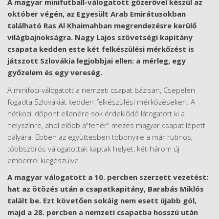
A magyar minifutball-válogatott gőzerővel készül az
október végén, az Egyesült Arab Emirátusokban
található Ras Al Khaimahban megrendezésre kerülő
világbajnokságra. Nagy Lajos szövetségi kapitány
csapata kedden este két felkészülési mérkőzést is
játszott Szlovákia legjobbjai ellen: a mérleg, egy
győzelem és egy vereség.
A minifoci-válogatott a nemzeti csapat bázisán, Csepelen
fogadta Szlovákiát kedden felkészülési mérkőzéseken. A
hétközi időpont ellenére sok érdeklődő látogatott ki a
helyszínre, ahol előbb a"fehér" mezes magyar csapat lépett
pályára. Ebben az együttesben többnyire a már rutinos,
többszörös válogatottak kaptak helyet, két-három új
emberrel kiegészülve.
A magyar válogatott a 10. percben szerzett vezetést:
hat az ötözés után a csapatkapitány, Barabás Miklós
talált be. Ezt követően sokáig nem esett újabb gól,
majd a 28. percben a nemzeti csapatba hosszú után