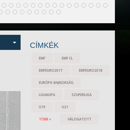
CÍMKÉK
EMF
EMF CL
EMFEURO2017
EMFEURO2018
EURÓPA-BAJNOKSÁG
LIGAKUPA
SZUPERLIGA
U19
U21
TÖBB »
VÁLOGATOTT