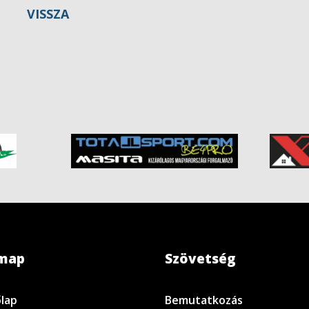
VISSZA
emap
Szövetség
lap
Bemutatkozás