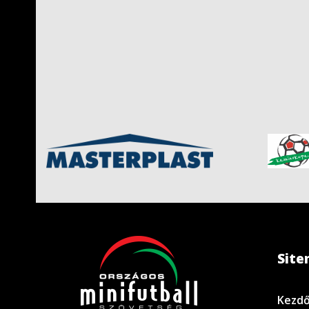
Sit
Kezdő