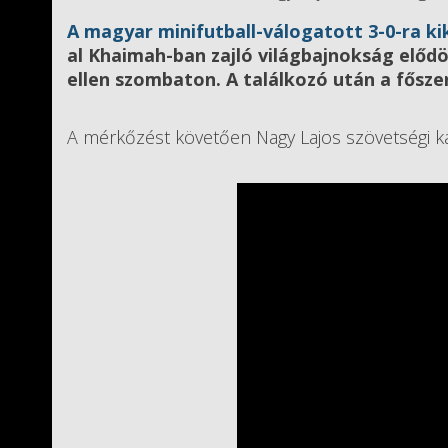
A magyar minifutball-válogatott 3-0-ra k
al Khaimah-ban zajló világbajnokság előd
ellen szombaton. A találkozó után a fősze
A mérkőzést követően Nagy Lajos szövetségi kap