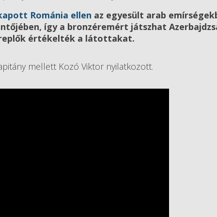
ikapott Románia ellen
az egyesült arab emírségekb
öntőjében, így a bronzéremért játszhat Azerbajdz
replők értékelték a látottakat.
itány mellett Kozó Viktor nyilatkozott.