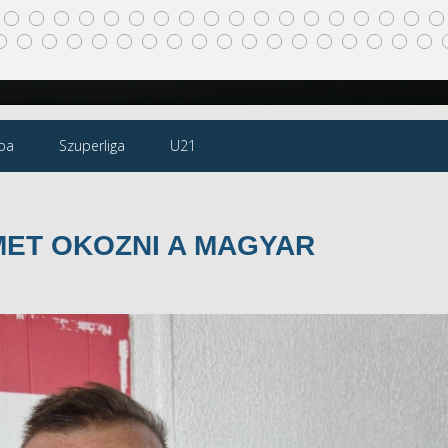
pa
Szuperliga
U21
ET OKOZNI A MAGYAR