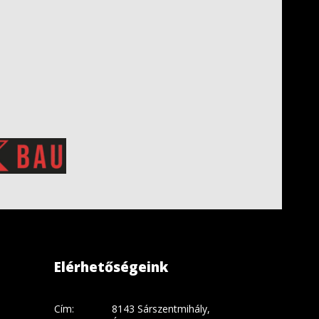
Elérhetőségeink
Cím:
8143 Sárszentmihály,