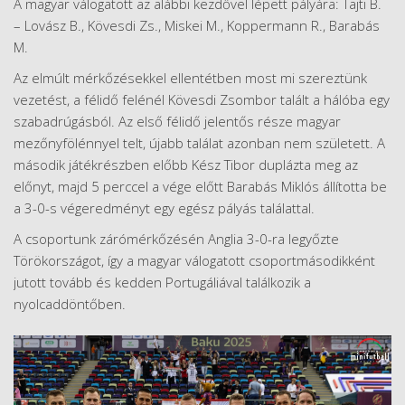
A magyar válogatott az alábbi kezdővel lépett pályára: Tajti B.
– Lovász B., Kövesdi Zs., Miskei M., Koppermann R., Barabás
M.
Az elmúlt mérkőzésekkel ellentétben most mi szereztünk
vezetést, a félidő felénél Kövesdi Zsombor talált a hálóba egy
szabadrúgásból. Az első félidő jelentős része magyar
mezőnyfölénnyel telt, újabb találat azonban nem született. A
második játékrészben előbb Kész Tibor duplázta meg az
előnyt, majd 5 perccel a vége előtt Barabás Miklós állította be
a 3-0-s végeredményt egy egész pályás találattal.
A csoportunk zárómérkőzésén Anglia 3-0-ra legyőzte
Törökországot, így a magyar válogatott csoportmásodikként
jutott tovább és kedden Portugáliával találkozik a
nyolcaddöntőben.