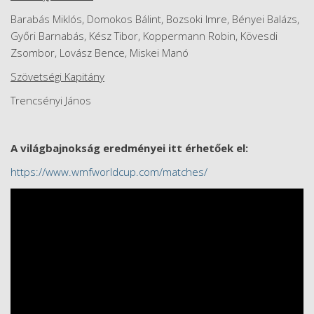
Barabás Miklós, Domokos Bálint, Bozsoki Imre, Bényei Balázs,
Győri Barnabás, Kész Tibor, Koppermann Robin, Kövesdi
Zsombor, Lovász Bence, Miskei Manó
Szövetségi Kapitány
Trencsényi János
A világbajnokság eredményei itt érhetőek el:
https://www.wmfworldcup.com/matches/