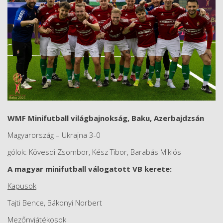
WMF Minifutball világbajnokság, Baku, Azerbajdzsán
Magyarország – Ukrajna 3-0
gólok: Kövesdi Zsombor, Kész Tibor, Barabás Miklós
A magyar minifutball válogatott VB kerete:
Kapusok
Tajti Bence, Bákonyi Norbert
Mezőnyjátékosok