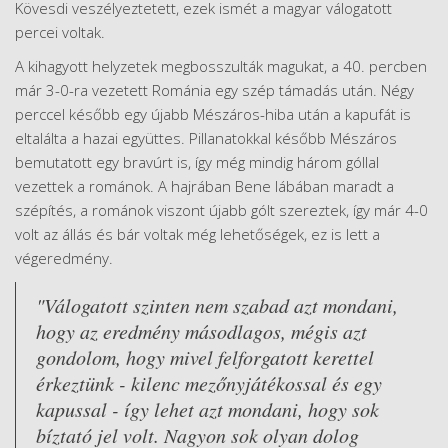
Kövesdi veszélyeztetett, ezek ismét a magyar válogatott
percei voltak.
A kihagyott helyzetek megbosszulták magukat, a 40. percben
már 3-0-ra vezetett Románia egy szép támadás után. Négy
perccel később egy újabb Mészáros-hiba után a kapufát is
eltalálta a hazai együttes. Pillanatokkal később Mészáros
bemutatott egy bravúrt is, így még mindig három góllal
vezettek a románok. A hajrában Bene lábában maradt a
szépítés, a románok viszont újabb gólt szereztek, így már 4-0
volt az állás és bár voltak még lehetőségek, ez is lett a
végeredmény.
"Válogatott szinten nem szabad azt mondani,
hogy az eredmény másodlagos, mégis azt
gondolom, hogy mivel felforgatott kerettel
érkeztünk - kilenc mezőnyjátékossal és egy
kapussal - így lehet azt mondani, hogy sok
bíztató jel volt. Nagyon sok olyan dolog