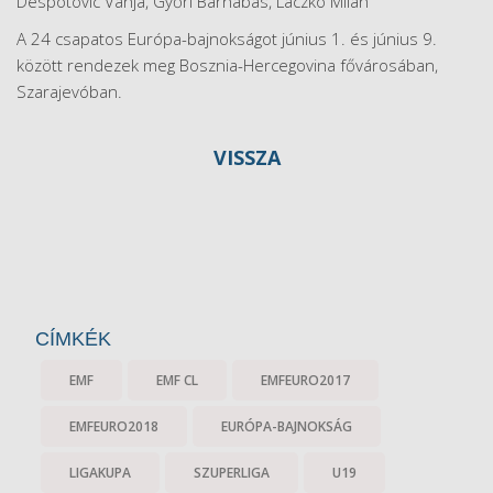
Despotovic Vanja, Győri Barnabás, Laczkó Milán
A 24 csapatos Európa-bajnokságot június 1. és június 9.
között rendezek meg Bosznia-Hercegovina fővárosában,
Szarajevóban.
VISSZA
CÍMKÉK
EMF
EMF CL
EMFEURO2017
EMFEURO2018
EURÓPA-BAJNOKSÁG
LIGAKUPA
SZUPERLIGA
U19