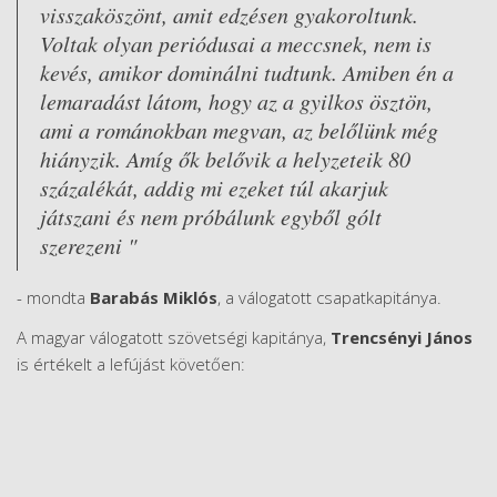
visszaköszönt, amit edzésen gyakoroltunk.
Voltak olyan periódusai a meccsnek, nem is
kevés, amikor dominálni tudtunk. Amiben én a
lemaradást látom, hogy az a gyilkos ösztön,
ami a románokban megvan, az belőlünk még
hiányzik. Amíg ők belővik a helyzeteik 80
százalékát, addig mi ezeket túl akarjuk
játszani és nem próbálunk egyből gólt
szerezeni "
- mondta
Barabás Miklós
, a válogatott csapatkapitánya.
A magyar válogatott szövetségi kapitánya,
Trencsényi János
is értékelt a lefújást követően: