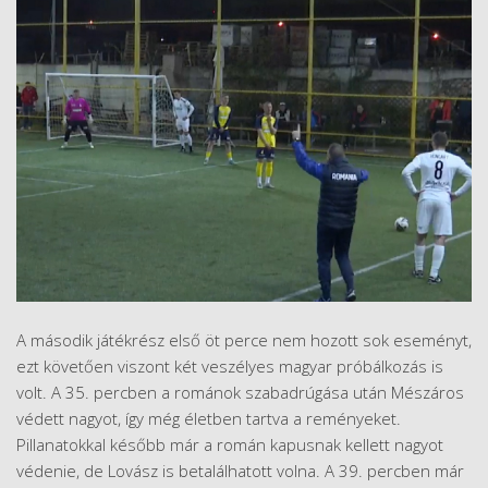
A második játékrész első öt perce nem hozott sok eseményt,
ezt követően viszont két veszélyes magyar próbálkozás is
volt. A 35. percben a románok szabadrúgása után Mészáros
védett nagyot, így még életben tartva a reményeket.
Pillanatokkal később már a román kapusnak kellett nagyot
védenie, de Lovász is betalálhatott volna. A 39. percben már