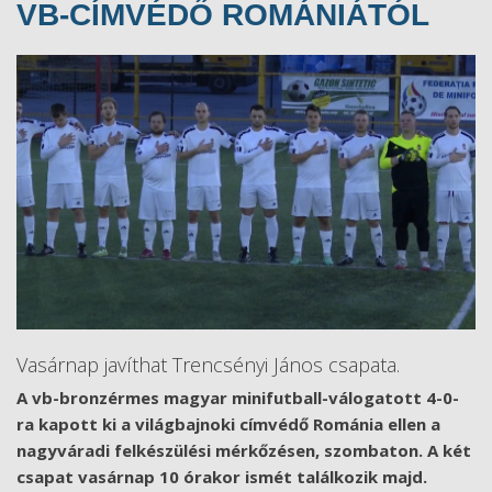
VB-CÍMVÉDŐ ROMÁNIÁTÓL
Vasárnap javíthat Trencsényi János csapata.
A vb-bronzérmes magyar minifutball-válogatott 4-0-
ra kapott ki a világbajnoki címvédő Románia ellen a
nagyváradi felkészülési mérkőzésen, szombaton. A két
csapat vasárnap 10 órakor ismét találkozik majd.