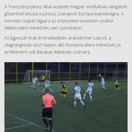
A Trencsényi János által vezetett magyar minifutball-válogatott
gőzerővel készül a júniusi, szarajevói Európa-bajnokságra. A
nemzeti csapat tagjaira az edzéseket követően ezúttal
felkészülési mérkőzés várt szombaton.
Az Egyesült Arab Emírsékekben aranyérmet szerző, a
világranglistán első helyen álló Románia elleni mérkőzés jó
erőfelmérő volt Barabás Miklósék számára.