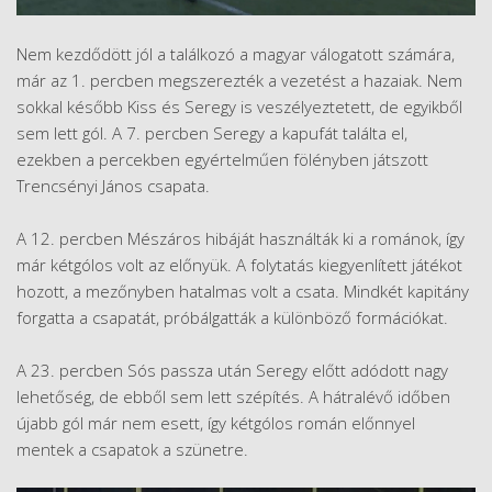
Nem kezdődött jól a találkozó a magyar válogatott számára,
már az 1. percben megszerezték a vezetést a hazaiak. Nem
sokkal később Kiss és Seregy is veszélyeztetett, de egyikből
sem lett gól. A 7. percben Seregy a kapufát találta el,
ezekben a percekben egyértelműen fölényben játszott
Trencsényi János csapata.
A 12. percben Mészáros hibáját használták ki a románok, így
már kétgólos volt az előnyük. A folytatás kiegyenlített játékot
hozott, a mezőnyben hatalmas volt a csata. Mindkét kapitány
forgatta a csapatát, próbálgatták a különböző formációkat.
A 23. percben Sós passza után Seregy előtt adódott nagy
lehetőség, de ebből sem lett szépítés. A hátralévő időben
újabb gól már nem esett, így kétgólos román előnnyel
mentek a csapatok a szünetre.