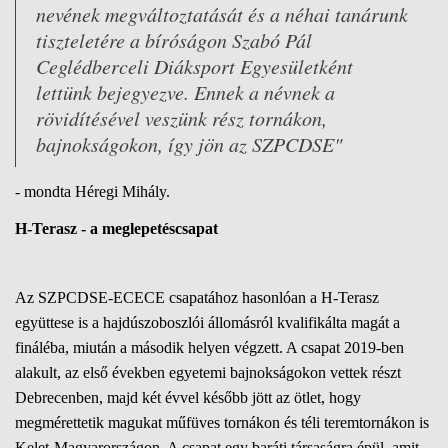
nevének megváltoztatását és a néhai tanárunk
tiszteletére a bíróságon Szabó Pál
Ceglédberceli Diáksport Egyesületként
lettünk bejegyezve. Ennek a névnek a
rövidítésével veszünk rész tornákon,
bajnokságokon, így jön az SZPCDSE"
- mondta Héregi Mihály.
H-Terasz - a meglepetéscsapat
Az SZPCDSE-ECECE csapatához hasonlóan a H-Terasz
együttese is a hajdúszoboszlói állomásról kvalifikálta magát a
fináléba, miután a második helyen végzett. A csapat 2019-ben
alakult, az első években egyetemi bajnokságokon vettek részt
Debrecenben, majd két évvel később jött az ötlet, hogy
megmérettetik magukat műfüves tornákon és téli teremtornákon is
Kelet-Magyarországon. A csapat egy baráti társaságra épül, amit