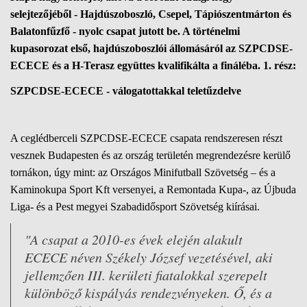
selejtezőjéből - Hajdúszoboszló, Csepel, Tápiószentmárton és
Balatonfűzfő - nyolc csapat jutott be. A történelmi
kupasorozat első, hajdúszoboszlói állomásáról az SZPCDSE-
ECECE és a H-Terasz együttes kvalifikálta a fináléba. 1. rész:
SZPCDSE-ECECE - válogatottakkal teletűzdelve
A ceglédberceli SZPCDSE-ECECE csapata rendszeresen részt
vesznek Budapesten és az ország területén megrendezésre kerülő
tornákon, úgy mint: az Országos Minifutball Szövetség – és a
Kaminokupa Sport Kft versenyei, a Remontada Kupa-, az Újbuda
Liga- és a Pest megyei Szabadidősport Szövetség kiírásai.
"A csapat a 2010-es évek elején alakult
ECECE néven Székely József vezetésével, aki
jellemzően III. kerületi fiatalokkal szerepelt
különböző kispályás rendezvényeken. Ő, és a