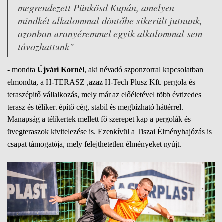
megrendezett Pünkösd Kupán, amelyen
mindkét alkalommal döntőbe sikerült jutnunk,
azonban aranyéremmel egyik alkalommal sem
távozhattunk"
- mondta
Újvári Kornél
, aki névadó szponzorral kapcsolatban
elmondta, a H-TERASZ ,azaz H-Tech Plusz Kft. pergola és
teraszépitő vállalkozás, mely már az előéletével több évtizedes
terasz és télikert építő cég, stabil és megbízható háttérrel.
Manapság a télikertek mellett fő szerepet kap a pergolák és
üvegteraszok kivitelezése is. Ezenkívül a Tiszai Élményhajózás is
csapat támogatója, mely felejthetetlen élményeket nyújt.