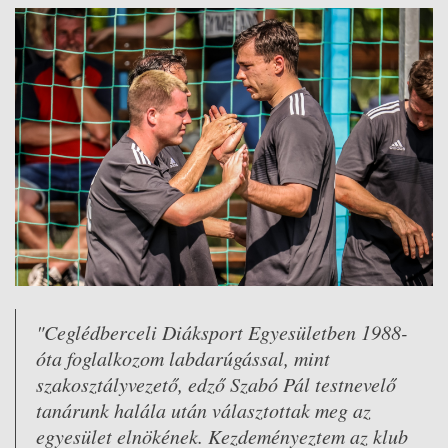
"Ceglédberceli Diáksport Egyesületben 1988-
óta foglalkozom labdarúgással, mint
szakosztályvezető, edző Szabó Pál testnevelő
tanárunk halála után választottak meg az
egyesület elnökének. Kezdeményeztem az klub