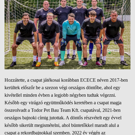
Hozzátette, a csapat játékosai korábban ECECE néven 2017-ben
kerültek előszőr be a szezon végi országos döntőbe, ahol egy
kivétellel minden évben a legjobb négyben tudtak végezni.
Később egy virágzó együttműködés keretében a csapat magja
összeolvadt a Todor Pet Bau Team Kft. csapatával, 2021-ben
országos bajnoki címig jutottak. A döntős részvételt egy évvel
később sikerült megismételni, ahol büntetőkkel maradt alul a
csapat a rekordbajnokkal szemben. 2022 év végén az