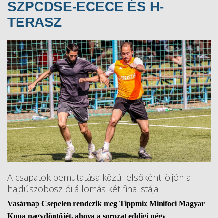
SZPCDSE-ECECE ÉS H-
TERASZ
A csapatok bemutatása közül elsőként jöjjön a
hajdúszoboszlói állomás két finalistája.
Vasárnap Csepelen rendezik meg Tippmix Minifoci Magyar
Kupa nagydöntőjét, ahova a sorozat eddigi négy