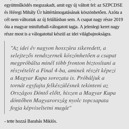
együttműködés megszakadt, amit egy új váltott fel: az SZPCDSE
és Héregi Mihály Úr háttértámogatásának köszönhetően. Azóta a
cél nem változtak az új felállásban sem. A csapat nagy része 2019
óta a magyar minifutball-válogatott tagja. A jelenlegi keret nagy
része most is a válogatottal készül az idei világbajnokságra.
"Az idei év nagyon hosszúra sikeredett, a
selejtezős rendszernek köszönhetően a csapat
megpróbálta minél több fronton biztosítani a
részvételét a Final 4-ba, aminek részét képezi
a Magyar Kupa sorozata is. Próbáljuk a
tornát egyfajta felkészülésnek tekinteni az
Országos Döntő előtt, hiszen a Magyar Kupa
döntőben Magyarország nyolc topcsapata
fogja képviseltetni magát"
- tette hozzá Barabás Miklós.