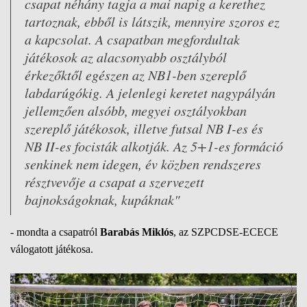
csapat néhány tagja a mai napig a kerethez
tartoznak, ebből is látszik, mennyire szoros ez
a kapcsolat. A csapatban megfordultak
játékosok az alacsonyabb osztályból
érkezőktől egészen az NB1-ben szereplő
labdarúgókig. A jelenlegi keretet nagypályán
jellemzően alsóbb, megyei osztályokban
szereplő játékosok, illetve futsal NB I-es és
NB II-es focisták alkotják. Az 5+1-es formáció
senkinek nem idegen, év közben rendszeres
résztvevője a csapat a szervezett
bajnokságoknak, kupáknak"
- mondta a csapatról
Barabás Miklós
, az SZPCDSE-ECECE
válogatott játékosa.