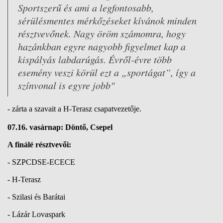
Sportszerű és ami a legfontosabb,
sérülésmentes mérkőzéseket kívánok minden
résztvevőnek. Nagy öröm számomra, hogy
hazánkban egyre nagyobb figyelmet kap a
kispályás labdarúgás. Évről-évre több
esemény veszi körül ezt a „sportágat”, így a
színvonal is egyre jobb"
- zárta a szavait a H-Terasz csapatvezetője.
07.16. vasárnap: Döntő, Csepel
A finálé résztvevői:
- SZPCDSE-ECECE
- H-Terasz
- Szilasi és Barátai
- Lázár Lovaspark