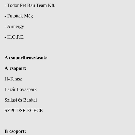
- Todor Pet Bau Team Kft.
- Futottak Még
- Airnergy
- H.O.P.E.
A csoportbeosztások:
A-csoport:
H-Terasz
Lázár Lovaspark
Szilasi és Barátai
SZPCDSE-ECECE
B-csoport: