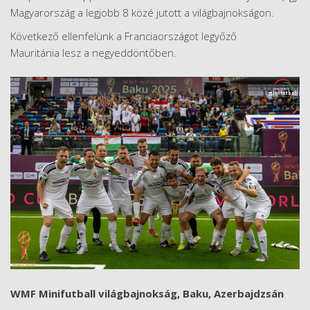
Magyarország a legjobb 8 közé jutott a világbajnokságon.
Következő ellenfelünk a Franciaországot legyőző
Mauritánia lesz a negyeddöntőben.
WMF Minifutball világbajnokság, Baku, Azerbajdzsán