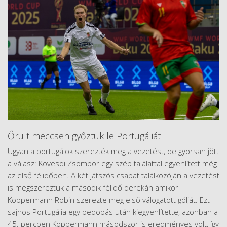
Őrült meccsen győztük le Portugáliát
Ugyan a portugálok szerezték meg a vezetést, de gyorsan jött
a válasz: Kövesdi Zsombor egy szép találattal egyenlített még
az első félidőben. A két játszós csapat találkozóján a vezetést
is megszereztük a második félidő derekán amikor
Koppermann Robin szerezte meg első válogatott gólját. Ezt
sajnos Portugália egy bedobás után kiegyenlítette, azonban a
45. percben Koppermann másodszor is eredményes volt, így