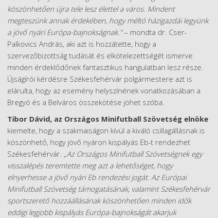
köszönhetően újra tele lesz élettel a város. Mindent
megteszünk annak érdekében, hogy méltó házigazdái legyünk
a jövő nyári Európa-bajnokságnak.”
– mondta dr. Cser-
Palkovics András, aki azt is hozzátette, hogy a
szervezőbizottság tudását és elkötelezettségét ismerve
minden érdeklődőnek fantasztikus hangulatban lesz része.
Újságírói kérdésre Székesfehérvár polgármestere azt is
elárulta, hogy az esemény helyszínének vonatkozásában a
Bregyó és a Belváros összekötése jöhet szóba.
Tibor Dávid, az Országos Minifutball Szövetség elnöke
kiemelte, hogy a szakmaiságon kívül a kiváló csillagállásnak is
köszönhető, hogy jövő nyáron kispályás Eb-t rendezhet
Székesfehérvár.
„Az Országos Minifutball Szövetségnek egy
visszalépés teremtette meg azt a lehetőséget, hogy
elnyerhesse a jövő nyári Eb rendezési jogát. Az Európai
Minifutball Szövetség támogatásának, valamint Székesfehérvár
sportszerető hozzáállásának köszönhetően minden idők
eddigi legjobb kispályás Európa-bajnokságát akarjuk