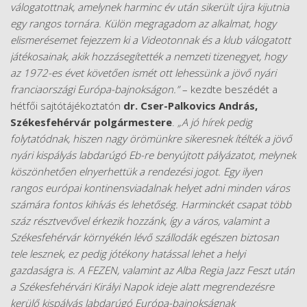
válogatottnak, amelynek harminc év után sikerült újra kijutnia
egy rangos tornára. Külön megragadom az alkalmat, hogy
elismerésemet fejezzem ki a Videotonnak és a klub válogatott
játékosainak, akik hozzásegítették a nemzeti tizenegyet, hogy
az 1972-es évet követően ismét ott lehessünk a jövő nyári
franciaországi Európa-bajnokságon.”
– kezdte beszédét a
hétfői sajtótájékoztatón
dr. Cser-Palkovics András,
Székesfehérvár polgármestere
.
„A jó hírek pedig
folytatódnak, hiszen nagy örömünkre sikeresnek ítélték a jövő
nyári kispályás labdarúgó Eb-re benyújtott pályázatot, melynek
köszönhetően elnyerhettük a rendezési jogot. Egy ilyen
rangos európai kontinensviadalnak helyet adni minden város
számára fontos kihívás és lehetőség. Harminckét csapat több
száz résztvevővel érkezik hozzánk, így a város, valamint a
Székesfehérvár környékén lévő szállodák egészen biztosan
tele lesznek, ez pedig jótékony hatással lehet a helyi
gazdaságra is. A FEZEN, valamint az Alba Regia Jazz Feszt után
a Székesfehérvári Királyi Napok ideje alatt megrendezésre
kerülő kispályás labdarúgó Európa-bajnokságnak