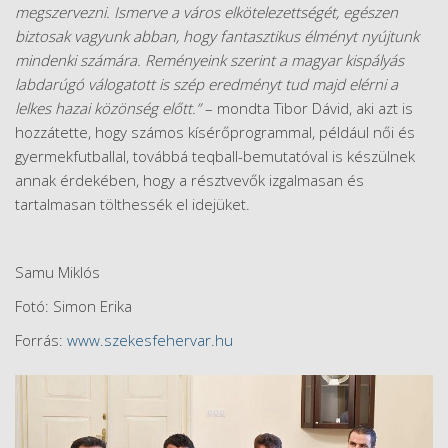
megszervezni. Ismerve a város elkötelezettségét, egészen
biztosak vagyunk abban, hogy fantasztikus élményt nyújtunk
mindenki számára. Reményeink szerint a magyar kispályás
labdarúgó válogatott is szép eredményt tud majd elérni a
lelkes hazai közönség előtt.”
– mondta Tibor Dávid, aki azt is
hozzátette, hogy számos kísérőprogrammal, például női és
gyermekfutballal, továbbá teqball-bemutatóval is készülnek
annak érdekében, hogy a résztvevők izgalmasan és
tartalmasan tölthessék el idejüket.
Samu Miklós
Fotó: Simon Erika
Forrás:
www.szekesfehervar.hu