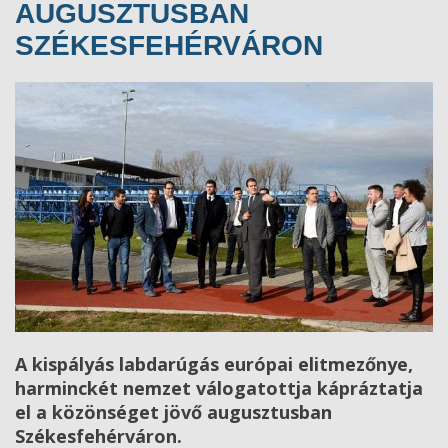
AUGUSZTUSBAN
SZÉKESFEHÉRVÁRON
A kispályás labdarúgás európai elitmezőnye,
harminckét nemzet válogatottja kápráztatja
el a közönséget jövő augusztusban
Székesfehérváron.