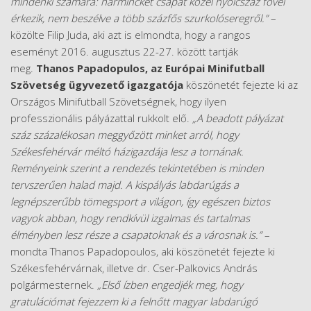
mindenki számára: harminckét csapat közel nyolcszáz fővel
érkezik, nem beszélve a több százfős szurkolóseregről.”
–
közölte Filip Juda, aki azt is elmondta, hogy a rangos
eseményt 2016. augusztus 22-27. között tartják
meg.
Thanos Papadopulos, az Európai Minifutball
Szövetség ügyvezető igazgatója
köszönetét fejezte ki az
Országos Minifutball Szövetségnek, hogy ilyen
professzionális pályázattal rukkolt elő.
„A beadott pályázat
száz százalékosan meggyőzött minket arról, hogy
Székesfehérvár méltó házigazdája lesz a tornának.
Reményeink szerint a rendezés tekintetében is minden
tervszerűen halad majd. A kispályás labdarúgás a
legnépszerűbb tömegsport a világon, így egészen biztos
vagyok abban, hogy rendkívül izgalmas és tartalmas
élményben lesz része a csapatoknak és a városnak is.”
–
mondta Thanos Papadopoulos, aki köszönetét fejezte ki
Székesfehérvárnak, illetve dr. Cser-Palkovics András
polgármesternek.
„Első ízben engedjék meg, hogy
gratulációmat fejezzem ki a felnőtt magyar labdarúgó