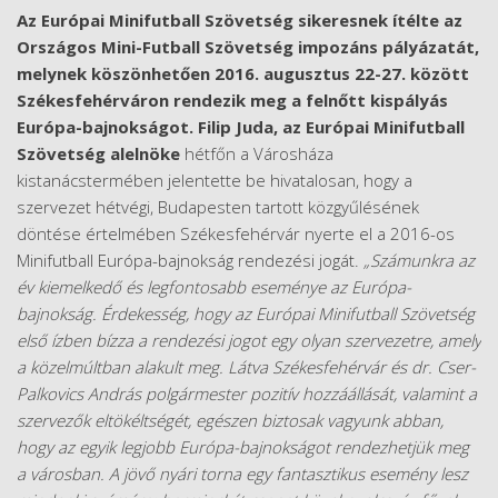
Az Európai Minifutball Szövetség sikeresnek ítélte az
Országos Mini-Futball Szövetség impozáns pályázatát,
melynek köszönhetően 2016. augusztus 22-27. között
Székesfehérváron rendezik meg a felnőtt kispályás
Európa-bajnokságot. Filip Juda, az Európai Minifutball
Szövetség alelnöke
hétfőn a Városháza
kistanácstermében jelentette be hivatalosan, hogy a
szervezet hétvégi, Budapesten tartott közgyűlésének
döntése értelmében Székesfehérvár nyerte el a 2016-os
Minifutball Európa-bajnokság rendezési jogát.
„Számunkra az
év kiemelkedő és legfontosabb eseménye az Európa-
bajnokság. Érdekesség, hogy az Európai Minifutball Szövetség
első ízben bízza a rendezési jogot egy olyan szervezetre, amely
a közelmúltban alakult meg. Látva Székesfehérvár és dr. Cser-
Palkovics András polgármester pozitív hozzáállását, valamint a
szervezők eltökéltségét, egészen biztosak vagyunk abban,
hogy az egyik legjobb Európa-bajnokságot rendezhetjük meg
a városban. A jövő nyári torna egy fantasztikus esemény lesz