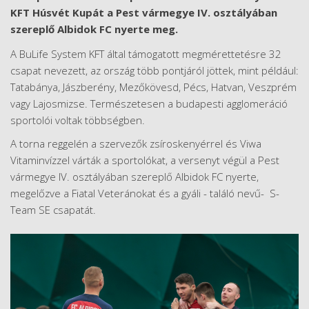
KFT
Húsvét Kupát a Pest vármegye IV. osztályában
szereplő Albidok FC nyerte meg.
A BuLife System KFT által támogatott megmérettetésre 32
csapat nevezett, az ország több pontjáról jöttek, mint például:
Tatabánya, Jászberény, Mezőkövesd, Pécs, Hatvan, Veszprém
vagy Lajosmizse. Természetesen a budapesti agglomeráció
sportolói voltak többségben.
A torna reggelén a szervezők zsíroskenyérrel és Viwa
Vitaminvízzel várták a sportolókat, a versenyt végül a Pest
vármegye IV. osztályában szereplő Albidok FC nyerte,
megelőzve a Fiatal Veteránokat és a gyáli - találó nevű- S-
Team SE csapatát.