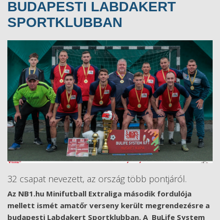
BUDAPESTI LABDAKERT
SPORTKLUBBAN
32 csapat nevezett, az ország több pontjáról.
Az NB1.hu Minifutball Extraliga második fordulója
mellett ismét amatőr verseny került megrendezésre a
budapesti Labdakert Sportklubban. A BuLife System