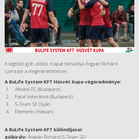
A legtöbb gólt utóbbi csapat támadója Ángyán Richárd
szerezte a megmérettetésen.
A BuLife System KFT Húsvét Kupa végeredménye:
1. Albidok FC (Budapest)
2. Fiatal Veteránok (Budapest)
3. S-Team SE (Gyál)
4. Elements (Hatvan)
A BuLife System KFT különdíjasai:
gólkirály:
Ángyán Richárd (S-Team SE)