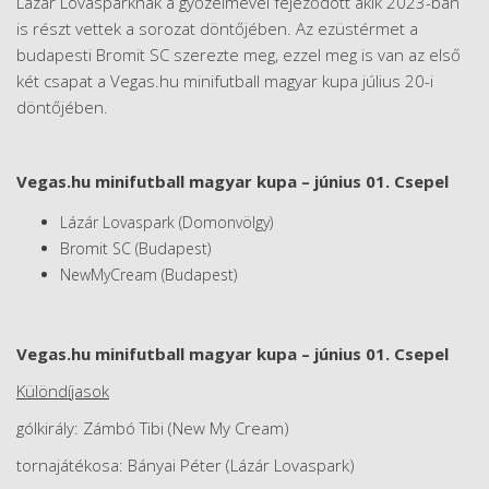
Lázár Lovasparknak a győzelmével fejeződött akik 2023-ban
is részt vettek a sorozat döntőjében. Az ezüstérmet a
budapesti Bromit SC szerezte meg, ezzel meg is van az első
két csapat a Vegas.hu minifutball magyar kupa július 20-i
döntőjében.
Vegas.hu minifutball magyar kupa – június 01. Csepel
Lázár Lovaspark (Domonvölgy)
Bromit SC (Budapest)
NewMyCream (Budapest)
Vegas.hu minifutball magyar kupa – június 01. Csepel
Különdíjasok
gólkirály: Zámbó Tibi (New My Cream)
tornajátékosa: Bányai Péter (Lázár Lovaspark)