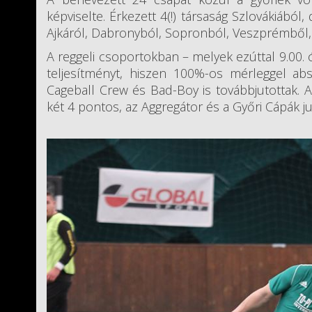
képviselte. Érkezett 4(!) társaság Szlovákiából
Ajkáról, Dabronyból, Sopronból, Veszprémből, 
A reggeli csoportokban – melyek ezúttal 9.00.
teljesítményt, hiszen 100%-os mérleggel ab
Cageball Crew és Bad-Boy is továbbjutottak. 
két 4 pontos, az Aggregátor és a Győri Cápák ju