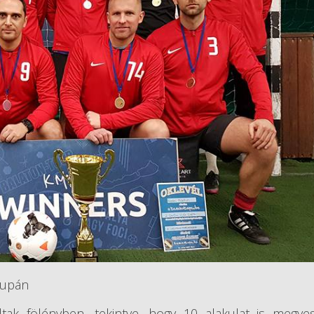
kupán
tak fölényben, tekintve, hogy 10 alakulat is megyes