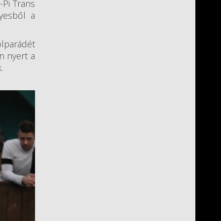
-Pi Trans
yesből a
lparádét
n nyert a
.