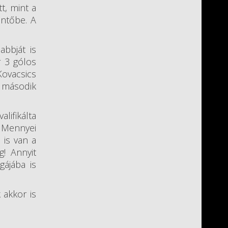
t, mint a
öntőbe. A
bbját is
r 3 gólos
Kovacsics
a második
lifikálta
 Mennyei
 is van a
! Annyit
ájába is
 akkor is