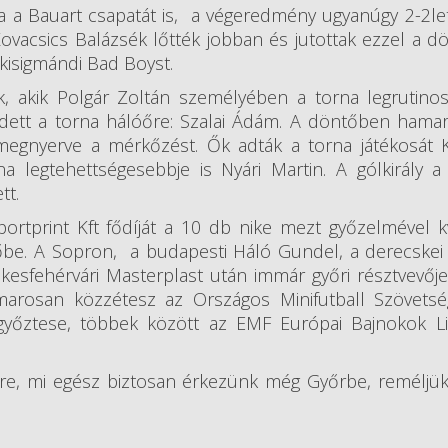
a Bauart csapatát is, a végeredmény ugyanúgy 2-2let
ovacsics Balázsék lőtték jobban és jutottak ezzel a d
kisigmándi Bad Boyst.
 akik Polgár Zoltán személyében a torna legrutinosa
édett a torna hálóőre: Szalai Ádám. A döntőben hama
 megnyerve a mérkőzést. Ők adták a torna játékosát 
a legtehettségesebbje is Nyári Martin. A gólkirály 
tt.
rtprint Kft fődíját a 10 db nike mezt győzelmével kva
őbe. A Sopron, a budapesti Háló Gundel, a derecskei
kesfehérvári Masterplast után immár győri résztvevője
marosan közzétesz az Országos Minifutball Szövetség
győztese, többek között az EMF Európai Bajnokok Lig
re, mi egész biztosan érkezünk még Győrbe, reméljük