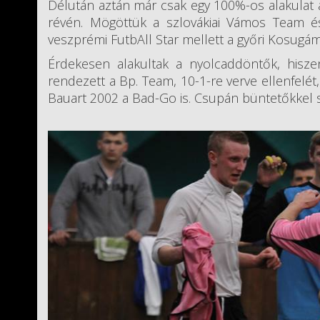
Délután aztán már csak egy 100%-os alakulat a
révén. Mögöttük a szlovákiai Vámos Team és
veszprémi FutbAll Star mellett a győri Kosugám
Érdekesen alakultak a nyolcaddöntők, hisz
rendezett a Bp. Team, 10-1-re verve ellenfelét
Bauart 2002 a Bad-Go is. Csupán büntetőkkel s