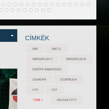
CÍMKÉK
EMF
EMF CL
EMFEURO2017
EMFEURO2018
EURÓPA-BAJNOKSÁG
LIGAKUPA
SZUPERLIGA
U19
U21
TÖBB »
VÁLOGATOTT