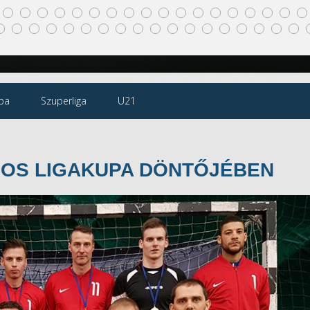
pa
Szuperliga
U21
GOS LIGAKUPA DÖNTŐJÉBEN