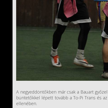
A negyeddöntőkben már csak a Bauart győzelme
büntetőkkel lépett tovább a To-Pi Trans és a
ellenében.