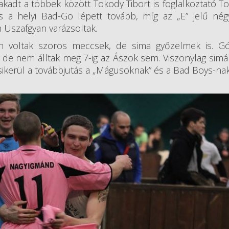
kadt a többek között Tokody Tibort is foglalkoztató To
 a helyi Bad-Go lépett tovább, míg az „E” jelű nég
 Uszafgyan varázsoltak.
en voltak szoros meccsek, de sima győzelmek is. Gó
, de nem álltak meg 7-ig az Ászok sem. Viszonylag simá
ikerül a továbbjutás a „Mágusoknak” és a Bad Boys-nak