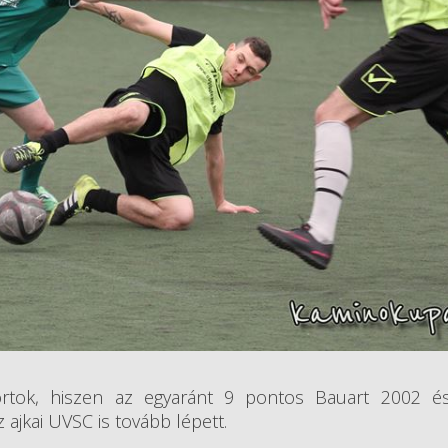
rtok, hiszen az egyaránt 9 pontos Bauart 2002 és 
ajkai UVSC is tovább lépett.