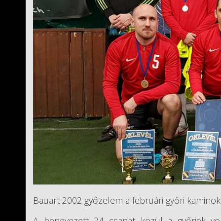
Bauart 2002 győzelem a februári győri kamino
A benevezett 24 csapat közül a győriek vol