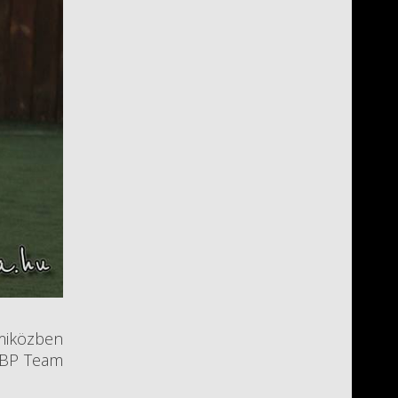
 miközben
s BP Team