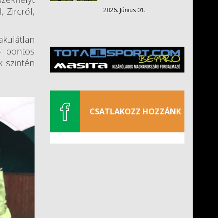
 Zircről,
2026. Június 01.
akulátlan
4 pontos
k szintén
CSATLAKOZZ HOZZÁNK