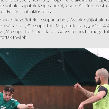
, de voltak csapatok Kisigmándról, Csémről, Budapestről,
és Fertőszentmiklósról is.
 órakkor kezdődtek – csupán a helyi Ászok nyújtottak m
szolválták a „B” csoportot. Mögöttük az egyaránt 4-
Az „A” csoportot 5 ponttal az AdoGato hozta, mögöttü
tottak tovább!