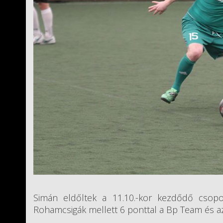
Simán eldőltek a 11.10.-kor kezdődő csopo
Rohamcsigák mellett 6 ponttal a Bp Team és az 