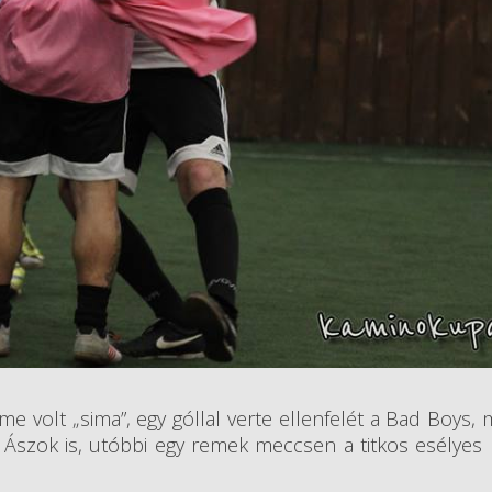
 volt „sima”, egy góllal verte ellenfelét a Bad Boys,
z Ászok is, utóbbi egy remek meccsen a titkos esélye