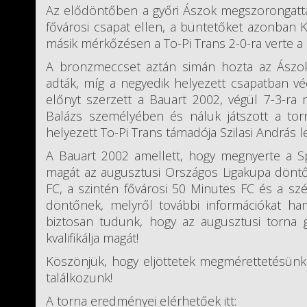
Az elődöntőben a győri Ászok megszorongatta 
fővárosi csapat ellen, a büntetőket azonban K
másik mérkőzésen a To-Pi Trans 2-0-ra verte a 
A bronzmeccset aztán simán hozta az Ászok,
adták, míg a negyedik helyezett csapatban v
előnyt szerzett a Bauart 2002, végül 7-3-ra
Balázs személyében és náluk játszott a torn
helyezett To-Pi Trans támadója Szilasi András le
A Bauart 2002 amellett, hogy megnyerte a Spo
magát az augusztusi Országos Ligakupa dönt
FC, a szintén fővárosi 50 Minutes FC és a szé
döntőnek, melyről további információkat ha
biztosan tudunk, hogy az augusztusi torna 
kvalifikálja magát!
Köszönjük, hogy eljöttetek megmérettetésünk
találkozunk!
A torna eredményei elérhetőek itt: