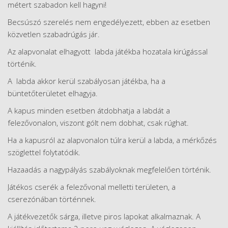
métert szabadon kell hagyni!
Becsúszó szerelés nem engedélyezett, ebben az esetben
közvetlen szabadrúgás jár.
Az alapvonalat elhagyott labda játékba hozatala kirúgással
történik.
A labda akkor kerül szabályosan játékba, ha a
büntetőterületet elhagyja.
A kapus minden esetben átdobhatja a labdát a
felezővonalon, viszont gólt nem dobhat, csak rúghat.
Ha a kapusról az alapvonalon túlra kerül a labda, a mérkőzés
szöglettel folytatódik.
Hazaadás a nagypályás szabályoknak megfelelően történik.
Játékos cserék a felezővonal melletti területen, a
cserezónában történnek.
A játékvezetők sárga, illetve piros lapokat alkalmaznak. A