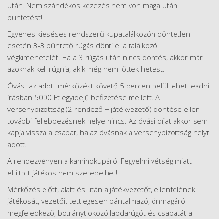
után. Nem szándékos kezezés nem von maga után
büntetést!
Egyenes kieséses rendszerű kupatalálkozón döntetlen
esetén 3-3 büntető rúgás dönti el a találkozó
végkimenetelét. Ha a 3 rúgás után nincs döntés, akkor már
azoknak kell rúgnia, akik még nem lőttek hetest.
Óvást az adott mérkőzést követő 5 percen belül lehet leadni
írásban 5000 Ft egyidejű befizetése mellett. A
versenybizottság (2 rendező + játékvezető) döntése ellen
további fellebbezésnek helye nincs. Az óvási díjat akkor sem
kapja vissza a csapat, ha az óvásnak a versenybizottság helyt
adott.
A rendezvényen a kaminokupáról Fegyelmi vétség miatt
eltiltott játékos nem szerepelhet!
Mérkőzés előtt, alatt és után a játékvezetőt, ellenfelének
játékosát, vezetőit tettlegesen bántalmazó, önmagáról
megfeledkező, botrányt okozó labdarúgót és csapatát a