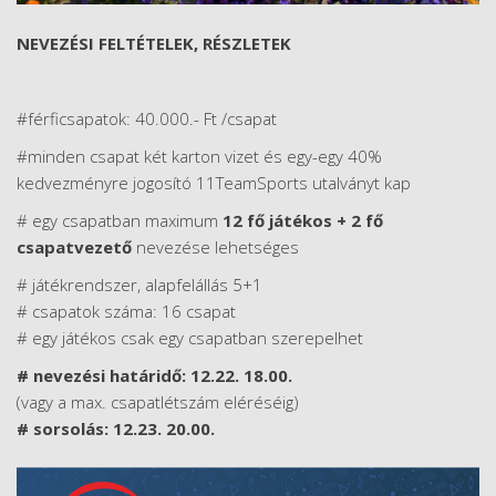
NEVEZÉSI FELTÉTELEK, RÉSZLETEK
#férficsapatok: 40.000.- Ft /csapat
#minden csapat két karton vizet és egy-egy 40%
kedvezményre jogosító 11TeamSports utalványt kap
# egy csapatban maximum
12 fő játékos + 2 fő
csapatvezető
nevezése lehetséges
# játékrendszer, alapfelállás 5+1
# csapatok száma: 16 csapat
# egy játékos csak egy csapatban szerepelhet
# nevezési határidő: 12.22. 18.00.
(vagy a max. csapatlétszám eléréséig)
# sorsolás: 12.23. 20.00.