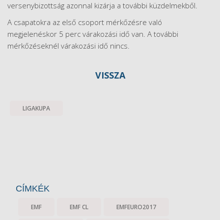
versenybizottság azonnal kizárja a további küzdelmekből.
A csapatokra az első csoport mérkőzésre való
megjelenéskor 5 perc várakozási idő van. A további
mérkőzéseknél várakozási idő nincs.
VISSZA
LIGAKUPA
CÍMKÉK
EMF
EMF CL
EMFEURO2017