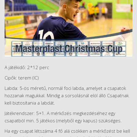
A játékidő: 2*12 perc
Cipők: terem (IC)
Labda: 5-ös méretű, normál foci labda, amelyet a csapatok
hozzanak magukkal. Mindig a sorsolásnál elöl álló Csapatnak
kell biztosítania a labdát.
Játékrendszer: 5+1. A mérkőzés megkezdéséhez egy
csapatból min. 5 játékos (melyből egy kapus) szükséges.
Ha egy csapat létszáma 4 fő alá csökken a mérkőzést be kell