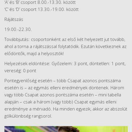
‘A’ és ‘B’ csoport 8.00.-13.30. között
‘C’ és ‘D’ csoport 13.30.-19.00. között
Rájátszás
19.00.-22.30.
Továbbjutás: csoportonként az első két helyezett jut tovább,
ahol a torna a rájátszással folytatódik. Ezután következnek az
elődöntők, majd a helyosztók!
Helyezések eldöntése: Győzelem: 3 pont, döntetlen: 1 pont,
vereség: 0 pont
Pontegyenlőség esetén – több Csapat azonos pontszáma
esetén is – az egymás elleni eredmények döntenek. Három
vagy több Csapat azonos pontszáma esetén – mini tabella
alapján – csak a három (vagy több) Csapat egymás elleni
eredménye a mérvadó. Ha minden egyezik, akkor az abszolút
gólkülönbség rangsorol.