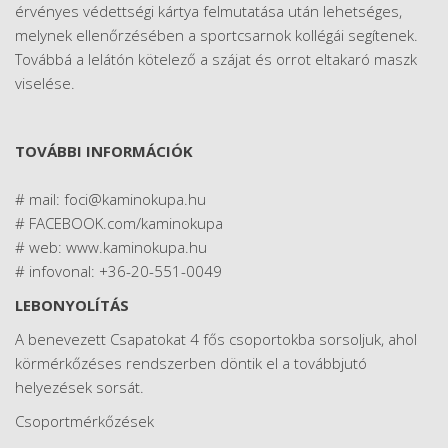
érvényes védettségi kártya felmutatása után lehetséges,
melynek ellenőrzésében a sportcsarnok kollégái segítenek.
Továbbá a lelátón kötelező a szájat és orrot eltakaró maszk
viselése.
TOVÁBBI INFORMÁCIÓK
# mail: foci@kaminokupa.hu
# FACEBOOK.com/kaminokupa
# web: www.kaminokupa.hu
# infovonal: +36-20-551-0049
LEBONYOLÍTÁS
A benevezett Csapatokat 4 fős csoportokba sorsoljuk, ahol
körmérkőzéses rendszerben döntik el a továbbjutó
helyezések sorsát.
Csoportmérkőzések