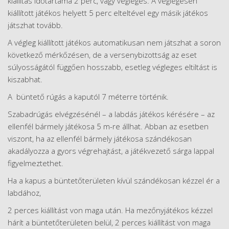
kiállítás időtartama 2 perc, vagy végleges. A véglegesen
kiállított játékos helyett 5 perc elteltével egy másik játékos
játszhat tovább.
A végleg kiállított játékos automatikusan nem játszhat a soron
következő mérkőzésen, de a versenybizottság az eset
súlyosságától függően hosszabb, esetleg végleges eltiltást is
kiszabhat.
A büntető rúgás a kaputól 7 méterre történik.
Szabadrúgás elvégzésénél – a labdás játékos kérésére – az
ellenfél bármely játékosa 5 m-re állhat. Abban az esetben
viszont, ha az ellenfél bármely játékosa szándékosan
akadályozza a gyors végrehajtást, a játékvezető sárga lappal
figyelmeztethet.
Ha a kapus a büntetőterületen kívül szándékosan kézzel ér a
labdához,
2 perces kiállítást von maga után. Ha mezőnyjátékos kézzel
hárít a büntetőterületen belül, 2 perces kiállítást von maga