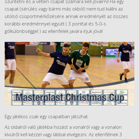
szüntetni és a vétlen csapat számára kell jóváírni! Ha egy
csapat (sérülés vagy bármi más okból) nem tud kiállni az
utolsó csoportmérkőzésére annak eredményét az összes
korábbi eredménnyel együtt ( 3 ponttal és 5-0-s
gólkülönbséggel ) az ellenfelek javára írjuk jóvá!
Egy játékos csak egy csapatban játszhat.
Az oldalról való játékba hozást a vonalról vagy a vonalon
kívülről kell kézzel vagy lábbal elvégezni. Az ellenfélnek 3