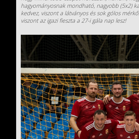
hagyományosnak mondható, nagyobb (5x2) kap
kedvez, viszont a látványos és sok gólos mérkő
viszont az igazi fieszta a 27-i gála nap lesz!