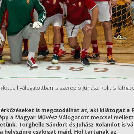
futball válogatottban is szereplő Juhász Rolit is láthatj
érkőzéseket is megcsodálhat az, aki kilátogat a 
 épp a Magyar Művész Válogatott meccsei mellett
ünk. Torghelle Sándort és Juhász Rolandot is vá
a helyszínre csalogat majd. Hol tartanak az