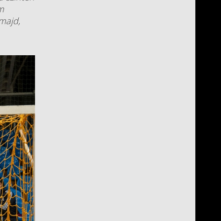
m
 majd,