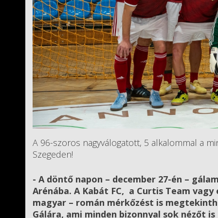
A 96-szoros nagyválogatott, 5 alkalommal a mini
Szegeden!
- A döntő napon – december 27-én – gálam
Arénába. A Kabát FC, a Curtis Team vagy
magyar – román mérkőzést is megtekinthet
Gálára, ami minden bizonnyal sok nézőt is 