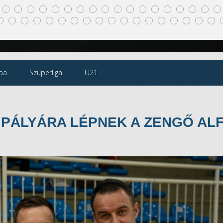
pa
Szuperliga
U21
 PÁLYÁRA LÉPNEK A ZENGŐ AL