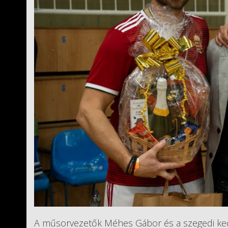
A műsorvezetők Méhes Gábor és a szegedi kedve