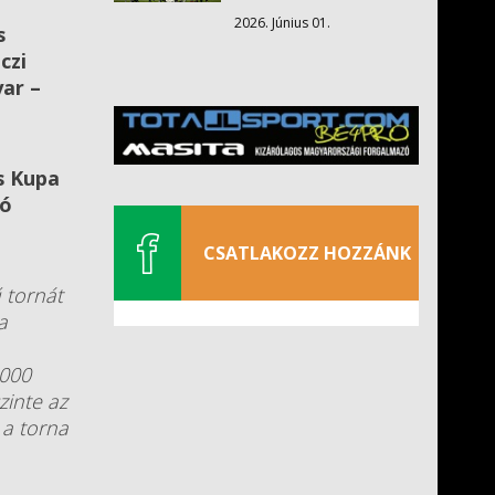
2026. Június 01.
s
czi
ar –
s Kupa
gó
CSATLAKOZZ HOZZÁNK
 tornát
a
3000
zinte az
 a torna