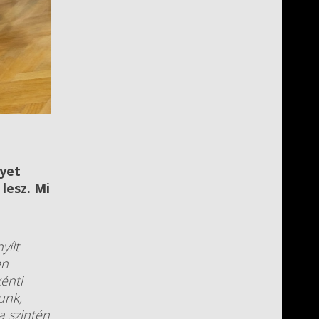
lyet
lesz. Mi
yílt
en
énti
unk,
a szintén