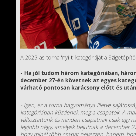
A 2023-as torna 'nyílt' kategóriáját a Szigetépítő
- Ha jól tudom három kategóriában, háro
december 27-én követnek az egyes kategóri
várható pontosan karácsony előtt és utá
- Igen, ez a torna hagyománya illetve sajátosság
kategóriában küzdenek meg a csapatok. A mai 
változtattunk és minden csapatnak csak egy nap
legjobb négy, amelyek bejutnak a december 2
hogy minél több csapat nevezzen, hanem, hogy