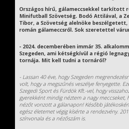
Országos hírű, gálameccsekkel tarkított
Minifutball Szövetség. Bodó Attilával, a 
Tibor, a Szövetség alelnöke beszélgetett
román gálameccsről. Sok szeretettel vár
- 2024. decemberében immár 35. alkalomm
Szegeden, ami kétségkívül a régió legna
tornája. Mit kell tudni a tornáról?
- Lassan 40 éve, hogy Szegeden megrendezésre
volt, hogy a megszűnés veszélye fenyegette. Ez
Szegedi Sport és Fürdök Kft.-vel, hogy visszaho
gyerekként mindig néztem a nagy meccseket, h
nézőt vonzott a gálanapon! Később játékoskén
egész életemet végig kísérte a rendezvény. 201
színvonala és a nézőszám is.