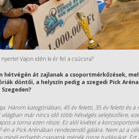
 nyerte! Vajon idén ki ér fel a csúcsra?
m hétvégén át zajlanak a csoportmérkőzések, me
ák döntői, a helyszín pedig a szegedi Pick Aréna 
n Szegeden?
a. Három kategóriában, 45 év feletti, 35 év feletti és a n
világban már nincs idő több hétvégés selejtezőkre, ez
os a torna ezen része. Ez alól kivétel a korcsoportonk
7-én a Pick Arénában rendezendő gálára. Nem az a cél
 minél erősebb csapatok mérjék össze tudásukat. Ezt 