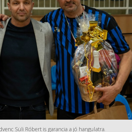
nc Süli Róbert is garancia a jó hangulatra.