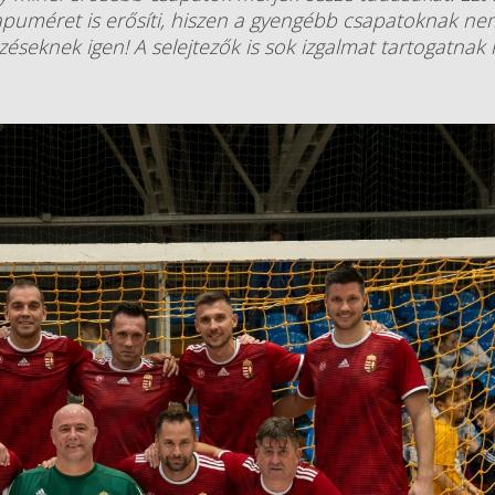
uméret is erősíti, hiszen a gyengébb csapatoknak ne
zéseknek igen! A selejtezők is sok izgalmat tartogatnak