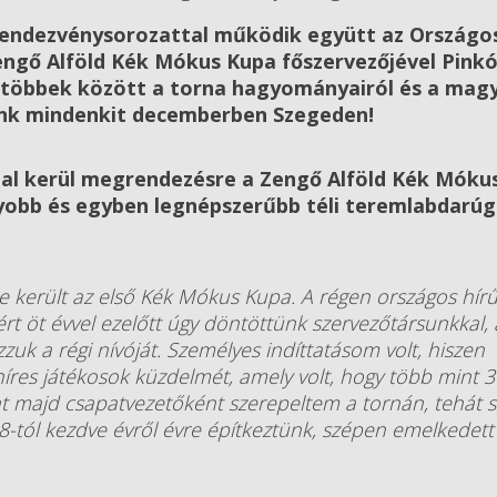
 rendezvénysorozattal működik együtt az Országo
Zengő Alföld Kék Mókus Kupa főszervezőjével Pinkó
, többek között a torna hagyományairól és a magy
unk mindenkit decemberben Szegeden!
al kerül megrendezésre a Zengő Alföld Kék Móku
gyobb és egyben legnépszerűbb téli teremlabdarú
 került az első Kék Mókus Kupa. A régen országos hírű
ért öt évvel ezelőtt úgy döntöttünk szervezőtársunkkal, 
zzuk a régi nívóját. Személyes indíttatásom volt, hiszen
íres játékosok küzdelmét, amely volt, hogy több mint 
t majd csapatvezetőként szerepeltem a tornán, tehát s
8-tól kezdve évről évre építkeztünk, szépen emelkedett