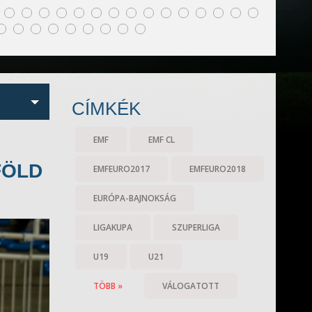
CÍMKÉK
EMF
EMF CL
FÖLD
EMFEURO2017
EMFEURO2018
EURÓPA-BAJNOKSÁG
LIGAKUPA
SZUPERLIGA
U19
U21
TÖBB »
VÁLOGATOTT