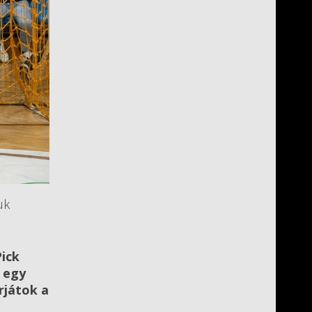
uk
Pick
 egy
rjátok a