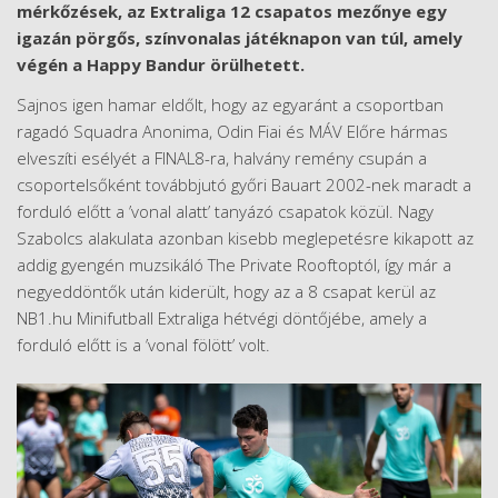
mérkőzések, az Extraliga 12 csapatos mezőnye egy
igazán pörgős, színvonalas játéknapon van túl, amely
végén a Happy Bandur örülhetett.
Sajnos igen hamar eldőlt, hogy az egyaránt a csoportban
ragadó Squadra Anonima, Odin Fiai és MÁV Előre hármas
elveszíti esélyét a FINAL8-ra, halvány remény csupán a
csoportelsőként továbbjutó győri Bauart 2002-nek maradt a
forduló előtt a ’vonal alatt’ tanyázó csapatok közül. Nagy
Szabolcs alakulata azonban kisebb meglepetésre kikapott az
addig gyengén muzsikáló The Private Rooftoptól, így már a
negyeddöntők után kiderült, hogy az a 8 csapat kerül az
NB1.hu Minifutball Extraliga hétvégi döntőjébe, amely a
forduló előtt is a ’vonal fölött’ volt.