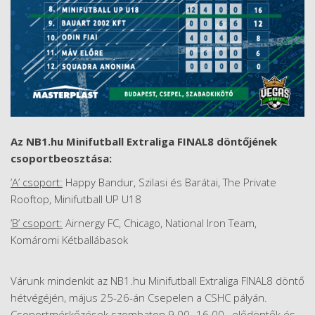
Az NB1.hu Minifutball Extraliga FINAL8 döntőjének
csoportbeosztása:
’A’ csoport:
Happy Bandur, Szilasi és Barátai, The Private
Rooftop, Minifutball UP U18
’B’ csoport:
Airnergy FC, Chicago, National Iron Team,
Komáromi Kétballábasok
Várunk mindenkit az NB1.hu Minifutball Extraliga FINAL8 döntő
hétvégéjén, május 25-26-án Csepelen a CSHC pályán.
Csoportmérkőzések szombaton 9.00.-16.00., elődöntők és