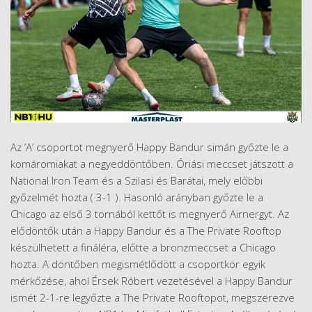
Az ’A’ csoportot megnyerő Happy Bandur simán győzte le a
komáromiakat a negyeddöntőben. Óriási meccset játszott a
National Iron Team és a Szilasi és Barátai, mely előbbi
győzelmét hozta ( 3-1 ). Hasonló arányban győzte le a
Chicago az első 3 tornából kettőt is megnyerő Airnergyt. Az
elődöntők után a Happy Bandur és a The Private Rooftop
készülhetett a fináléra, előtte a bronzmeccset a Chicago
hozta. A döntőben megismétlődött a csoportkör egyik
mérkőzése, ahol Érsek Róbert vezetésével a Happy Bandur
ismét 2-1-re legyőzte a The Private Rooftopot, megszerezve