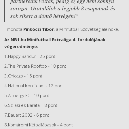
partnereink voltak, pedig ez egy nem könnyű
sorozat. Gratulálok a legjobb 8 csapatnak és
sok sikert a döntő hétvégén!"
- mondta
Pinkóczi Tibor
, a Minifutball Szövetség alelnöke.
Az NB1.hu Minifutball Extraliga 4. fordulójának
végeredménye:
1.Happy Bandur - 25 pont
2.The Private Rooftop - 18 pont
3.Chicago - 15 pont
4.National Iron Team - 12 pont
5.Airnergy FC - 10 pont
6.Szilasi és Barátai - 8 pont
7.Bauart 2002 - 6 pont
8.Komáromi Kétballábasok - 4 pont