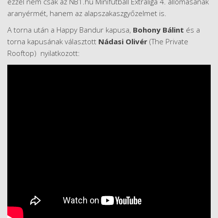
ezzel nem csak az NB1.hu Minifutball Extraliga 4. állomásának
aranyérmét, hanem az alapszakaszgyőzelmet is.
A torna után a Happy Bandur kapusa,
Bohony Bálint
és a
torna kapusának választott
Nádasi Olivér
(The Private
Rooftop) nyilatkozott: