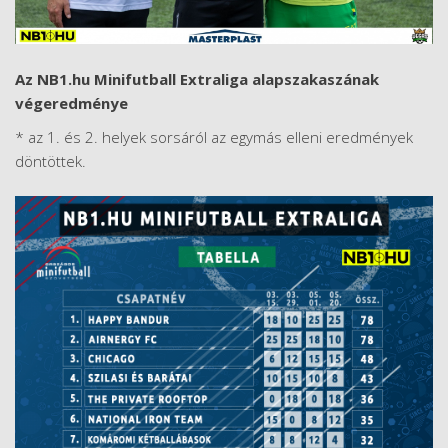
Az NB1.hu Minifutball Extraliga alapszakaszának
végeredménye
* az 1. és 2. helyek sorsáról az egymás elleni eredmények
döntöttek.