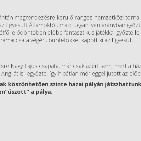
Galántán megrendezésre kerülő rangos nemzetközi torna
az Egyesült Államoktól, majd ugyanilyen arányban győzt
hétfői elődöntőben előbb fantasztikus játékkal győzte le
rámai csata végén, büntetőkkel kapott ki az Egyesült
re Nagy Lajos csapata, már csak azért sem, mert a ház
gliát is legyőzte, így hibátlan mérleggel jutott az el
k köszönhetően szinte hazai pályán játszhattunk
en"úszott" a pálya.