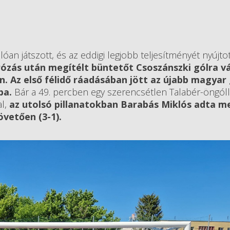
óan játszott, és az eddigi legjobb teljesítményét nyújtot
rózás után megítélt büntetőt Csoszánszki gólra vá
. Az első félidő ráadásában jött az újabb magyar 
uba.
Bár a 49. percben egy szerencsétlen Talabér-öngóll
al,
az utolsó pillanatokban Barabás Miklós adta m
övetően (3-1).