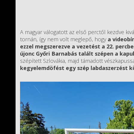
A magyar válogatott az első perctől kezdve kivál
tornán, így nem volt meglepő, hogy
a videobí
ezzel megszerezve a vezetést a 22. percben
újonc Győri Barnabás talált szépen a kap
szépített Szlovákia, majd támadott vészkapuss
kegyelemdöfést egy szép labdaszerzést k