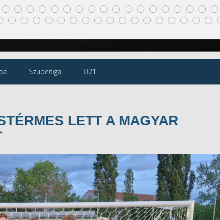
pa
Szuperliga
U21
STÉRMES LETT A MAGYAR
T