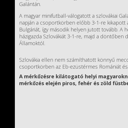
Galántán.
A magyar minifutball-válogatott a szlovákiai 
napján a csoportkörben előbb 3-1-re kikapott 
Bulgáriát, így második helyen jutott tovább. A 
házigazda Szlovákiát 3-1-re, majd a döntőben d
Államoktól.
Szlovákia ellen nem számíthatott könnyű meccs
csoportkörben az Eb-ezüstérmes Romániát és An
A mérkőzésre kilátogató helyi magyarokna
mérkőzés elején piros, fehér és zöld füstb