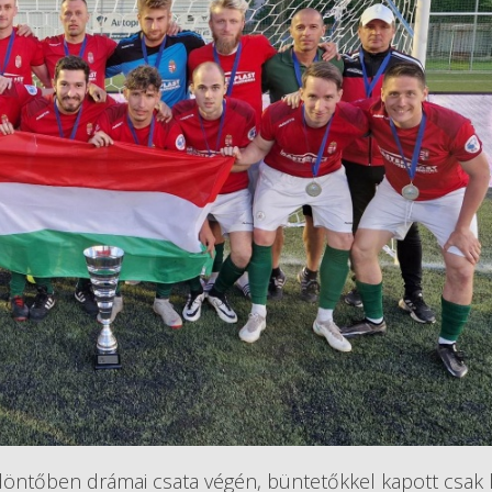
 döntőben drámai csata végén, büntetőkkel kapott csak 