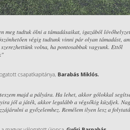
n meg tudtuk ölni a támadásaikat, igazából lövőhelyze
köszönhetően végig tudtunk vinni pár olyan támadást, a
s szerezhettünk volna, ha pontosabbak vagyunk. Ettől
k"
álogatott csapatkapitánya,
Barabás Miklós.
iteszem majd a pályára. Ha lehet, akkor gólokkal segít
yira jól a játék, akkor legalább a végsőkig küzdjek. Na
zzájárulni a győzelemhez. Remélem ilyen lesz a folytatá
 a magyar válogatott újonca,
Győri Barnabás.