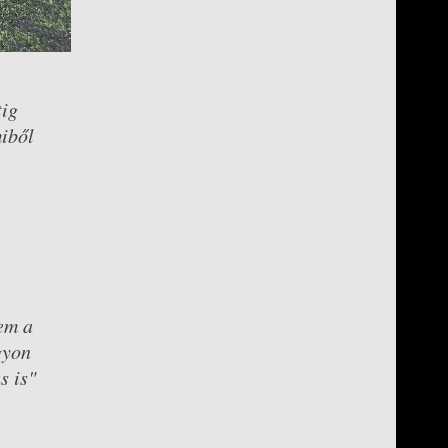
tig
miből
sem a
gyon
s is"