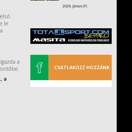
2026. Június 01.
 első
e le
 a
igazda a
CSATLAKOZZ HOZZÁNK
ődöntőbe.
, a