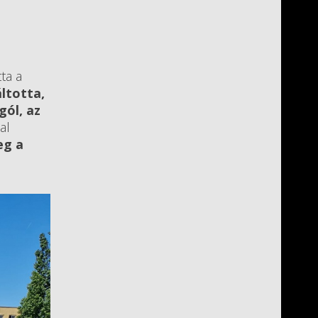
ta a
ltotta,
gól, az
al
eg a