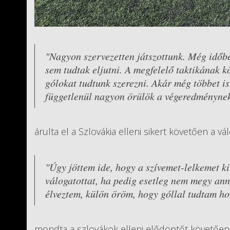
"Nagyon szervezetten játszottunk. Még időbe
sem tudtak eljutni. A megfelelő taktikának 
gólokat tudtunk szerezni. Akár még többet i
függetlenül nagyon örülök a végeredményne
árulta el a Szlovákia elleni sikert követően a v
"Úgy jöttem ide, hogy a szívemet-lelkemet k
válogatottat, ha pedig esetleg nem megy ann
élveztem, külön öröm, hogy góllal tudtam ho
mondta a szlovákok elleni elődöntőt követően