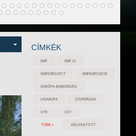
CÍMKÉK
EMF
EMF CL
EMFEURO2017
EMFEURO2018
EURÓPA-BAJNOKSÁG
LIGAKUPA
SZUPERLIGA
U19
U21
TÖBB »
VÁLOGATOTT