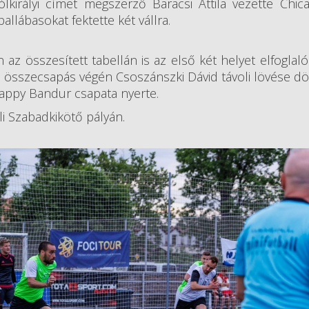
lkirályi címet megszerző Baracsi Attila vezette Chic
llábasokat fektette két vállra.
z összesített tabellán is az első két helyet elfoglaló
 összecsapás végén Csoszánszki Dávid távoli lövése dön
 Happy Bandur csapata nyerte.
i Szabadkikötő pályán.