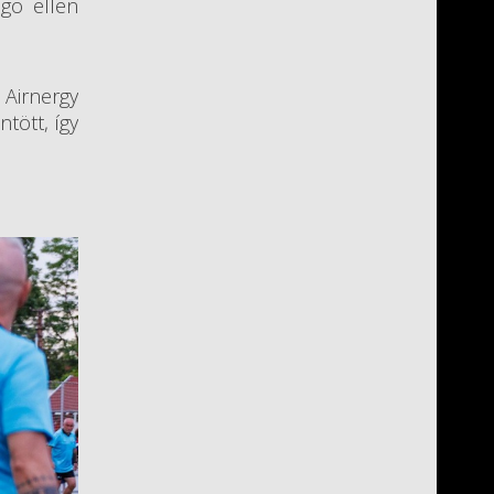
ago ellen
 Airnergy
tött, így