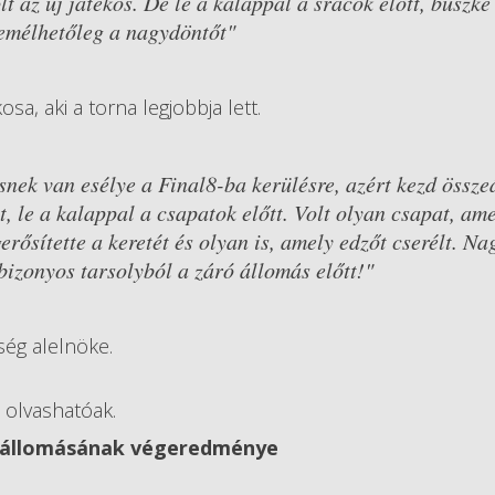
lt az új játékos. De le a kalappal a srácok előtt, büszke
remélhetőleg a nagydöntőt"
sa, aki a torna legjobbja lett.
ek van esélye a Final8-ba kerülésre, azért kezd összeá
t, le a kalappal a csapatok előtt. Volt olyan csapat, am
erősítette a keretét és olyan is, amely edzőt cserélt. N
bizonyos tarsolyból a záró állomás előtt!"
tség alelnöke.
olvashatóak.
k állomásának végeredménye