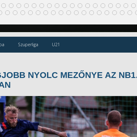
pa
Szuperliga
U21
GJOBB NYOLC MEZŐNYE AZ NB1
BAN