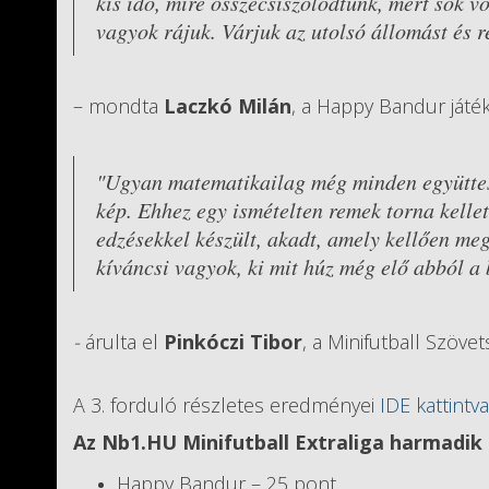
kis idő, mire összecsiszolódtunk, mert sok vo
vagyok rájuk. Várjuk az utolsó állomást és 
– mondta
Laczkó Milán
, a Happy Bandur játéko
"Ugyan matematikailag még minden együttesn
kép. Ehhez egy ismételten remek torna kellet
edzésekkel készült, akadt, amely kellően meg
kíváncsi vagyok, ki mit húz még elő abból a 
-
árulta el
Pinkóczi Tibor
, a Minifutball Szöve
A 3. forduló részletes eredményei
IDE kattintva
Az Nb1.HU Minifutball Extraliga harmadi
Happy Bandur – 25 pont