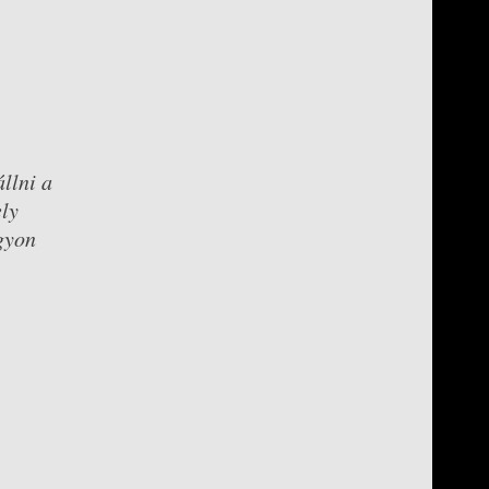
llni a
ely
agyon