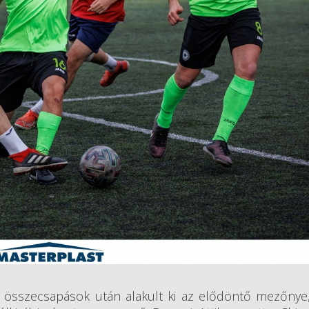
összecsapások után alakult ki az elődöntő mezőnye,