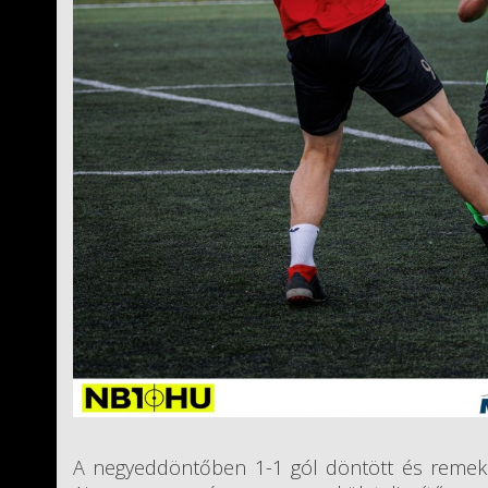
A negyeddöntőben 1-1 gól döntött és remek 