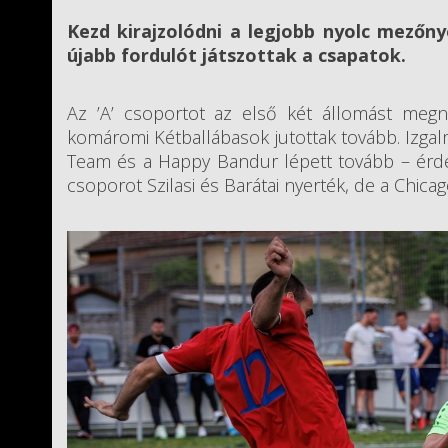
Kezd kirajzolódni a legjobb nyolc mezőny
újabb fordulót játszottak a csapatok.
Az ’A’ csoportot az első két állomást meg
komáromi Kétballábasok jutottak tovább. Izgalm
Team és a Happy Bandur lépett tovább – érdek
csoporot Szilasi és Barátai nyerték, de a Chicago