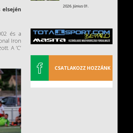
2026. Június 01.
 elsején
002 és a
onal Iron
tt. A ’C’
CSATLAKOZZ HOZZÁNK