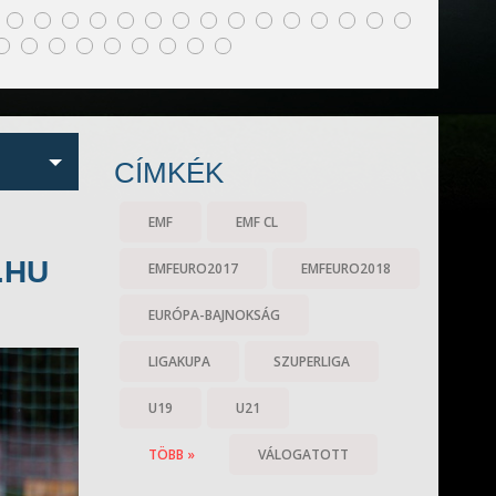
CÍMKÉK
EMF
EMF CL
.HU
EMFEURO2017
EMFEURO2018
EURÓPA-BAJNOKSÁG
LIGAKUPA
SZUPERLIGA
U19
U21
TÖBB »
VÁLOGATOTT