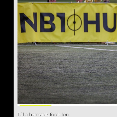
Túl a harmadik fordulón.