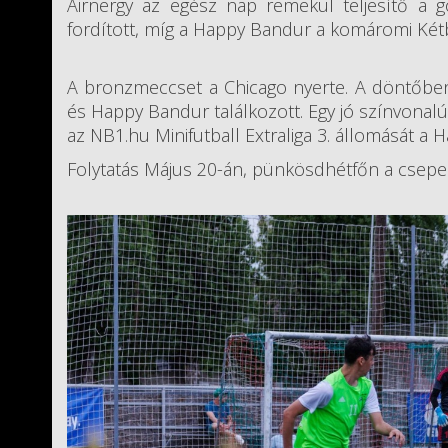
Airnergy az egész nap remekül teljesítő a gó
fordított, míg a Happy Bandur a komáromi Kétba
A bronzmeccset a Chicago nyerte. A döntőben a
és Happy Bandur találkozott. Egy jó színvonalú
az NB1.hu Minifutball Extraliga 3. állomását a
Folytatás Május 20-án, pünkösdhétfőn a csepel