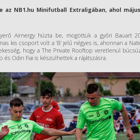
e az NB1.hu Minifutball Extraligában, ahol május
nyerő Airnergy húzta be, mögöttük a győri Bauart 2
as kis csoport volt a ’B’ jelű négyes is, ahonnan a Nati
esség, hogy a The Private Rooftop veretlenül búcsúzo
 és Odin Fiai is készülhettek a rájátszásra.