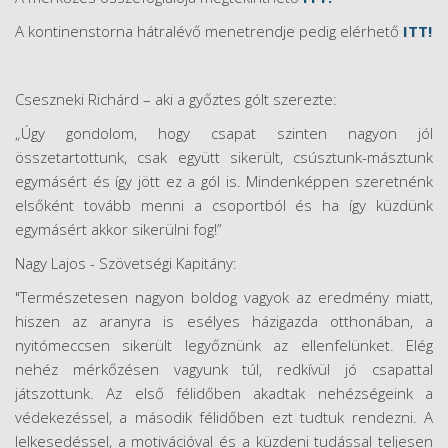
A kontinenstorna hátralévő menetrendje pedig elérhető
ITT!
Cseszneki Richárd – aki a győztes gólt szerezte:
„Úgy gondolom, hogy csapat szinten nagyon jól
összetartottunk, csak együtt sikerült, csúsztunk-másztunk
egymásért és így jött ez a gól is. Mindenképpen szeretnénk
elsőként tovább menni a csoportból és ha így küzdünk
egymásért akkor sikerülni fog!”
Nagy Lajos - Szövetségi Kapitány:
"Természetesen nagyon boldog vagyok az eredmény miatt,
hiszen az aranyra is esélyes házigazda otthonában, a
nyitómeccsen sikerült legyőznünk az ellenfelünket. Elég
nehéz mérkőzésen vagyunk túl, redkívül jó csapattal
játszottunk. Az első félidőben akadtak nehézségeink a
védekezéssel, a második félidőben ezt tudtuk rendezni. A
lelkesedéssel, a motivációval és a küzdeni tudással teljesen