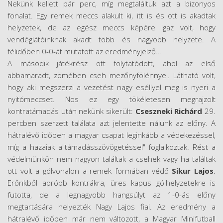
Nekünk kellett pár perc, míg megtaláltuk azt a bizonyos
fonalat. Egy remek meccs alakult ki, itt is és ott is akadtak
helyzetek, de az egész meccs képére igaz volt, hogy
vendéglátóinknak akadt több és nagyobb helyzete. A
félidőben 0-0-át mutatott az eredményjelző…
A második játékrész ott folytatódott, ahol az első
abbamaradt, zömében cseh mezőnyfölénnyel. Látható volt,
hogy aki megszerzi a vezetést nagy eséllyel meg is nyeri a
nyitómeccset. Nos ez egy tökéletesen megrajzolt
kontratámadás után nekünk sikerült:
Cseszneki Richárd
29.
percben szerzett találata azt jelentette nálunk az előny. A
hátralévő időben a magyar csapat leginkább a védekezéssel,
míg a hazaiak a"támadásszövögetéssel" foglalkoztak. Rést a
védelmünkön nem nagyon találtak a csehek vagy ha találtak
ott volt a gólvonalon a remek formában védő
Sikur Lajos
.
Erőnkből apróbb kontrákra, üres kapus gólhelyzetekre is
futotta, de a legnagyobb hangsúlyt az 1-0-ás előny
megtartására helyezték Nagy Lajos fiai. Az eredmény a
hátralévő időben már nem változott, a Magyar Minifutball