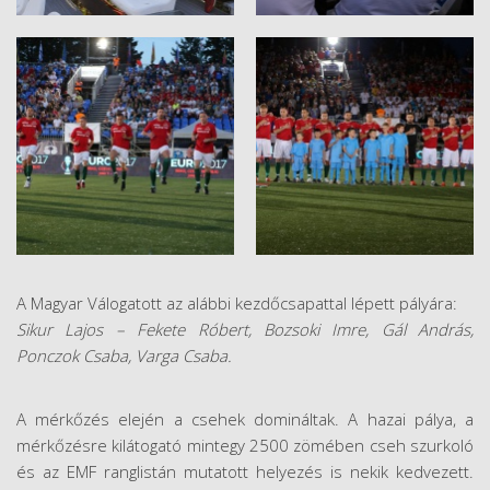
A Magyar Válogatott az alábbi kezdőcsapattal lépett pályára:
Sikur Lajos – Fekete Róbert, Bozsoki Imre, Gál András,
Ponczok Csaba, Varga Csaba.
A mérkőzés elején a csehek domináltak. A hazai pálya, a
mérkőzésre kilátogató mintegy 2500 zömében cseh szurkoló
és az EMF ranglistán mutatott helyezés is nekik kedvezett.