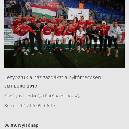
Legyőztük a házigazdákat a nyitómeccsen
EMF EURO 2017
Kispályás Labdarúgó Európa-bajnokság
Brno – 2017 06.09.-06.17.
06.09. Nyitónap