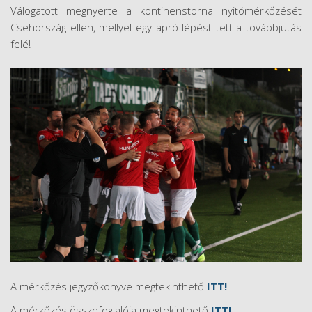
Válogatott megnyerte a kontinenstorna nyitómérkőzését
Csehország ellen, mellyel egy apró lépést tett a továbbjutás
felé!
A mérkőzés jegyzőkönyve megtekinthető
ITT!
A mérkőzés összefoglalója megtekinthető
ITT!