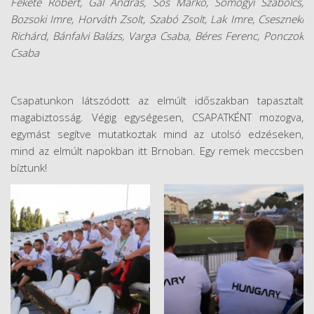
Fekete Róbert, Gál András, Sós Márkó, Somogyi Szabolcs,
Bozsoki Imre, Horváth Zsolt, Szabó Zsolt, Lak Imre, Cseszneki
Richárd, Bánfalvi Balázs, Varga Csaba, Béres Ferenc, Ponczok
Csaba
Csapatunkon látszódott az elmúlt időszakban tapasztalt
magabiztosság. Végig egységesen, CSAPATKÉNT mozogva,
egymást segítve mutatkoztak mind az utolsó edzéseken,
mind az elmúlt napokban itt Brnoban. Egy remek meccsben
bíztunk!