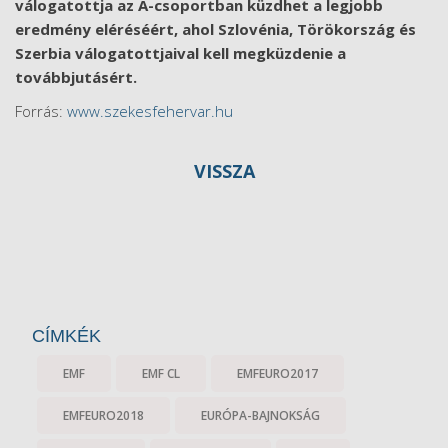
válogatottja az A-csoportban küzdhet a legjobb
eredmény eléréséért, ahol Szlovénia, Törökország és
Szerbia válogatottjaival kell megküzdenie a
továbbjutásért.
Forrás:
www.szekesfehervar.hu
VISSZA
CÍMKÉK
EMF
EMF CL
EMFEURO2017
EMFEURO2018
EURÓPA-BAJNOKSÁG