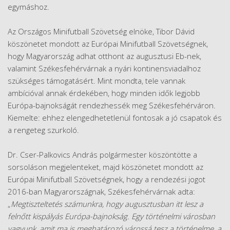
egymáshoz.
Az Országos Minifutball Szövetség elnöke, Tibor Dávid
köszönetet mondott az Európai Minifutball Szövetségnek,
hogy Magyarország adhat otthont az augusztusi Eb-nek,
valamint Székesfehérvárnak a nyári kontinensviadalhoz
szükséges támogatásért. Mint mondta, tele vannak
ambícióval annak érdekében, hogy minden idők legjobb
Európa-bajnokságát rendezhessék meg Székesfehérváron.
Kiemelte: ehhez elengedhetetlenül fontosak a jó csapatok és
a rengeteg szurkoló.
Dr. Cser-Palkovics András polgármester köszöntötte a
sorsoláson megjelenteket, majd köszönetet mondott az
Európai Minifutball Szövetségnek, hogy a rendezési jogot
2016-ban Magyarországnak, Székesfehérvárnak adta:
„
Megtiszteltetés számunkra, hogy augusztusban itt lesz a
felnőtt kispályás Európa-bajnokság. Egy történelmi városban
vagyunk, amit ma is meghatározó várossá tesz a történelme, a