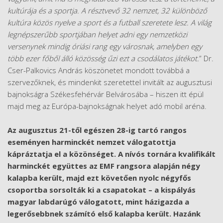
kultúrája és a sportja. A résztvevő 32 nemzet, 32 különböző
kultúra közös nyelve a sport és a futball szeretete lesz. A világ
legnépszerűbb sportjában helyet adni egy nemzetközi
versenynek mindig óriási rang egy városnak, amelyben egy
több ezer főből álló közösség űzi ezt a csodálatos
játékot.
” Dr.
Cser-Palkovics András köszönetet mondott továbbá a
szervezőknek, és mindenkit szeretettel invitált az augusztusi
bajnokságra Székesfehérvár Belvárosába – hiszen itt épül
majd meg az Európa-bajnokságnak helyet adó mobil aréna.
Az augusztus 21-től egészen 28-ig tartó rangos
eseményen harminckét nemzet válogatottja
kápráztatja el a közönséget. A nívós tornára kvalifikált
harminckét együttes az EMF rangsora alapján négy
kalapba került, majd ezt követően nyolc négyfős
csoportba sorsolták ki a csapatokat – a kispályás
magyar labdarúgó válogatott, mint házigazda a
legerősebbnek számító első kalapba került. Hazánk