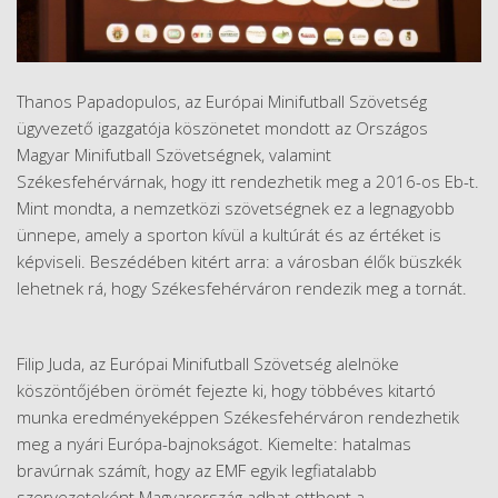
Thanos Papadopulos, az Európai Minifutball Szövetség
ügyvezető igazgatója köszönetet mondott az Országos
Magyar Minifutball Szövetségnek, valamint
Székesfehérvárnak, hogy itt rendezhetik meg a 2016-os Eb-t.
Mint mondta, a nemzetközi szövetségnek ez a legnagyobb
ünnepe, amely a sporton kívül a kultúrát és az értéket is
képviseli. Beszédében kitért arra: a városban élők büszkék
lehetnek rá, hogy Székesfehérváron rendezik meg a tornát.
Filip Juda, az Európai Minifutball Szövetség alelnöke
köszöntőjében örömét fejezte ki, hogy többéves kitartó
munka eredményeképpen Székesfehérváron rendezhetik
meg a nyári Európa-bajnokságot. Kiemelte: hatalmas
bravúrnak számít, hogy az EMF egyik legfiatalabb
szervezeteként Magyarország adhat otthont a