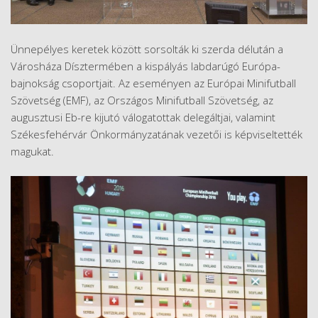
Ünnepélyes keretek között sorsolták ki szerda délután a
Városháza Dísztermében a kispályás labdarúgó Európa-
bajnokság csoportjait. Az eseményen az Európai Minifutball
Szövetség (EMF), az Országos Minifutball Szövetség, az
augusztusi Eb-re kijutó válogatottak delegáltjai, valamint
Székesfehérvár Önkormányzatának vezetői is képviseltették
magukat.