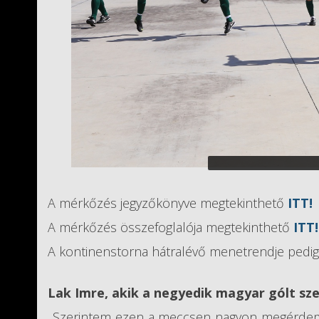
A mérkőzés jegyzőkönyve megtekinthető
ITT!
A mérkőzés összefoglalója megtekinthető
ITT!
A kontinenstorna hátralévő menetrendje pedi
Lak Imre, akik a negyedik magyar gólt sze
„Szerintem ezen a meccsen nagyon megérdemel