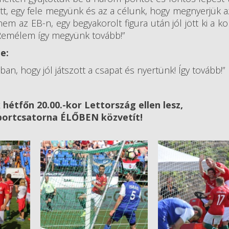
tt, egy fele megyünk és az a célunk, hogy megnyerjük 
nem az EB-n, egy begyakorolt figura után jól jött ki a k
 Remélem így megyünk tovább!”
e:
, hogy jól játszott a csapat és nyertünk! Így tovább!”
étfőn 20.00.-kor Lettország ellen lesz,
sportcsatorna ÉLŐBEN közvetít!