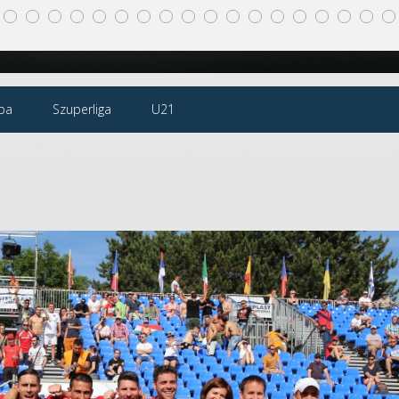
pa
Szuperliga
U21