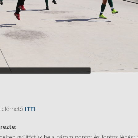
g elérhető
ITT!
rezte:
ten gyűjtöttük be a három pontot és fontos lépést 