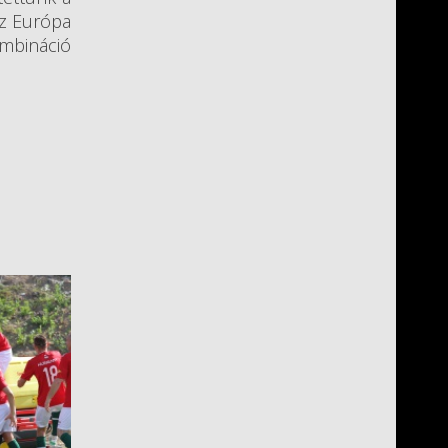
az Európa
ombináció