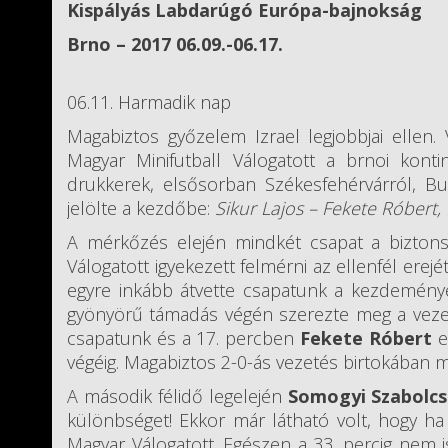
Kispályás Labdarúgó Európa-bajnokság
Brno – 2017 06.09.-06.17.
06.11. Harmadik nap
Magabiztos győzelem Izrael legjobbjai ellen.
Magyar Minifutball Válogatott a brnoi kon
drukkerek, elsősorban Székesfehérvárról, Bud
jelölte a kezdőbe:
Sikur Lajos – Fekete Róbert
A mérkőzés elején mindkét csapat a biztonsá
Válogatott igyekezett felmérni az ellenfél erejét
egyre inkább átvette csapatunk a kezdeménye
gyönyörű támadás végén szerezte meg a vezet
csapatunk és a 17. percben
Fekete Róbert
eg
végéig. Magabiztos 2-0-ás vezetés birtokában 
A második félidő legelején
Somogyi Szabolcs
különbséget! Ekkor már látható volt, hogy ha
Magyar Válogatott. Egészen a 33. percig nem i