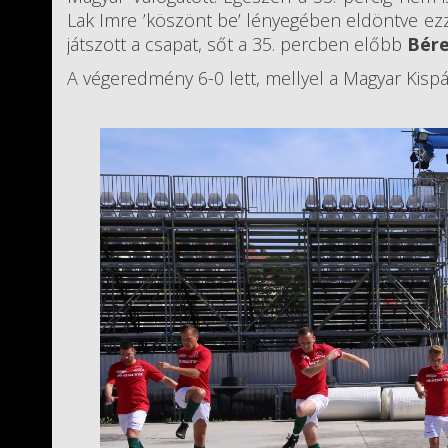
Lak Imre ’köszönt be’ lényegében eldöntve ez
játszott a csapat, sőt a 35. percben előbb
Bére
A végeredmény 6-0 lett, mellyel a Magyar Kispá