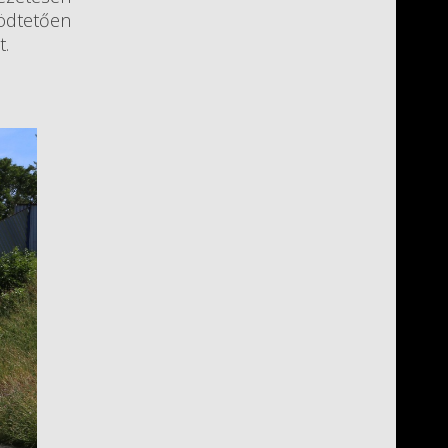
ködtetően
t.