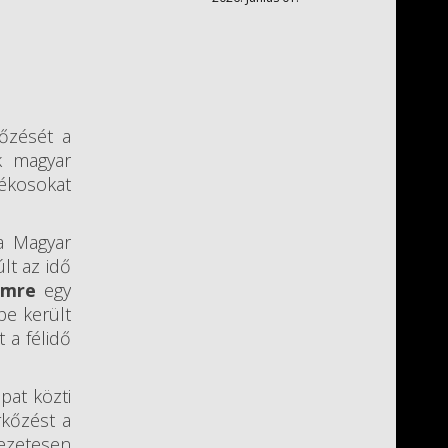
kőzését a
k magyar
tékosokat
 a Magyar
últ az idő
Imre
egy
be került
 a félidő
pat közti
rkőzést a
vezetesen