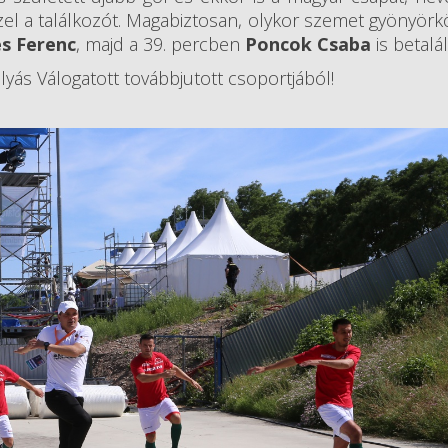
zel a találkozót. Magabiztosan, olykor szemet gyönyör
s Ferenc
, majd a 39. percben
Poncok Csaba
is betalál
lyás Válogatott továbbjutott csoportjából!