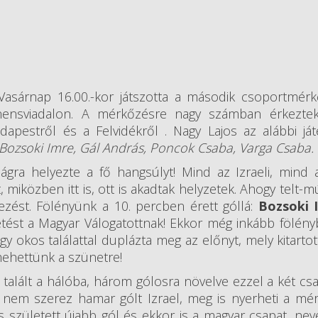
 Vasárnap 16.00.-kor játszotta a második csoportmér
tinensviadalon. A mérkőzésre nagy számban érkezte
apestről és a Felvidékről . Nagy Lajos az alábbi já
, Bozsoki Imre, Gál András, Poncok Csaba, Varga Csaba.
gra helyezte a fő hangsúlyt! Mind az Izraeli, mind
, miközben itt is, ott is akadtak helyzetek. Ahogy telt-m
zést. Fölényünk a 10. percben érett góllá:
Bozsoki 
ést a Magyar Válogatottnak! Ekkor még inkább fölény
y okos találattal duplázta meg az előnyt, mely kitartott
mehettünk a szünetre!
talált a hálóba, három gólosra növelve ezzel a két csa
 nem szerez hamar gólt Izrael, meg is nyerheti a mé
s született újabb gól és ekkor is a magyar csapat, ne