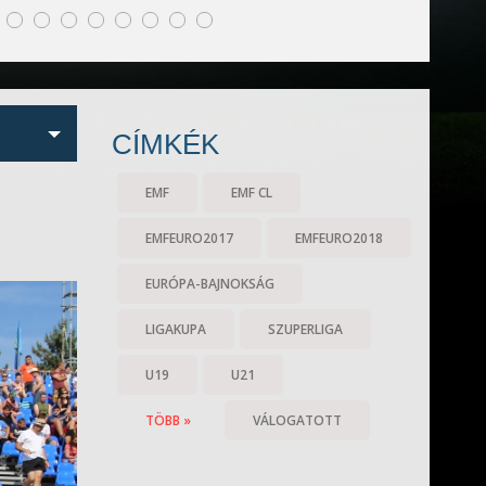
CÍMKÉK
EMF
EMF CL
EMFEURO2017
EMFEURO2018
EURÓPA-BAJNOKSÁG
LIGAKUPA
SZUPERLIGA
U19
U21
TÖBB »
VÁLOGATOTT