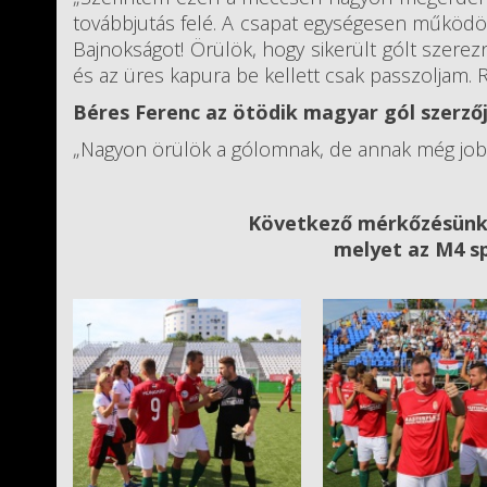
továbbjutás felé. A csapat egységesen működö
Bajnokságot! Örülök, hogy sikerült gólt szerez
és az üres kapura be kellett csak passzoljam.
Béres Ferenc az ötödik magyar gól szerzőj
„Nagyon örülök a gólomnak, de annak még jobban
Következő mérkőzésünk h
​melyet az M4 