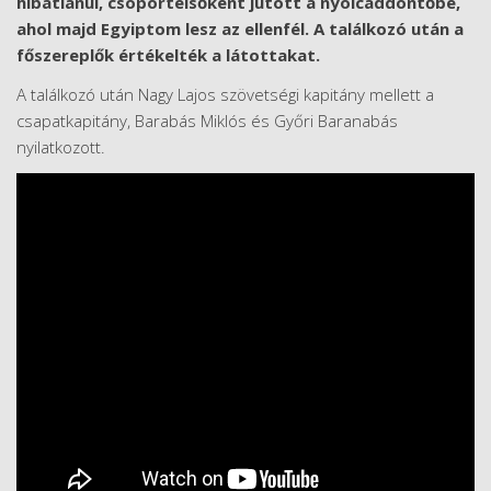
hibátlanul, csoportelsőként jutott a nyolcaddöntőbe,
ahol majd Egyiptom lesz az ellenfél. A találkozó után a
főszereplők értékelték a látottakat.
A találkozó után Nagy Lajos szövetségi kapitány mellett a
csapatkapitány, Barabás Miklós és Győri Baranabás
nyilatkozott.