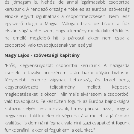
és jómagam is. Nehéz, de annál izgalmasabb csoportba
kerültünk. A rendező ország elnöke és az európai szövetség
elnöke együtt izgulhatnak a csoportmeccseken. Nem lesz
egyszerű dolga a Magyar Válogatottnak, de bízom a fiúk
elszántságában! Hiszem, hogy a kemény munka kifizetődik és
ha emellé megfelelő hit is párosul, akkor nem csak a
csoportból való továbbjutásnak van esélye!
Nagy Lajos - szövetségi kapitány
"Erős, kiegyensúlyozott csoportba kerültünk. A házigazda
csehek a tavalyi bronzérem után hazai pályán biztosan
fényesebb éremre vágynak, Lettország és Izrael pedig
kiegyensúlyozott teljesítmény mellett képesek
meglepetéseket is okozni. Minimális elvárásom a csoportból
való továbbjutás. Felkészülten fogunk az Európa-bajnokságra
kiutazni, helyén lesz a szívünk, ha ez párosul azzal, hogy a
begyakorolt taktikai elemek végrehajtása mellett a játékosok
kvalitásai is dominálni fognak, valamint igazi csapatként fogunk
funkcionálni, akkor el fogjuk érni a célunkat."