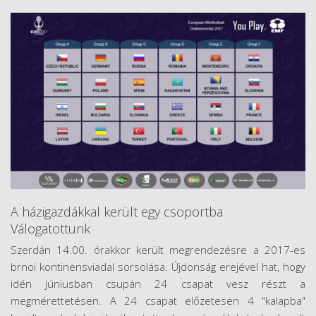
A házigazdákkal került egy csoportba
Válogatottunk
Szerdán 14.00. órakkor került megrendezésre a 2017-es
brnoi kontinensviadal sorsolása. Újdonság erejével hat, hogy
idén júniusban csupán 24 csapat vesz részt a
megmérettetésen. A 24 csapat előzetesen 4 "kalapba"