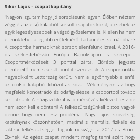
Sikur Lajos - csapatkapitány
"Nagyon izgultam hogy jó sorsolásunk legyen. Élőben néztem
végig és az első kalapból sorsolt csapatok közül, a csehek az
egyik legesélyesebbek a végső győzelemre is. Ki ellen ha nem
ellenük lehet a legjobb erőfelmérőt tartani éles szituációban?
A csoportba harmadiknak sorsolt ellenfelünk Izrael. A 2016-
os székesfehérvári Európa Bajnokságon is szerepelt.
Csoportmérkőzéseit 3 ponttal zárta. Előrébb jegyzett
ellenfeleitől nem sikerült pontot szerezniük. A csoportunkba
negyedikként Lettország került. Nem a legkönnyebb ellenfél
az utolsó kalapból kihúzottak közül. Véleményem az hogy
megfelelő koncetráció és odafigyeléssel a csoportból tovább
kell jutnunk! A házigazdákkal való mérkőzés kiélezett lesz de
nem azon kell eldönteni! A felkészültségünkell biztos vagyok
benne hogy nem lesz probléma. Nagy Lajos szövetségi
kapitánynak köszönhetően, maximális mentális, fizikális és
taktikai felkészültséggel fogunk nekivágni a 2017-es Brno-i
Eb-nek. Az egész csapat mindent megfog tenni azért hogy