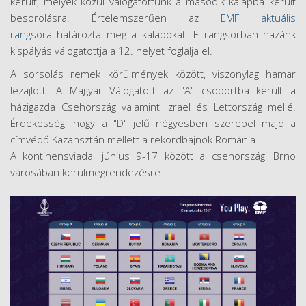
került, melyek közül válogatottunk a második kalapba került
besorolásra. Értelemszerűen az
EMF aktuális
rangsora
határozta meg a kalapokat. E rangsorban hazánk
kispályás válogatottja a 12. helyet foglalja el.
A sorsolás remek körülmények között, viszonylag hamar
lezajlott. A Magyar Válogatott az "A" csoportba került a
házigazda Csehország valamint Izrael és Lettország mellé.
Érdekesség, hogy a "D" jelű négyesben szerepel majd a
címvédő Kazahsztán mellett a rekordbajnok Románia.
A kontinensviadal június 9-17 között a csehországi Brno
városában kerülmegrendezésre