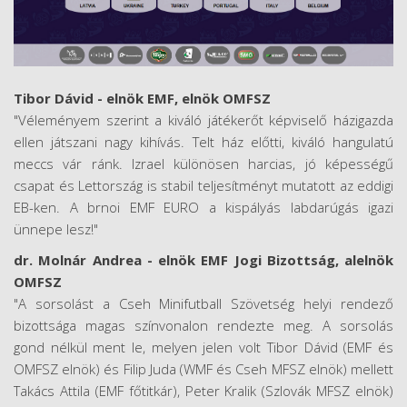
Tibor Dávid - elnök EMF, elnök OMFSZ
"Véleményem szerint a kiváló játékerőt képviselő házigazda
ellen játszani nagy kihívás. Telt ház előtti, kiváló hangulatú
meccs vár ránk. Izrael különösen harcias, jó képességű
csapat és Lettország is stabil teljesítményt mutatott az eddigi
EB-ken. A brnoi EMF EURO a kispályás labdarúgás igazi
ünnepe lesz!"
dr. Molnár Andrea - elnök EMF Jogi Bizottság, alelnök
OMFSZ
"A sorsolást a Cseh Minifutball Szövetség helyi rendező
bizottsága magas színvonalon rendezte meg. A sorsolás
gond nélkül ment le, melyen jelen volt Tibor Dávid (EMF és
OMFSZ elnök) és Filip Juda (WMF és Cseh MFSZ elnök) mellett
Takács Attila (EMF főtitkár), Peter Kralik (Szlovák MFSZ elnök)