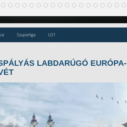
pa
Szuperliga
U21
ISPÁLYÁS LABDARÚGÓ EURÓPA-
VÉT