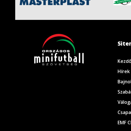
Sit
Kezdő
Hírek
Bajno
Szabá
Válog
Csapa
EMF C