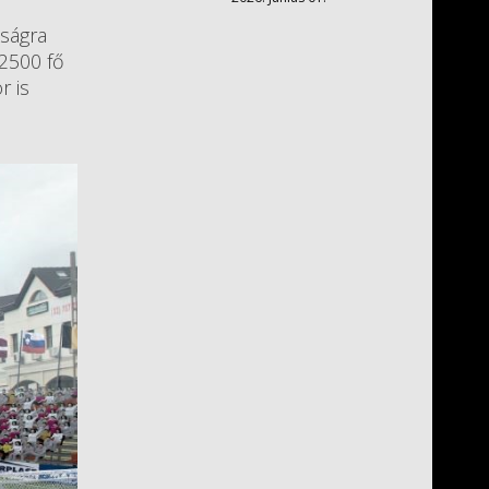
ságra
 2500 fő
r is