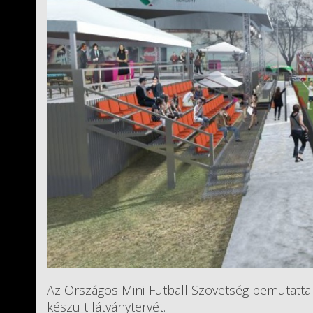
Az Országos Mini-Futball Szövetség bemutatt
készült látványtervét.