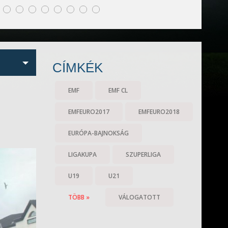
CÍMKÉK
EMF
EMF CL
EMFEURO2017
EMFEURO2018
EURÓPA-BAJNOKSÁG
LIGAKUPA
SZUPERLIGA
U19
U21
TÖBB »
VÁLOGATOTT