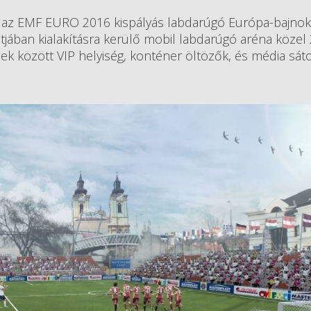
a az EMF EURO 2016 kispályás labdarúgó Európa-bajnok
tjában kialakításra kerülő mobil labdarúgó aréna közel
k között VIP helyiség, konténer öltözők, és média sáto