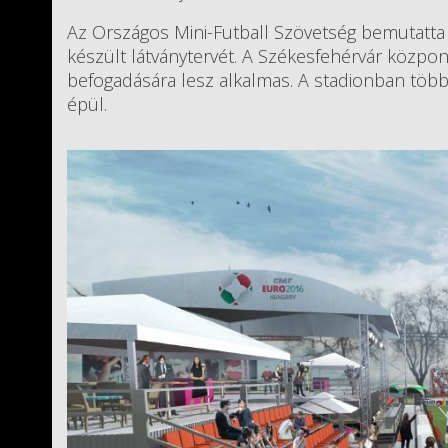
Az Országos Mini-Futball Szövetség bemutatt
készült látványtervét. A Székesfehérvár közpon
befogadására lesz alkalmas. A stadionban többe
épül.