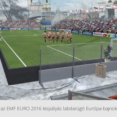
a az EMF EURO 2016 kispályás labdarúgó Európa-bajnok