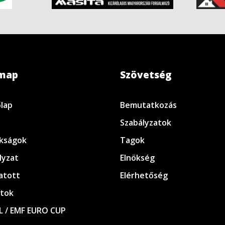
emap
Szövetség
lap
Bemutatkozás
Szabályzatok
kságok
Tagok
lyzat
Elnökség
atott
Elérhetőség
tok
L / EMF EURO CUP